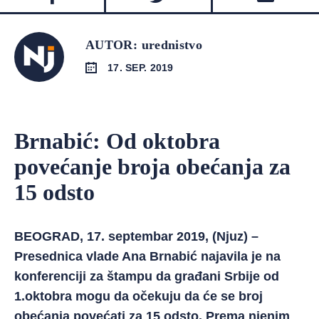
AUTOR: urednistvo
17. SEP. 2019
Brnabić: Od oktobra
povećanje broja obećanja za
15 odsto
BEOGRAD, 17. septembar 2019, (Njuz) –
Presednica vlade Ana Brnabić najavila je na
konferenciji za štampu da građani Srbije od
1.oktobra mogu da očekuju da će se broj
obećanja povećati za 15 odsto. Prema njenim