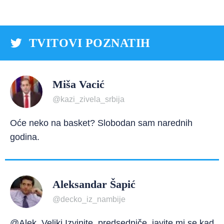
TVITOVI POZNATIH
Miša Vacić
@kazi_zivela_srbija
Oće neko na basket? Slobodan sam narednih
godina.
Aleksandar Šapić
@decko_iz_nambije
@Alek_Veliki Izvinite, predsedniče, javite mi se kad