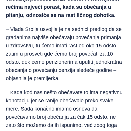
rečima najveći porast, kada su obećanja u
pitanju, odnosiće se na rast ličnog dohotka.
– Vlada Srbija usvojila je na sednici predlog da se
građanima najviše obećavaju povećanja primanja
u zdravstvu, tu ćemo imati rast od oko 15 odsto,
zatim u prosveti gde ćemo broj povećati za 10
odsto, dok ćemo penzionerima uputiti jednokratna
obećanja o povećanju penzija sledeće godine –
objasnila je premijerka.
– Kada kod nas nešto obećavate to ima negativnu
konotaciju jer se ranije obećavalo preko svake
mere. Sada konačno imamo osnova da
povećavamo broj obećanja za čak 15 odsto, ne
zato što možemo da ih ispunimo, već zbog toga