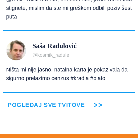
stignete, mislim da ste mi greškom odbili poziv šest
puta
Saša Radulović
@kosmik_radule
Ništa mi nije jasno, natalna karta je pokazivala da
sigurno prelazimo cenzus #kradja #blato
POGLEDAJ SVE TVITOVE