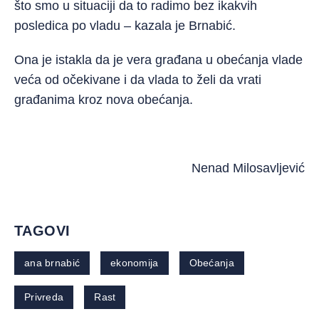
što smo u situaciji da to radimo bez ikakvih
posledica po vladu – kazala je Brnabić.
Ona je istakla da je vera građana u obećanja vlade
veća od očekivane i da vlada to želi da vrati
građanima kroz nova obećanja.
Nenad Milosavljević
TAGOVI
ana brnabić
ekonomija
Obećanja
Privreda
Rast