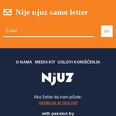
Nije njuz samo letter
О NAMA
MEDIA KIT
USLOVI KORIŠĆENJA
Ako želite da nam pišete:
redakcija at njuz.net
with passion by