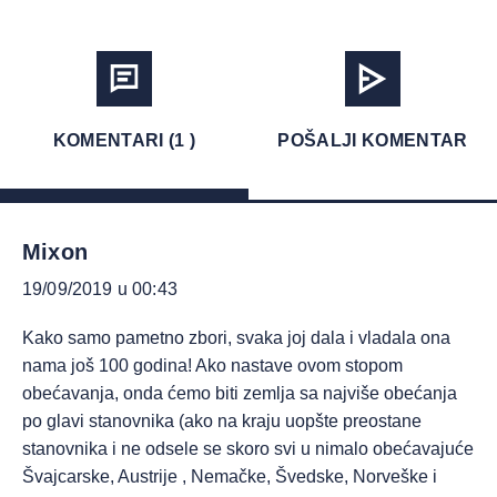
KOMENTARI (1 )
POŠALJI KOMENTAR
Mixon
19/09/2019 u 00:43
Kako samo pametno zbori, svaka joj dala i vladala ona
nama još 100 godina! Ako nastave ovom stopom
obećavanja, onda ćemo biti zemlja sa najviše obećanja
po glavi stanovnika (ako na kraju uopšte preostane
stanovnika i ne odsele se skoro svi u nimalo obećavajuće
Švajcarske, Austrije , Nemačke, Švedske, Norveške i