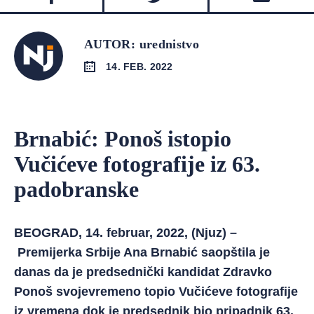
AUTOR: urednistvo
14. FEB. 2022
Brnabić: Ponoš istopio
Vučićeve fotografije iz 63.
padobranske
BEOGRAD, 14. februar, 2022, (Njuz) –
Premijerka Srbije Ana Brnabić saopštila je
danas da je predsednički kandidat Zdravko
Ponoš svojevremeno topio Vučićeve fotografije
iz vremena dok je predsednik bio pripadnik 63.