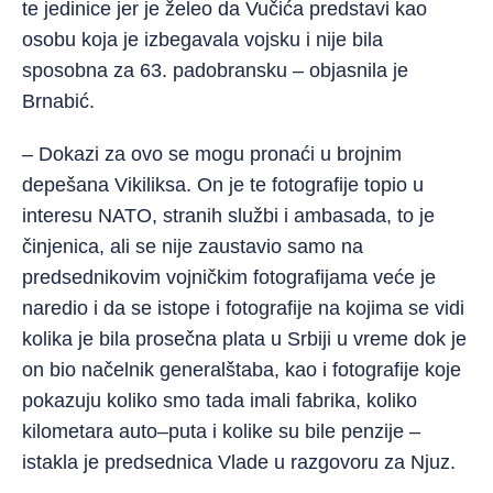
te jedinice jer je želeo da Vučića predstavi kao
osobu koja je izbegavala vojsku i nije bila
sposobna za 63. padobransku – objasnila je
Brnabić.
– Dokazi za ovo se mogu pronaći u brojnim
depešana Vikiliksa. On je te fotografije topio u
interesu NATO, stranih službi i ambasada, to je
činjenica, ali se nije zaustavio samo na
predsednikovim vojničkim fotografijama veće je
naredio i da se istope i fotografije na kojima se vidi
kolika je bila prosečna plata u Srbiji u vreme dok je
on bio načelnik generalštaba, kao i fotografije koje
pokazuju koliko smo tada imali fabrika, koliko
kilometara auto–puta i kolike su bile penzije –
istakla je predsednica Vlade u razgovoru za Njuz.