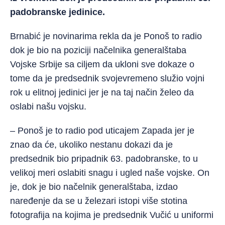
padobranske jedinice.
Brnabić je novinarima rekla da je Ponoš to radio
dok je bio na poziciji načelnika generalštaba
Vojske Srbije sa ciljem da ukloni sve dokaze o
tome da je predsednik svojevremeno služio vojni
rok u elitnoj jedinici jer je na taj način želeo da
oslabi našu vojsku.
– Ponoš je to radio pod uticajem Zapada jer je
znao da će, ukoliko nestanu dokazi da je
predsednik bio pripadnik 63. padobranske, to u
velikoj meri oslabiti snagu i ugled naše vojske. On
je, dok je bio načelnik generalštaba, izdao
naređenje da se u železari istopi više stotina
fotografija na kojima je predsednik Vučić u uniformi