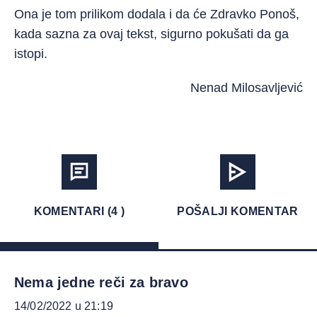
Ona je tom prilikom dodala i da će Zdravko Ponoš,
kada sazna za ovaj tekst, sigurno pokušati da ga
istopi.
Nenad Milosavljević
KOMENTARI (4 )
POŠALJI KOMENTAR
Nema jedne reči za bravo
14/02/2022 u 21:19