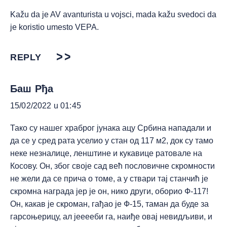
Kažu da je AV avanturista u vojsci, mada kažu svedoci da
je koristio umesto VEPA.
REPLY
Баш Рђа
15/02/2022 u 01:45
Тако су нашег храброг јунака ацу Србина нападали и
да се у сред рата уселио у стан од 117 м2, док су тамо
неке незналице, ленштине и кукавице ратовале на
Косову. Он, због своје сад већ пословичне скромности
не жели да се прича о томе, а у ствари тај станчић је
скромна награда јер је он, нико други, оборио Ф-117!
Он, какав је скроман, гађао је Ф-15, таман да буде за
гарсоњерицу, ал јееееби га, наиђе овај невидљиви, и