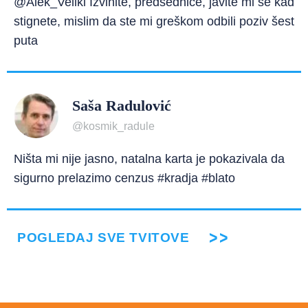
@Alek_Veliki Izvinite, predsedniče, javite mi se kad
stignete, mislim da ste mi greškom odbili poziv šest
puta
Saša Radulović
@kosmik_radule
Ništa mi nije jasno, natalna karta je pokazivala da
sigurno prelazimo cenzus #kradja #blato
POGLEDAJ SVE TVITOVE