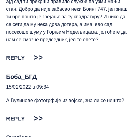
ајд сад ти прекрши правило службе па узми мањи
стан. Добро да није забасао неки Боинг 747, јел знаш
ти бре пошто је грејање за ту квадратуру? И нико да
се сети да му нека дрва дотера, а има, ево сад
посекоше шуму у Горњим Недељицама, јел оћете да
нам се смрзне председник, јел то оћете?
REPLY
Боба_БГД
15/02/2022 u 09:34
А Вулинове фотогрфије из војске, зна ли се нешто?
REPLY