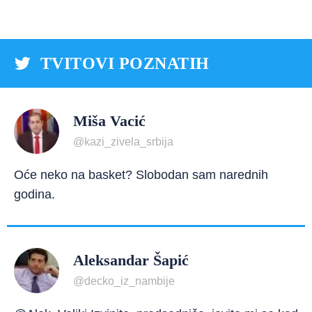
TVITOVI POZNATIH
Miša Vacić
@kazi_zivela_srbija
Oće neko na basket? Slobodan sam narednih
godina.
Aleksandar Šapić
@decko_iz_nambije