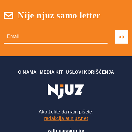
Nije njuz samo letter
О NAMA
MEDIA KIT
USLOVI KORIŠĆENJA
Ako želite da nam pišete:
redakcija at njuz.net
with passion by