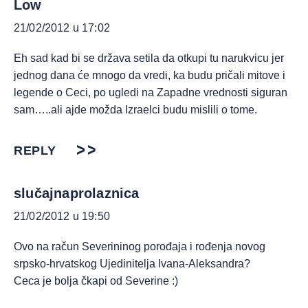
Low
21/02/2012 u 17:02
Eh sad kad bi se država setila da otkupi tu narukvicu jer
jednog dana će mnogo da vredi, ka budu pričali mitove i
legende o Ceci, po ugledi na Zapadne vrednosti siguran
sam…..ali ajde možda Izraelci budu mislili o tome.
REPLY
slučajnaprolaznica
21/02/2012 u 19:50
Ovo na račun Severininog porođaja i rođenja novog
srpsko-hrvatskog Ujedinitelja Ivana-Aleksandra?
Ceca je bolja čkapi od Severine :)