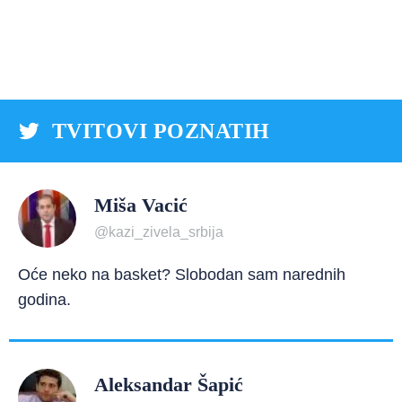
TVITOVI POZNATIH
Miša Vacić
@kazi_zivela_srbija
Oće neko na basket? Slobodan sam narednih
godina.
Aleksandar Šapić