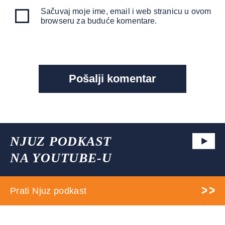
Sačuvaj moje ime, email i web stranicu u ovom
browseru za buduće komentare.
NJUZ PODKAST
NA YOUTUBE-U
Prati Njuz podkast