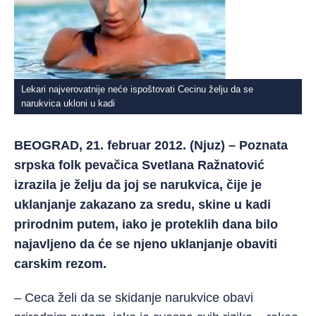
Lekari najverovatnije neće ispoštovati Cecinu želju da se
narukvica ukloni u kadi
BEOGRAD, 21. februar 2012. (Njuz) – Poznata
srpska folk pevačica Svetlana Ražnatović
izrazila je želju da joj se narukvica, čije je
uklanjanje zakazano za sredu, skine u kadi
prirodnim putem, iako je proteklih dana bilo
najavljeno da će se njeno uklanjanje obaviti
carskim rezom.
– Ceca želi da se skidanje narukvice obavi