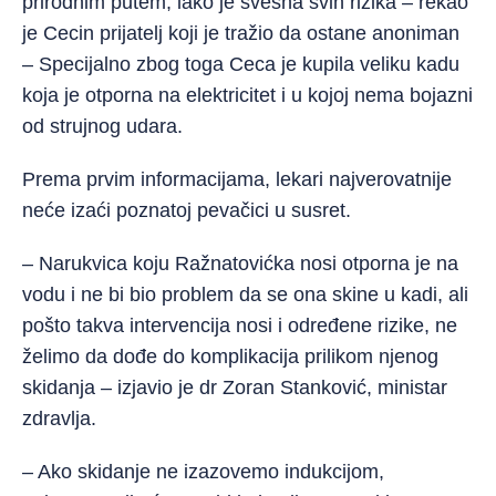
prirodnim putem, iako je svesna svih rizika – rekao
je Cecin prijatelj koji je tražio da ostane anoniman
– Specijalno zbog toga Ceca je kupila veliku kadu
koja je otporna na elektricitet i u kojoj nema bojazni
od strujnog udara.
Prema prvim informacijama, lekari najverovatnije
neće izaći poznatoj pevačici u susret.
– Narukvica koju Ražnatovićka nosi otporna je na
vodu i ne bi bio problem da se ona skine u kadi, ali
pošto takva intervencija nosi i određene rizike, ne
želimo da dođe do komplikacija prilikom njenog
skidanja – izjavio je dr Zoran Stanković, ministar
zdravlja.
– Ako skidanje ne izazovemo indukcijom,