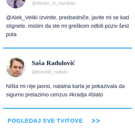
@decko_iz_nambije
@Alek_Veliki Izvinite, predsedniče, javite mi se kad
stignete, mislim da ste mi greškom odbili poziv šest
puta
Saša Radulović
@kosmik_radule
Ništa mi nije jasno, natalna karta je pokazivala da
sigurno prelazimo cenzus #kradja #blato
POGLEDAJ SVE TVITOVE