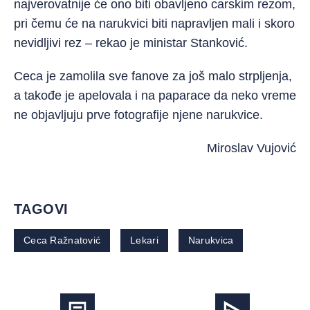
najverovatnije će ono biti obavljeno carskim rezom,
pri čemu će na narukvici biti napravljen mali i skoro
nevidljivi rez – rekao je ministar Stanković.
Ceca je zamolila sve fanove za još malo strpljenja,
a takođe je apelovala i na paparace da neko vreme
ne objavljuju prve fotografije njene narukvice.
Miroslav Vujović
TAGOVI
Ceca Ražnatović
Lekari
Narukvica