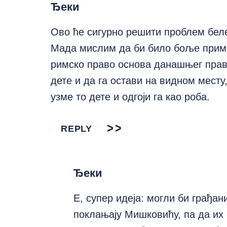
Ђеки
Ово ће сигурно решити проблем беле
Мада мислим да би било боље примен
римско право основа данашњег права
дете и да га остави на видном месту
узме то дете и одгоји га као роба.
REPLY
Ђеки
Е, супер идеја: могли би грађа
поклањају Мишковићу, па да их 