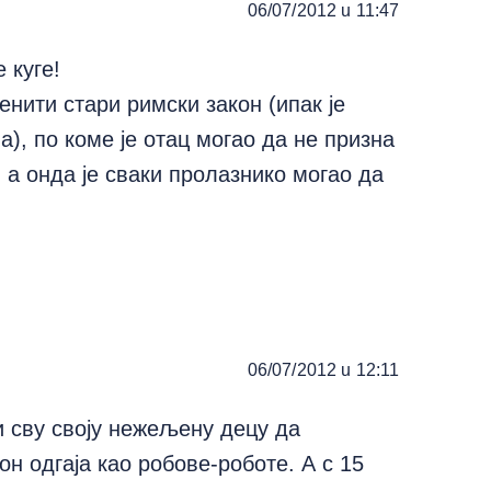
06/07/2012 u 11:47
 куге!
ити стари римски закон (ипак је
), по коме је отац могао да не призна
, а онда је сваки пролазнико могао да
06/07/2012 u 12:11
ни сву своју нежељену децу да
он одгаја као робове-роботе. А с 15