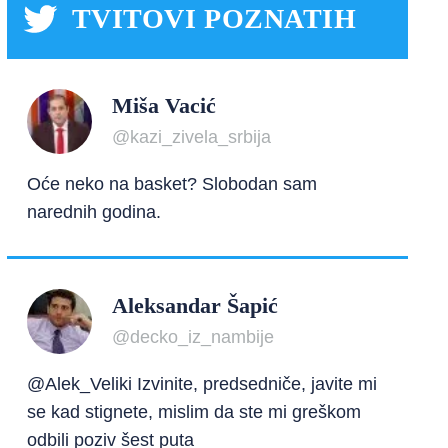
TVITOVI POZNATIH
Miša Vacić
@kazi_zivela_srbija
Oće neko na basket? Slobodan sam
narednih godina.
Aleksandar Šapić
@decko_iz_nambije
@Alek_Veliki Izvinite, predsedniče, javite mi
se kad stignete, mislim da ste mi greškom
odbili poziv šest puta