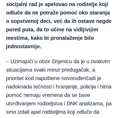
socijalni rad je apelovao na roditelje koji
odluče da ne potraže pomoć oko staranja
o sopstvenoj deci, već da ih ostave negde
pored puta, da to učine na vidljivijim
mestima, kako bi pronalaženje bilo
jednostavnije.
– Uzimajući u obzir činjenicu da je u ovakvim
situacijama svaki minut predugačak, a
prioritet kod napuštene novorođenčadi je
nadoknada tečnosti i hranjenje, policija i hitna
pomoć nemaju vremena da se bave
utvrđivanjem roditeljstva i DNK analizama, pa
smo izdali apel roditeljima koji odluče da