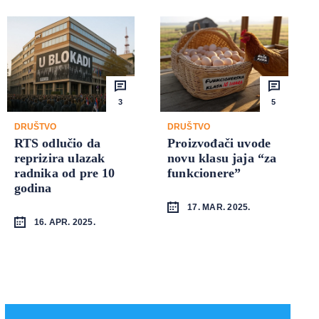
3
5
DRUŠTVO
DRUŠTVO
RTS odlučio da
Proizvođači uvode
reprizira ulazak
novu klasu jaja “za
radnika od pre 10
funkcionere”
godina
17. MAR. 2025.
16. APR. 2025.