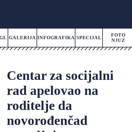
FOTO
GL
GALERIJA
INFOGRAFIKA
SPECIJAL
NJUZ
Centar za socijalni
rad apelovao na
roditelje da
novorođenčad