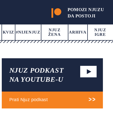
POMOZI NJUZU
DA POSTOJI
NJUZ
NJUZ
KVIZ
#NIJENJUZ
ARHIVA
ŽENA
IGRE
NJUZ PODKAST
NA YOUTUBE-U
Prati Njuz podkast