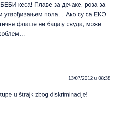
о БЕБИ кеса! Плаве за дечаке, роза за
 ни утврђивањем пола… Ако су са ЕКО
тичне флаше не бацају свуда, може
проблем…
13/07/2012 u 08:38
tupe u štrajk zbog diskriminacije!