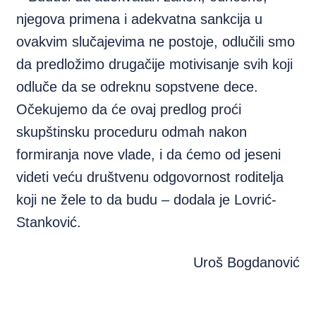
njegova primena i adekvatna sankcija u
ovakvim slučajevima ne postoje, odlučili smo
da predložimo drugačije motivisanje svih koji
odluče da se odreknu sopstvene dece.
Očekujemo da će ovaj predlog proći
skupštinsku proceduru odmah nakon
formiranja nove vlade, i da ćemo od jeseni
videti veću društvenu odgovornost roditelja
koji ne žele to da budu – dodala je Lovrić-
Stanković.
Uroš Bogdanović