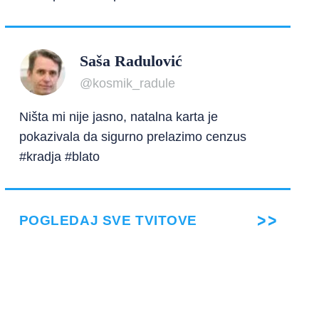
Saša Radulović
@kosmik_radule
Ništa mi nije jasno, natalna karta je
pokazivala da sigurno prelazimo cenzus
#kradja #blato
POGLEDAJ SVE TVITOVE