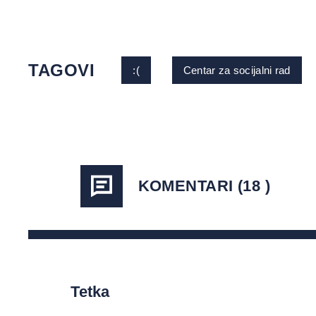
TAGOVI
:(
Centar za socijalni rad
KOMENTARI (18 )
Tetka