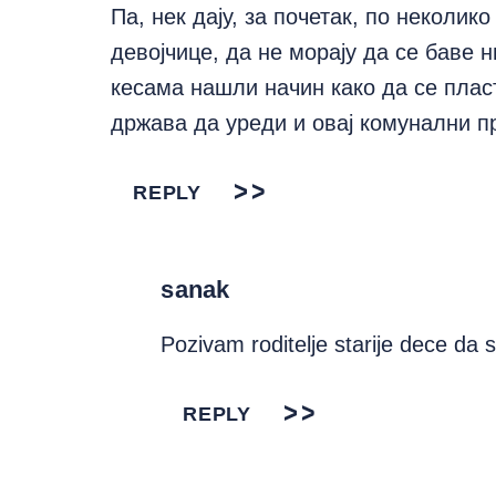
Па, нек дају, за почетак, по неколик
девојчице, да не морају да се баве
кесама нашли начин како да се плас
држава да уреди и овај комунални 
REPLY
sanak
Pozivam roditelje starije dece da s
REPLY