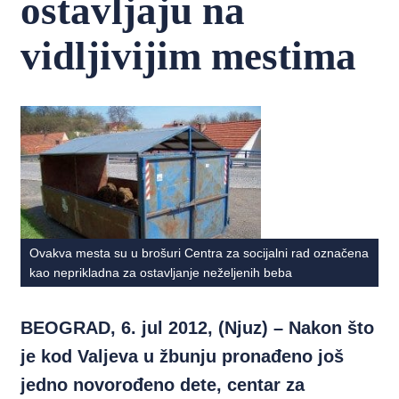
ostavljaju na
vidljivijim mestima
Ovakva mesta su u brošuri Centra za socijalni rad označena
kao neprikladna za ostavljanje neželjenih beba
BEOGRAD, 6. jul 2012, (Njuz) – Nakon što
je kod Valjeva u žbunju pronađeno još
jedno novorođeno dete, centar za