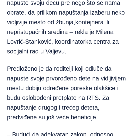
napuste svoju decu pre nego što se nama
obrate, da prilikom napuštanja izaberu neko
vidljivije mesto od žbunja,kontejnera ili
nepristupačnih sredina – rekla je Milena
Lovrić-Stanković, koordinatorka centra za
socijalni rad u Valjevu.
Predloženo je da roditelji koji odluče da
napuste svoje prvorođeno dete na vidljivijem
mestu dobiju određene poreske olakšice i
budu oslobođeni pretplate na RTS. Za
napuštanje drugog i trećeg deteta,
predviđene su još veće beneficije.
– Budući da adekvatan zakon, odnosno,