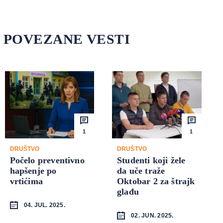
POVEZANE VESTI
1
1
DRUŠTVO
DRUŠTVO
Počelo preventivno
Studenti koji žele
hapšenje po
da uče traže
vrtićima
Oktobar 2 za štrajk
glađu
04. JUL. 2025.
02. JUN. 2025.