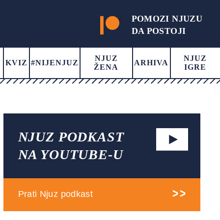
POMOZI NJUZU
DA POSTOJI
NJUZ
NJUZ
KVIZ
#NIJENJUZ
ARHIVA
ŽENA
IGRE
NJUZ PODKAST
NA YOUTUBE-U
Prati Njuz podkast