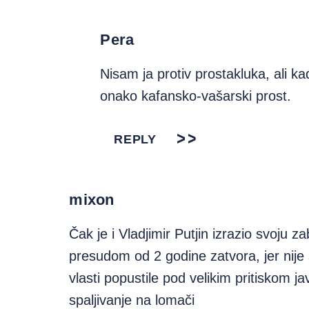
Pera
Nisam ja protiv prostakluka, ali ka
onako kafansko-vašarski prost.
REPLY
mixon
Čak je i Vladjimir Putjin izrazio svoju z
presudom od 2 godine zatvora, jer nije 
vlasti popustile pod velikim pritiskom ja
spaljivanje na lomači