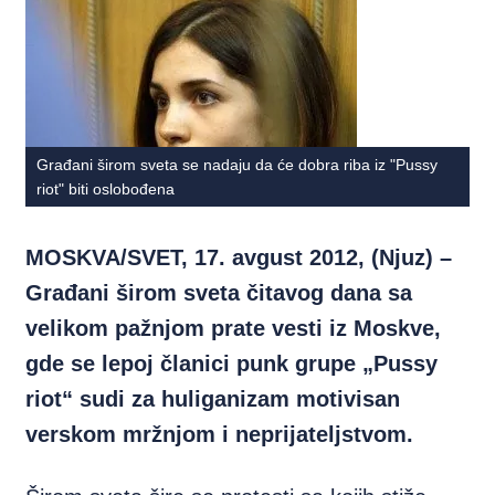
Građani širom sveta se nadaju da će dobra riba iz "Pussy
riot" biti oslobođena
MOSKVA/SVET, 17. avgust 2012, (Njuz) –
Građani širom sveta čitavog dana sa
velikom pažnjom prate vesti iz Moskve,
gde se lepoj članici punk grupe „Pussy
riot“ sudi za huliganizam motivisan
verskom mržnjom i neprijateljstvom.