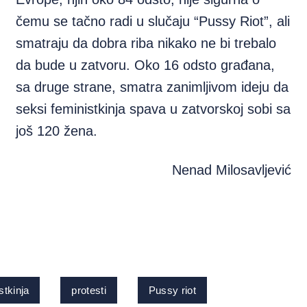
čemu se tačno radi u slučaju “Pussy Riot”, ali
smatraju da dobra riba nikako ne bi trebalo
da bude u zatvoru. Oko 16 odsto građana,
sa druge strane, smatra zanimljivom ideju da
seksi feministkinja spava u zatvorskoj sobi sa
još 120 žena.
Nenad Milosavljević
stkinja
protesti
Pussy riot