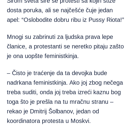
Širom sveta šire se protesti sa kojih stiže
dosta poruka, ali se najčešće čuje jedan
apel: “Oslobodite dobru ribu iz Pussy Riota!”
Mnogi su zabrinuti za ljudska prava lepe
članice, a protestanti se neretko pitaju zašto
je ona uopšte feministkinja.
– Čisto je traćenje da ta devojka bude
nadrkana feministkinja. Ako joj zbog nečega
treba suditi, onda joj treba izreći kaznu bog
toga što je prešla na tu mračnu stranu –
rekao je Dmitrij Šolbanov, jedan od
koordinatora protesta u Moskvi.