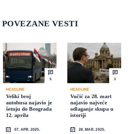
POVEZANE VESTI
5
3
HEADLINE
HEADLINE
Veliki broj
Vučić za 28. mart
autobusa najavio je
najavio najveće
šetnju do Beograda
odlaganje skupa u
12. aprila
istoriji
07. APR. 2025.
28. MAR. 2025.