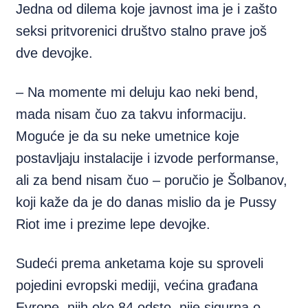
Jedna od dilema koje javnost ima je i zašto
seksi pritvorenici društvo stalno prave još
dve devojke.
– Na momente mi deluju kao neki bend,
mada nisam čuo za takvu informaciju.
Moguće je da su neke umetnice koje
postavljaju instalacije i izvode performanse,
ali za bend nisam čuo – poručio je Šolbanov,
koji kaže da je do danas mislio da je Pussy
Riot ime i prezime lepe devojke.
Sudeći prema anketama koje su sproveli
pojedini evropski mediji, većina građana
Evrope, njih oko 84 odsto, nije sigurna o