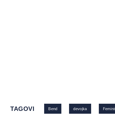
TAGOVI
Bend
devojka
Femini