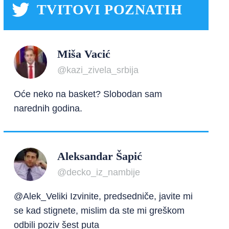
TVITOVI POZNATIH
Miša Vacić
@kazi_zivela_srbija
Oće neko na basket? Slobodan sam
narednih godina.
Aleksandar Šapić
@decko_iz_nambije
@Alek_Veliki Izvinite, predsedniče, javite mi
se kad stignete, mislim da ste mi greškom
odbili poziv šest puta