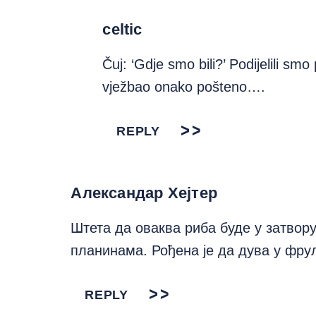
celtic
Čuj: ‘Gdje smo bili?’ Podijelili sm
vježbao onako pošteno….
REPLY
Александар Хејтер
Штета да оваква риба буде у затвору
планинама. Рођена је да дува у фрул
REPLY