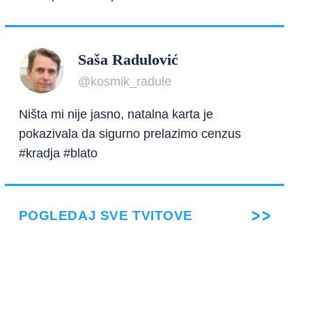
Saša Radulović
@kosmik_radule
Ništa mi nije jasno, natalna karta je
pokazivala da sigurno prelazimo cenzus
#kradja #blato
POGLEDAJ SVE TVITOVE