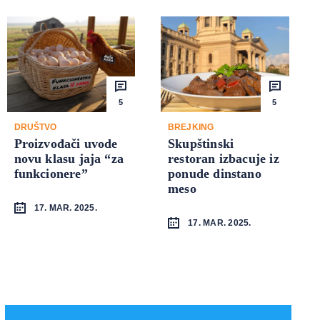
5
5
DRUŠTVO
BREJKING
Proizvođači uvode
Skupštinski
novu klasu jaja “za
restoran izbacuje iz
funkcionere”
ponude dinstano
meso
17. MAR. 2025.
17. MAR. 2025.