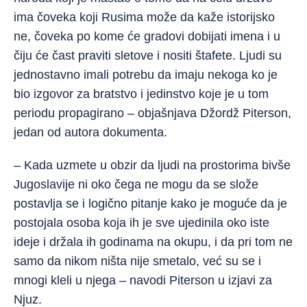
ima čoveka koji Rusima može da kaže istorijsko
ne, čoveka po kome će gradovi dobijati imena i u
čiju će čast praviti sletove i nositi štafete. Ljudi su
jednostavno imali potrebu da imaju nekoga ko je
bio izgovor za bratstvo i jedinstvo koje je u tom
periodu propagirano – objašnjava Džordž Piterson,
jedan od autora dokumenta.
– Kada uzmete u obzir da ljudi na prostorima bivše
Jugoslavije ni oko čega ne mogu da se slože
postavlja se i logično pitanje kako je moguće da je
postojala osoba koja ih je sve ujedinila oko iste
ideje i držala ih godinama na okupu, i da pri tom ne
samo da nikom ništa nije smetalo, već su se i
mnogi kleli u njega – navodi Piterson u izjavi za
Njuz.