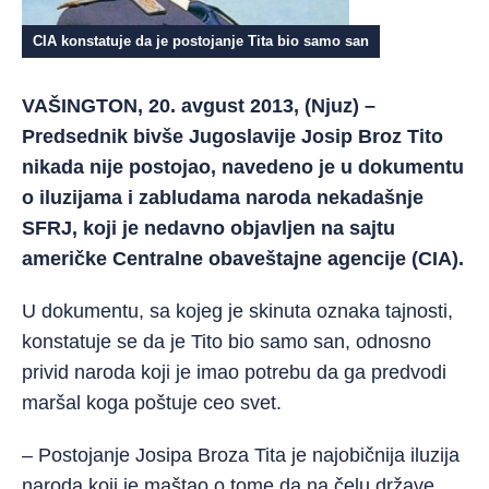
CIA konstatuje da je postojanje Tita bio samo san
VAŠINGTON, 20. avgust 2013, (Njuz) –
Predsednik bivše Jugoslavije Josip Broz Tito
nikada nije postojao, navedeno je u dokumentu
o iluzijama i zabludama naroda nekadašnje
SFRJ, koji je nedavno objavljen na sajtu
američke Centralne obaveštajne agencije (CIA).
U dokumentu, sa kojeg je skinuta oznaka tajnosti,
konstatuje se da je Tito bio samo san, odnosno
privid naroda koji je imao potrebu da ga predvodi
maršal koga poštuje ceo svet.
– Postojanje Josipa Broza Tita je najobičnija iluzija
naroda koji je maštao o tome da na čelu države