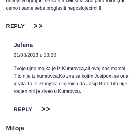
detinjstvo igrajuci se sa njim.Mi smo Srbi paranoidni,mi
cemo i same sebe proglasiti nepostojecim!!!!
REPLY
Jelena
21/08/2013 u 13:20
Tvoje ujne majka je iz Kumrovca,ali ovaj nas marsal
Tito nije iz kumrovca.Ko zna sa kojim Josipom se ona
igrala.To je istorijska cinjenica da Josip Broz Tito nije
rodjen,niti je ziveo u Kumrovcu.
REPLY
Miloje