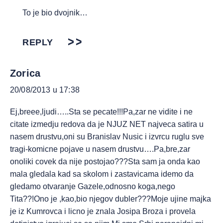
To je bio dvojnik…
REPLY
Zorica
20/08/2013 u 17:38
Ej,breee,ljudi…..Sta se pecate!!!Pa,zar ne vidite i ne
citate izmedju redova da je NJUZ NET najveca satira u
nasem drustvu,oni su Branislav Nusic i izvrcu ruglu sve
tragi-komicne pojave u nasem drustvu….Pa,bre,zar
onoliki covek da nije postojao???Sta sam ja onda kao
mala gledala kad sa skolom i zastavicama idemo da
gledamo otvaranje Gazele,odnosno koga,nego
Tita??!Ono je ,kao,bio njegov dubler???Moje ujine majka
je iz Kumrovca i licno je znala Josipa Broza i provela