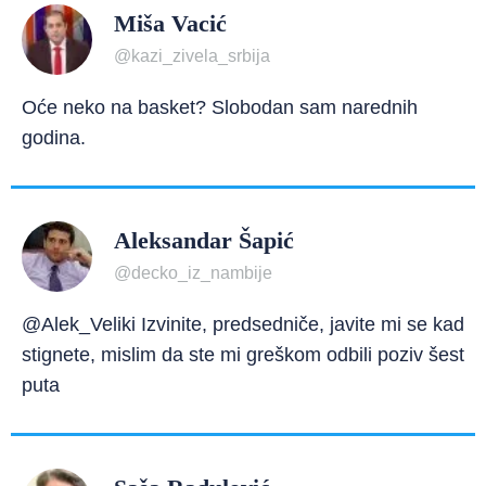
Miša Vacić
@kazi_zivela_srbija
Oće neko na basket? Slobodan sam narednih
godina.
Aleksandar Šapić
@decko_iz_nambije
@Alek_Veliki Izvinite, predsedniče, javite mi se kad
stignete, mislim da ste mi greškom odbili poziv šest
puta