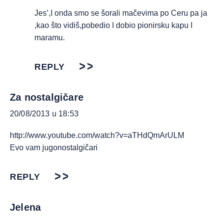
Jes’,I onda smo se šorali mačevima po Ceru pa ja
,kao što vidiš,pobedio I dobio pionirsku kapu I
maramu.
REPLY
Za nostalgičare
20/08/2013 u 18:53
http://www.youtube.com/watch?v=aTHdQmArULM
Evo vam jugonostalgičari
REPLY
Jelena