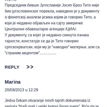
Председник бивше Југославије Јосип Броз Тито није
био југословенског порекла, наведено је у документу
о фонетској анализи језика којим је говорио Тито, а
који је недавно објављен на сајту америчке
Централне обавештајне агенције /ЦИА/.
У документу, са којег је недавно скинута ознака
тајности, констатује се да је Тито говорио
српскохрватски, који му је “наводно” матерњи, али са
“страним акцентом”………….
REPLY
Marina
20/08/2013 u 12:29
Jedva čekam otvaranje novih tajnih dokumenata iz
serijala “Naši mali i veliki botovi širom sveta”. Biće da je