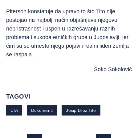
Piterson konstatuje da upravo to što Tito nije
postojao na najbolji način objašnjava njegovu
nepristrasnost i uspeh u razrešavanju raznih
problema i sukoba etničkih grupa u Jugoslaviji, jer
čim su se umesto njega pojavili realni lideri zemlja
se raspala.
Soko Sokolović
TAGOVI
CIA
Dokumenti
Josip Broz Tito