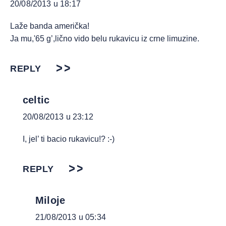
20/08/2013 u 18:17
Laže banda američka!
Ja mu,'65 g’,lično vido belu rukavicu iz crne limuzine.
REPLY
celtic
20/08/2013 u 23:12
I, jel’ ti bacio rukavicu!? :-)
REPLY
Miloje
21/08/2013 u 05:34