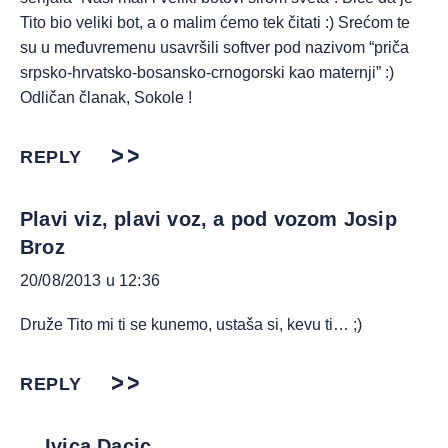
Tito bio veliki bot, a o malim ćemo tek čitati :) Srećom te
su u međuvremenu usavršili softver pod nazivom “priča
srpsko-hrvatsko-bosansko-crnogorski kao maternji” :)
Odličan članak, Sokole !
REPLY
Plavi viz, plavi voz, a pod vozom Josip
Broz
20/08/2013 u 12:36
Druže Tito mi ti se kunemo, ustaša si, kevu ti… ;)
REPLY
Ivica Dacic