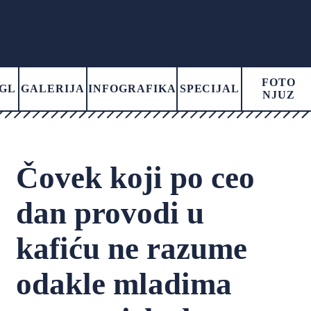
FOTO
GL
GALERIJA
INFOGRAFIKA
SPECIJAL
NJUZ
Čovek koji po ceo
dan provodi u
kafiću ne razume
odakle mladima