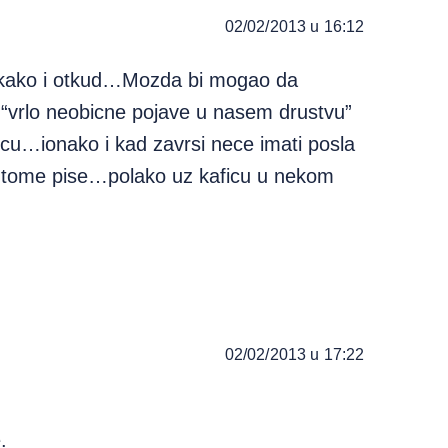
02/02/2013 u 16:12
…kako i otkud…Mozda bi mogao da
u “vrlo neobicne pojave u nasem drustvu”
cu…ionako i kad zavrsi nece imati posla
o tome pise…polako uz kaficu u nekom
02/02/2013 u 17:22
.