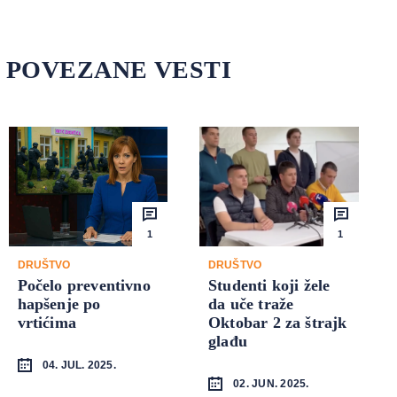
POVEZANE VESTI
1
1
DRUŠTVO
DRUŠTVO
Počelo preventivno
Studenti koji žele
hapšenje po
da uče traže
vrtićima
Oktobar 2 za štrajk
glađu
04. JUL. 2025.
02. JUN. 2025.