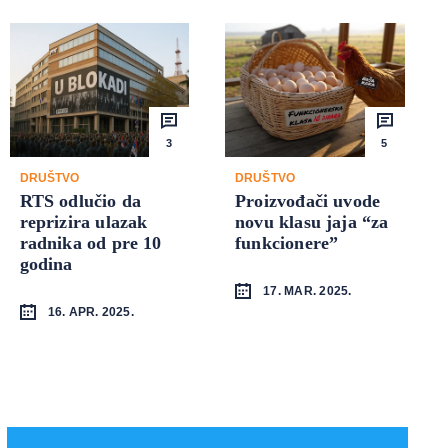
3
5
DRUŠTVO
DRUŠTVO
RTS odlučio da
Proizvođači uvode
reprizira ulazak
novu klasu jaja “za
radnika od pre 10
funkcionere”
godina
17. MAR. 2025.
16. APR. 2025.