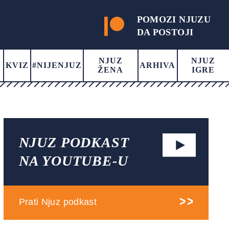
POMOZI NJUZU
DA POSTOJI
NJUZ
NJUZ
KVIZ
#NIJENJUZ
ARHIVA
ŽENA
IGRE
NJUZ PODKAST
NA YOUTUBE-U
Prati Njuz podkast