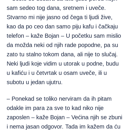
sam sedeo tog dana, sretnem i uveče.
Stvarno mi nije jasno od čega ti ljudi žive,
kao da po ceo dan samo piju kafu i čačkaju
telefon – kaže Bojan – U početku sam mislio
da možda neki od njih rade popodne, pa su
zato tu stalno tokom dana, ali nije to slučaj.
Neki ljudi koje vidim u utorak u podne, budu
u kafiću i u četvrtak u osam uveče, ili u
subotu u jedan ujutru.
– Ponekad se toliko nerviram da ih pitam
odakle im para za sve to kad niko nije
zaposlen – kaže Bojan – Većina njih se zbuni
i nema jasan odgovor. Tada im kažem da ću