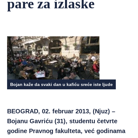
pare za izlaske
Bojan kaže da svaki dan u kafiću sreće iste ljude
BEOGRAD, 02. februar 2013, (Njuz) –
Bojanu Gavriću (31), studentu četvrte
godine Pravnog fakulteta, već godinama