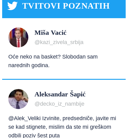
TVITOVI POZNATIH
Miša Vacić
@kazi_zivela_srbija
Oće neko na basket? Slobodan sam
narednih godina.
Aleksandar Šapić
@decko_iz_nambije
@Alek_Veliki Izvinite, predsedniče, javite mi
se kad stignete, mislim da ste mi greškom
odbili poziv šest puta