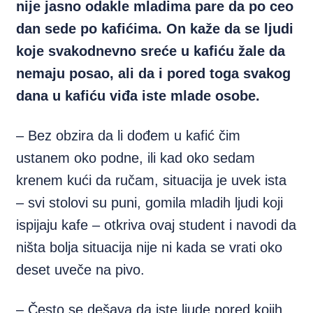
nije jasno odakle mladima pare da po ceo
dan sede po kafićima. On kaže da se ljudi
koje svakodnevno sreće u kafiću žale da
nemaju posao, ali da i pored toga svakog
dana u kafiću viđa iste mlade osobe.
– Bez obzira da li dođem u kafić čim
ustanem oko podne, ili kad oko sedam
krenem kući da ručam, situacija je uvek ista
– svi stolovi su puni, gomila mladih ljudi koji
ispijaju kafe – otkriva ovaj student i navodi da
ništa bolja situacija nije ni kada se vrati oko
deset uveče na pivo.
– Često se dešava da iste ljude pored kojih