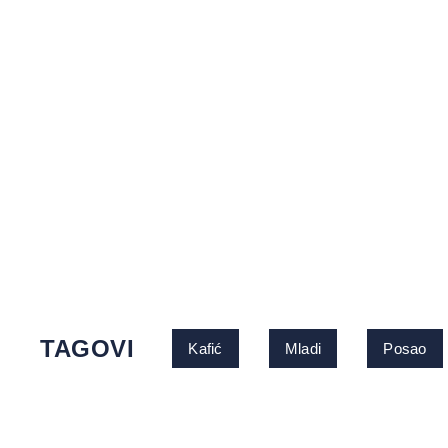
TAGOVI
Kafić
Mladi
Posao