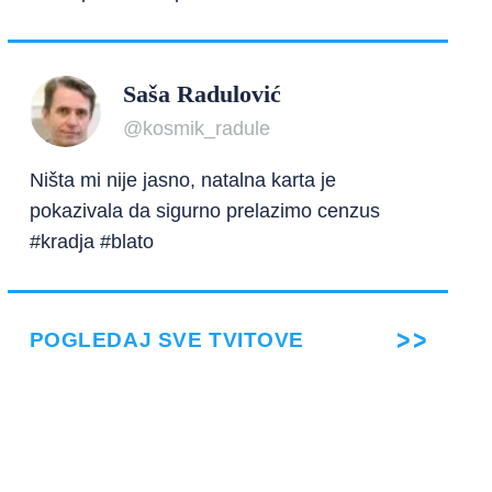
Saša Radulović
@kosmik_radule
Ništa mi nije jasno, natalna karta je
pokazivala da sigurno prelazimo cenzus
#kradja #blato
POGLEDAJ SVE TVITOVE