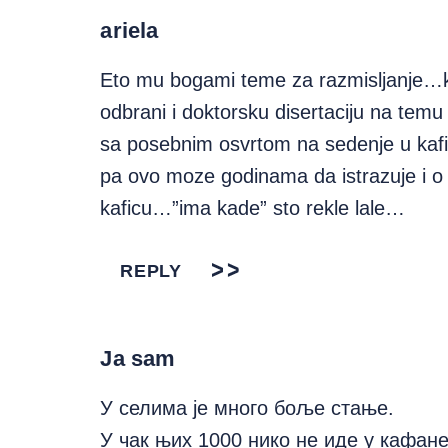
ariela
Eto mu bogami teme za razmisljanje
odbrani i doktorsku disertaciju na tem
sa posebnim osvrtom na sedenje u kafi
pa ovo moze godinama da istrazuje i 
kaficu…”ima kade” sto rekle lale…
REPLY
Ja sam
У селима је много боље стање.
У чак њих 1000 нико не иде у кафане