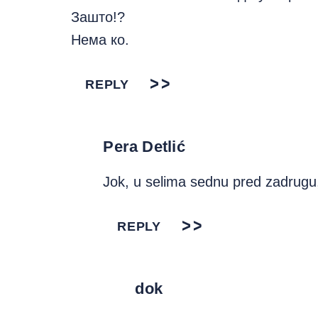
Зашто!?
Нема ко.
REPLY
Pera Detlić
Jok, u selima sednu pred zadrugu
REPLY
dok