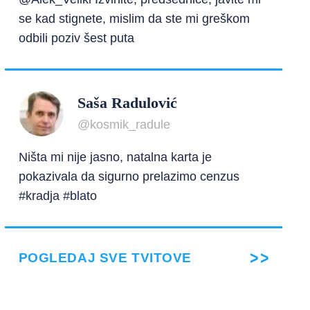
se kad stignete, mislim da ste mi greškom
odbili poziv šest puta
Saša Radulović
@kosmik_radule
Ništa mi nije jasno, natalna karta je
pokazivala da sigurno prelazimo cenzus
#kradja #blato
POGLEDAJ SVE TVITOVE