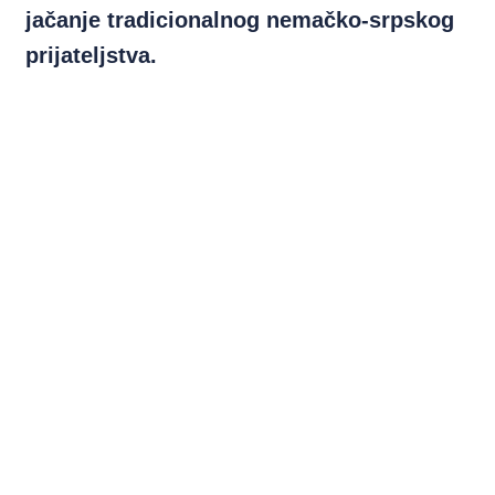
jačanje tradicionalnog nemačko-srpskog
prijateljstva.