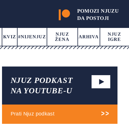
POMOZI NJUZU
DA POSTOJI
NJUZ
NJUZ
KVIZ
#NIJENJUZ
ARHIVA
ŽENA
IGRE
NJUZ PODKAST
NA YOUTUBE-U
Prati Njuz podkast