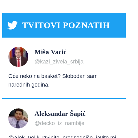
TVITOVI POZNATIH
Miša Vacić
@kazi_zivela_srbija
Oće neko na basket? Slobodan sam
narednih godina.
Aleksandar Šapić
@decko_iz_nambije
@Alek_Veliki Izvinite, predsedniče, javite mi