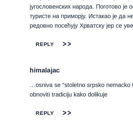
југословенских народа. Поготово је
туристе на приморју. Истакао је да н
редовно посећују Хрватску јер се ув
REPLY
himalajac
…osniva se “stoletno srpsko nemacko tr
obnoviti tradiciju kako dolikuje
REPLY