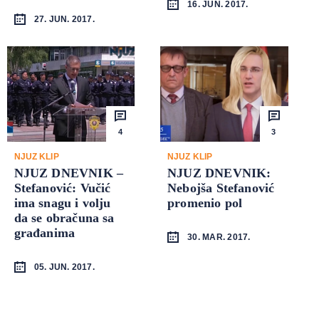
16. JUN. 2017.
27. JUN. 2017.
4
3
NJUZ KLIP
NJUZ KLIP
NJUZ DNEVNIK –
NJUZ DNEVNIK:
Stefanović: Vučić
Nebojša Stefanović
ima snagu i volju
promenio pol
da se obračuna sa
građanima
30. MAR. 2017.
05. JUN. 2017.