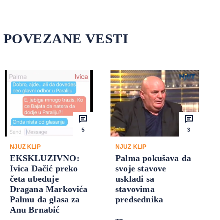
POVEZANE VESTI
5
3
NJUZ KLIP
NJUZ KLIP
EKSKLUZIVNO:
Palma pokušava da
Ivica Dačić preko
svoje stavove
četa ubeđuje
uskladi sa
Dragana Markovića
stavovima
Palmu da glasa za
predsednika
Anu Brnabić