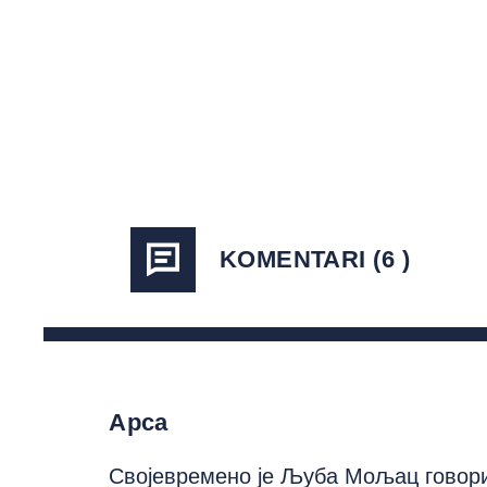
KOMENTARI (6 )
Арса
Својевремено је Љуба Мољац говори