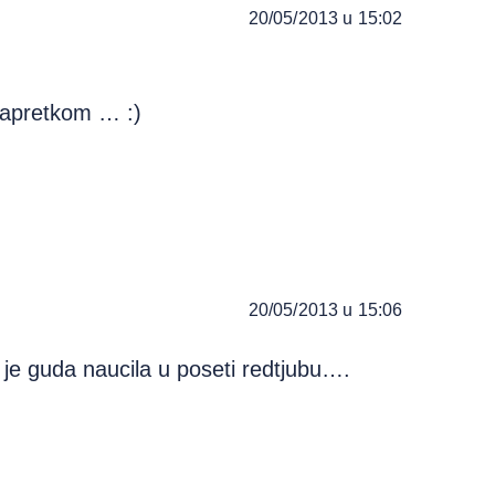
20/05/2013 u 15:02
m napretkom … :)
20/05/2013 u 15:06
 je guda naucila u poseti redtjubu….