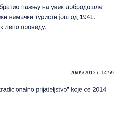
 обратио пажњу на увек добродошле
еки немачки туристи још од 1941.
ек лепо проведу.
20/05/2013 u 14:59
adicionalno prijateljstvo” koje ce 2014