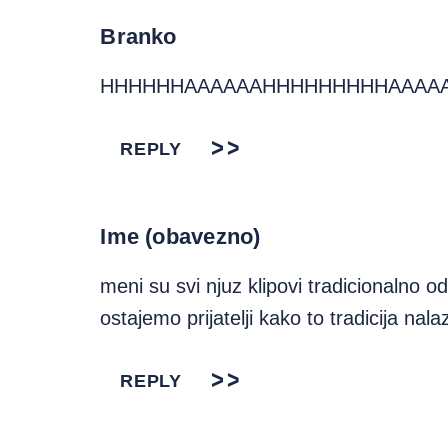
Branko
HHHHHHAAAAAAHHHHHHHHHAAAA
REPLY
Ime (obavezno)
meni su svi njuz klipovi tradicionalno odl
ostajemo prijatelji kako to tradicija nala
REPLY