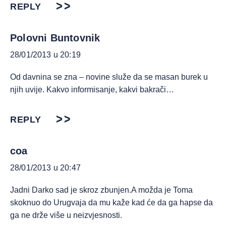
REPLY
Polovni Buntovnik
28/01/2013 u 20:19
Od davnina se zna – novine služe da se masan burek u
njih uvije. Kakvo informisanje, kakvi bakrači…
REPLY
coa
28/01/2013 u 20:47
Jadni Darko sad je skroz zbunjen.A možda je Toma
skoknuo do Urugvaja da mu kaže kad će da ga hapse da
ga ne drže više u neizvjesnosti.