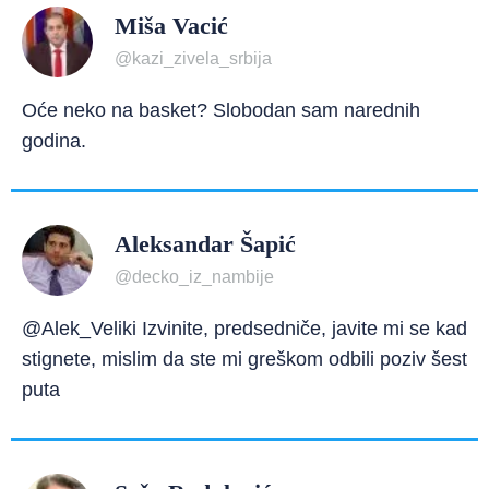
Miša Vacić
@kazi_zivela_srbija
Oće neko na basket? Slobodan sam narednih
godina.
Aleksandar Šapić
@decko_iz_nambije
@Alek_Veliki Izvinite, predsedniče, javite mi se kad
stignete, mislim da ste mi greškom odbili poziv šest
puta