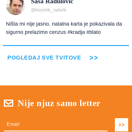
Saša Radulović
@kosmik_radule
Ništa mi nije jasno, natalna karta je pokazivala da
sigurno prelazimo cenzus #kradja #blato
POGLEDAJ SVE TVITOVE
Nije njuz samo letter