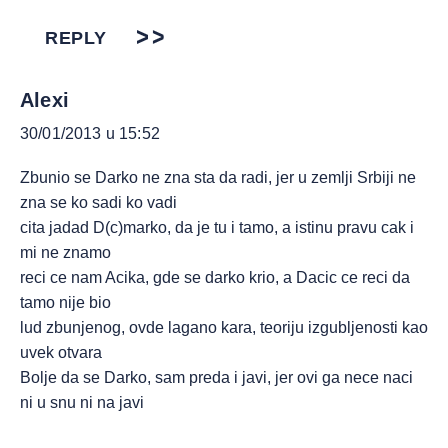
REPLY
Alexi
30/01/2013 u 15:52
Zbunio se Darko ne zna sta da radi, jer u zemlji Srbiji ne
zna se ko sadi ko vadi
cita jadad D(c)marko, da je tu i tamo, a istinu pravu cak i
mi ne znamo
reci ce nam Acika, gde se darko krio, a Dacic ce reci da
tamo nije bio
lud zbunjenog, ovde lagano kara, teoriju izgubljenosti kao
uvek otvara
Bolje da se Darko, sam preda i javi, jer ovi ga nece naci
ni u snu ni na javi