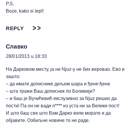
P.S.
Boze, kako si lep!!
REPLY
Славко
28/01/2013 u 18:33
На Дарковом месту, ја ни Njuz-у не бих веровао. Ево и
зашто:
– да имате дописнике диљем шара и ђене-ђене
– шта тражи Ваш дописник по Боливији?
– и баш је Вучићевић екслузивно за Njuz решио да
пости! Па он не вади п**** из уста ни за Велики пост!
И што баш све што Вам Дарко вели морате и да
објавите. Озбиљне новине то не раде.