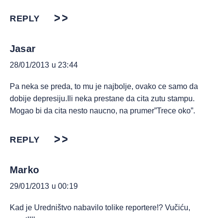
REPLY
Jasar
28/01/2013 u 23:44
Pa neka se preda, to mu je najbolje, ovako ce samo da
dobije depresiju.Ili neka prestane da cita zutu stampu.
Mogao bi da cita nesto naucno, na prumer”Trece oko”.
REPLY
Marko
29/01/2013 u 00:19
Kad je Uredništvo nabavilo tolike reportere!? Vučiću,