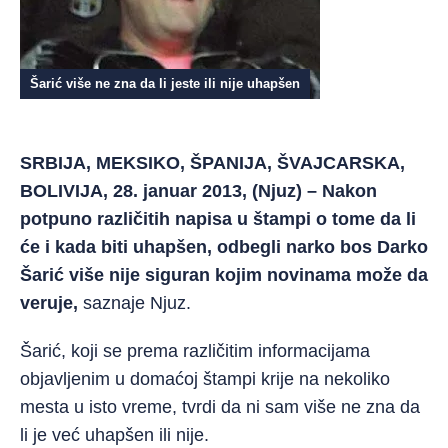
Šarić više ne zna da li jeste ili nije uhapšen
SRBIJA, MEKSIKO, ŠPANIJA, ŠVAJCARSKA,
BOLIVIJA, 28. januar 2013, (Njuz) – Nakon
potpuno različitih napisa u štampi o tome da li
će i kada biti uhapšen, odbegli narko bos Darko
Šarić više nije siguran kojim novinama može da
veruje,
saznaje Njuz.
Šarić, koji se prema različitim informacijama
objavljenim u domaćoj štampi krije na nekoliko
mesta u isto vreme, tvrdi da ni sam više ne zna da
li je već uhapšen ili nije.