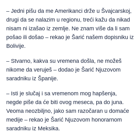
– Jedni pišu da me Amerikanci drže u Švajcarskoj,
drugi da se nalazim u regionu, treći kažu da nikad
nisam ni izašao iz zemlje. Ne znam više da li sam
pošao ili došao – rekao je Šarić našem dopisniku iz
Bolivije.
– Stvarno, kakva su vremena došla, ne možeš
nikome da veruješ – dodao je Šarić Njuzovom
saradniku iz Španije.
– Isti je slučaj i sa vremenom mog hapšenja,
negde piše da će biti ovog meseca, pa do juna.
Veoma neozbiljno, jako sam razočaran u domaće
medije – rekao je Šarić Njuzovom honorarnom
saradniku iz Meksika.