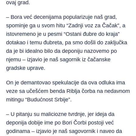
ovaj grad.
– Bora već decenijama popularizuje naš grad,
spominje ga u svom hitu “Zadnji voz za Čačak”, a
istovremeno je u pesmi “Ostani đubre do kraja”
dotakao i temu đubreta, pa smo došli do zaključka
da je bi idealno bilo da deponiju nazovemo po
njemu – izjavio je naš sagornik iz čačanske
gradske uprave.
On je demantovao spekulacije da ova odluka ima
veze sa učešćem benda Riblja čorba na nedavnom
mitingu “Budućnost Srbije”.
– U pitanju su maliciozne tvrdnje, jer ideja da
deponija dobije ime po Bori Čorbi postoji već
godinama – izjavio je naš sagovornik i naveo da