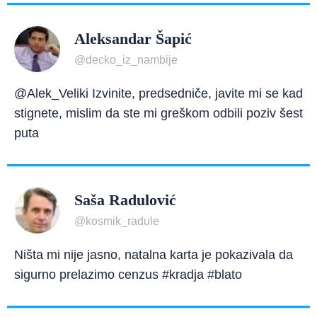
Aleksandar Šapić
@decko_iz_nambije
@Alek_Veliki Izvinite, predsedniče, javite mi se kad
stignete, mislim da ste mi greškom odbili poziv šest
puta
Saša Radulović
@kosmik_radule
Ništa mi nije jasno, natalna karta je pokazivala da
sigurno prelazimo cenzus #kradja #blato