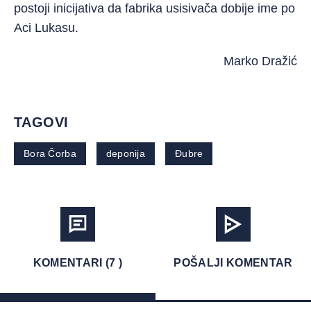
postoji inicijativa da fabrika usisivača dobije ime po
Aci Lukasu.
Marko Dražić
TAGOVI
Bora Čorba
deponija
Đubre
KOMENTARI (7 )
POŠALJI KOMENTAR