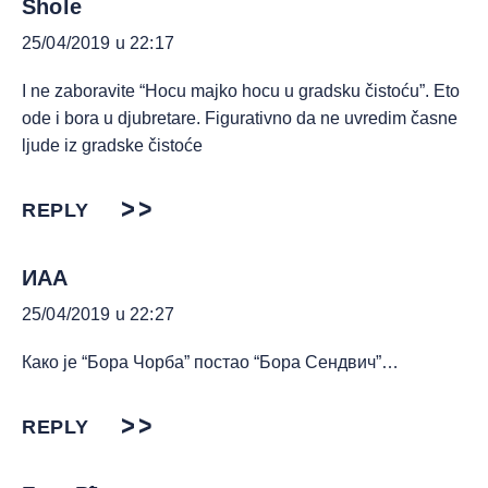
Shole
25/04/2019 u 22:17
I ne zaboravite “Hocu majko hocu u gradsku čistoću”. Eto
ode i bora u djubretare. Figurativno da ne uvredim časne
ljude iz gradske čistoće
REPLY
ИАА
25/04/2019 u 22:27
Како је “Бора Чорба” постао “Бора Сендвич”…
REPLY