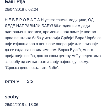
Баш Рђа
26/04/2019 u 02:24
Н Е В Е Р О В А Т А Н успех српске медицине, ОД
ДЕДЕ НАПРАВИЛИ БАБУ! 66-огодишњем деди
одстрањени тестиси, промењен пол чиме је постао
прва вештачка баба у историји Србије! Бора Чорба се
није изјашњавао о цени ове операције али признаје
да се сада, са новим именом: Борка Вучић, много
пријатније осећа, док по свом цегеру међу рецептима
за чорбу од лигњи тражи своју најновију песму:
“Српска децо постаните бабе”.
REPLY
scoby
26/04/2019 u 13:06