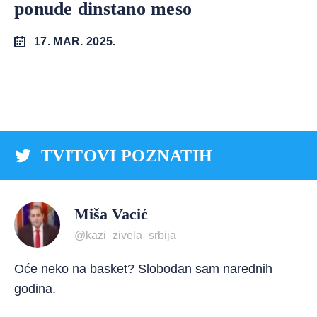
ponude dinstano meso
17. MAR. 2025.
TVITOVI POZNATIH
Miša Vacić
@kazi_zivela_srbija
Oće neko na basket? Slobodan sam narednih
godina.