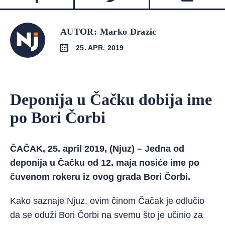
AUTOR: Marko Drazic
25. APR. 2019
Deponija u Čačku dobija ime
po Bori Čorbi
ČAČAK, 25. april 2019, (Njuz) – Jedna od
deponija u Čačku od 12. maja nosiće ime po
čuvenom rokeru iz ovog grada Bori Čorbi.
Kako saznaje Njuz. ovim činom Čačak je odlučio
da se oduži Bori Čorbi na svemu što je učinio za