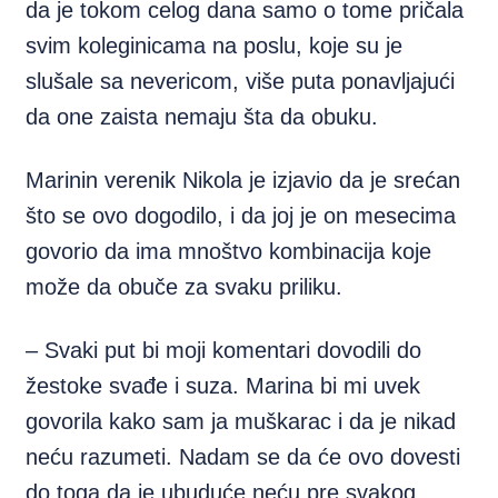
da je tokom celog dana samo o tome pričala
svim koleginicama na poslu, koje su je
slušale sa nevericom, više puta ponavljajući
da one zaista nemaju šta da obuku.
Marinin verenik Nikola je izjavio da je srećan
što se ovo dogodilo, i da joj je on mesecima
govorio da ima mnoštvo kombinacija koje
može da obuče za svaku priliku.
– Svaki put bi moji komentari dovodili do
žestoke svađe i suza. Marina bi mi uvek
govorila kako sam ja muškarac i da je nikad
neću razumeti. Nadam se da će ovo dovesti
do toga da je ubuduće neću pre svakog