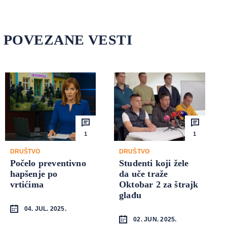
POVEZANE VESTI
1
1
DRUŠTVO
DRUŠTVO
Počelo preventivno
Studenti koji žele
hapšenje po
da uče traže
vrtićima
Oktobar 2 za štrajk
glađu
04. JUL. 2025.
02. JUN. 2025.