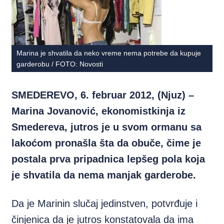
Marina je shvatila da neko vreme nema potrebe da kupuje
garderobu / FOTO: Novosti
SMEDEREVO, 6. februar 2012, (Njuz) –
Marina Jovanović, ekonomistkinja iz
Smedereva, jutros je u svom ormanu sa
lakoćom pronašla šta da obuče, čime je
postala prva pripadnica lepšeg pola koja
je shvatila da nema manjak garderobe.
Da je Marinin slučaj jedinstven, potvrđuje i
činjenica da je jutros konstatovala da ima