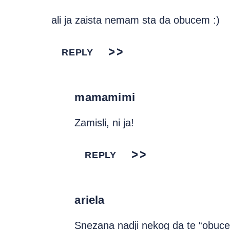
ali ja zaista nemam sta da obucem :)
REPLY
mamamimi
Zamisli, ni ja!
REPLY
ariela
Snezana nadji nekog da te “obuce”.