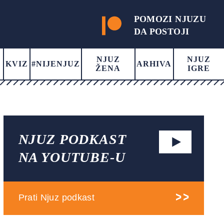
POMOZI NJUZU
DA POSTOJI
NJUZ
NJUZ
KVIZ
#NIJENJUZ
ARHIVA
ŽENA
IGRE
NJUZ PODKAST
NA YOUTUBE-U
Prati Njuz podkast