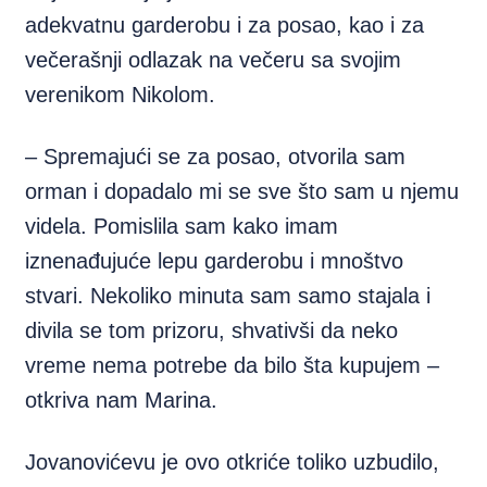
adekvatnu garderobu i za posao, kao i za
večerašnji odlazak na večeru sa svojim
verenikom Nikolom.
– Spremajući se za posao, otvorila sam
orman i dopadalo mi se sve što sam u njemu
videla. Pomislila sam kako imam
iznenađujuće lepu garderobu i mnoštvo
stvari. Nekoliko minuta sam samo stajala i
divila se tom prizoru, shvativši da neko
vreme nema potrebe da bilo šta kupujem –
otkriva nam Marina.
Jovanovićevu je ovo otkriće toliko uzbudilo,