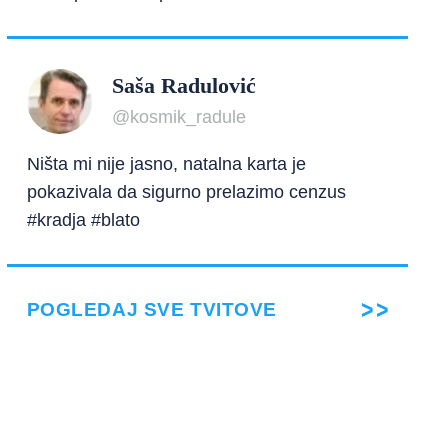
Saša Radulović
@kosmik_radule
Ništa mi nije jasno, natalna karta je
pokazivala da sigurno prelazimo cenzus
#kradja #blato
POGLEDAJ SVE TVITOVE