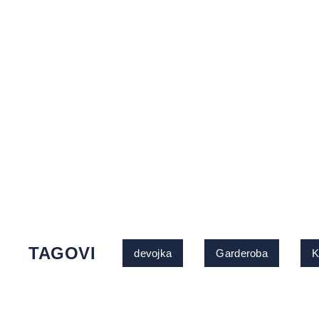
TAGOVI
devojka
Garderoba
K