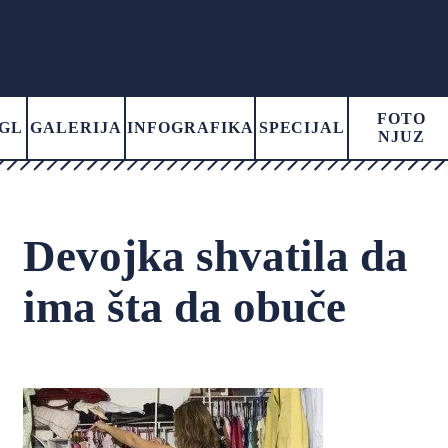
FOTO
GL
GALERIJA
INFOGRAFIKA
SPECIJAL
NJUZ
Devojka shvatila da
ima šta da obuče