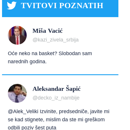
TVITOVI POZNATIH
Miša Vacić
@kazi_zivela_srbija
Oće neko na basket? Slobodan sam
narednih godina.
Aleksandar Šapić
@decko_iz_nambije
@Alek_Veliki Izvinite, predsedniče, javite mi
se kad stignete, mislim da ste mi greškom
odbili poziv šest puta