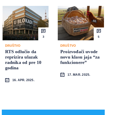
3
5
DRUŠTVO
DRUŠTVO
RTS odlučio da
Proizvođači uvode
reprizira ulazak
novu klasu jaja “za
radnika od pre 10
funkcionere”
godina
17. MAR. 2025.
16. APR. 2025.