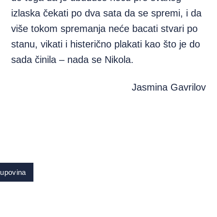
izlaska čekati po dva sata da se spremi, i da
više tokom spremanja neće bacati stvari po
stanu, vikati i histerično plakati kao što je do
sada činila – nada se Nikola.
Jasmina Gavrilov
upovina