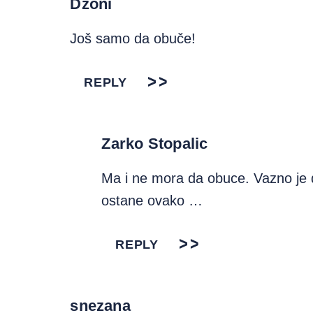
Dzoni
Još samo da obuče!
REPLY
Zarko Stopalic
Ma i ne mora da obuce. Vazno je da
ostane ovako …
REPLY
snezana