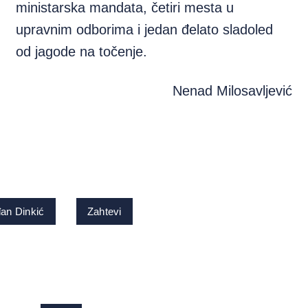
ministarska mandata, četiri mesta u
upravnim odborima i jedan đelato sladoled
od jagode na točenje.
Nenad Milosavljević
an Dinkić
Zahtevi