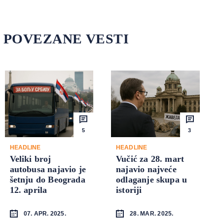
POVEZANE VESTI
5
3
HEADLINE
HEADLINE
Veliki broj
Vučić za 28. mart
autobusa najavio je
najavio najveće
šetnju do Beograda
odlaganje skupa u
12. aprila
istoriji
07. APR. 2025.
28. MAR. 2025.