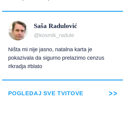
Saša Radulović
@kosmik_radule
Ništa mi nije jasno, natalna karta je
pokazivala da sigurno prelazimo cenzus
#kradja #blato
POGLEDAJ SVE TVITOVE