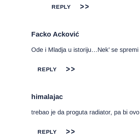
REPLY
Facko Acković
Ode i Mladja u istoriju…Nek’ se spremi D
REPLY
himalajac
trebao je da proguta radiator, pa bi ovo 
REPLY