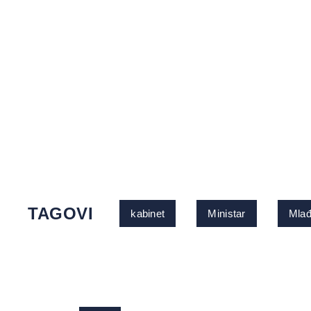
TAGOVI
kabinet
Ministar
Mlađ