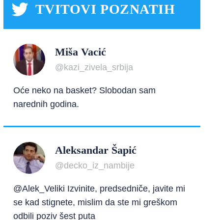
TVITOVI POZNATIH
Miša Vacić
@kazi_zivela_srbija
Oće neko na basket? Slobodan sam
narednih godina.
Aleksandar Šapić
@decko_iz_nambije
@Alek_Veliki Izvinite, predsedniče, javite mi
se kad stignete, mislim da ste mi greškom
odbili poziv šest puta