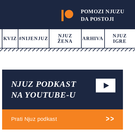
POMOZI NJUZU
DA POSTOJI
NJUZ
NJUZ
KVIZ
#NIJENJUZ
ARHIVA
ŽENA
IGRE
NJUZ PODKAST
NA YOUTUBE-U
Prati Njuz podkast