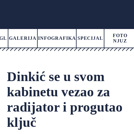
FOTO
GL
GALERIJA
INFOGRAFIKA
SPECIJAL
NJUZ
Dinkić se u svom
kabinetu vezao za
radijator i progutao
ključ