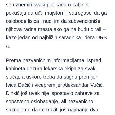
se uznemiri svaki put kada u kabinet
pokušaju da uđu majstori ili vatrogasci da ga
oslobode lisica i nudi im da subvencioniše
njihova radna mesta ako ga ne budu dirali –
kaže jedan od najbližih saradnika lidera URS-
a.
Prema nezvaničnim informacijama, ispred
kabineta dežura lekarska ekipa za svaki
slučaj, a uskoro treba da stignu premijer
Ivica Dačić i vicepremijer Aleksandar Vučić.
Dinkić još uvek nije ispostavio zahteve za
sopstveno oslobađanje, ali nezvanično
saznajemo da će tražiti još najmanje dva