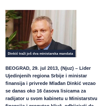
Dinkić traži još dva ministarska mandata
BEOGRAD, 29. jul 2013, (Njuz) – Lider
Ujedinjenih regiona Srbije i ministar
finansija i privrede Mlađan Dinkić vezao
se danas oko 16 časova lisicama za
radijator u svom kabinetu u Ministarstvu