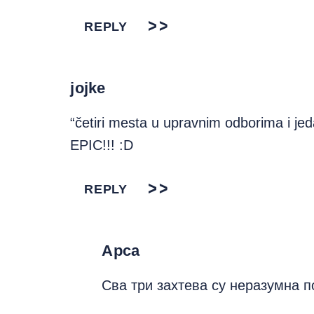
REPLY
jojke
“četiri mesta u upravnim odborima i jed
EPIC!!! :D
REPLY
Арса
Сва три захтева су неразумна по