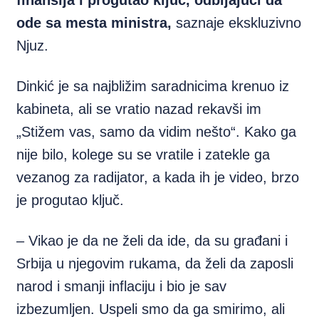
finansija i progutao ključ, odbijajući da
ode sa mesta ministra,
saznaje ekskluzivno
Njuz.
Dinkić je sa najbližim saradnicima krenuo iz
kabineta, ali se vratio nazad rekavši im
„Stižem vas, samo da vidim nešto“. Kako ga
nije bilo, kolege su se vratile i zatekle ga
vezanog za radijator, a kada ih je video, brzo
je progutao ključ.
– Vikao je da ne želi da ide, da su građani i
Srbija u njegovim rukama, da želi da zaposli
narod i smanji inflaciju i bio je sav
izbezumljen. Uspeli smo da ga smirimo, ali