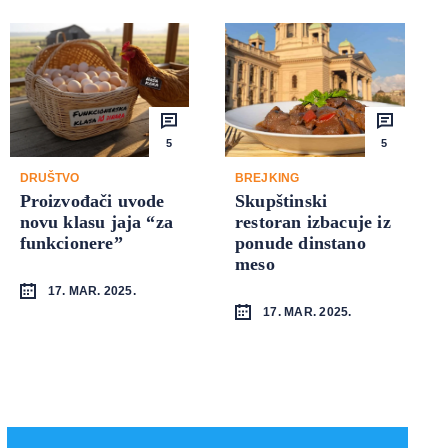
5
5
DRUŠTVO
BREJKING
Proizvođači uvode
Skupštinski
novu klasu jaja “za
restoran izbacuje iz
funkcionere”
ponude dinstano
meso
17. MAR. 2025.
17. MAR. 2025.