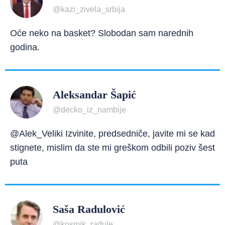
@kazi_zivela_srbija
Oće neko na basket? Slobodan sam narednih
godina.
Aleksandar Šapić
@decko_iz_nambije
@Alek_Veliki Izvinite, predsedniče, javite mi se kad
stignete, mislim da ste mi greškom odbili poziv šest
puta
Saša Radulović
@kosmik_radule