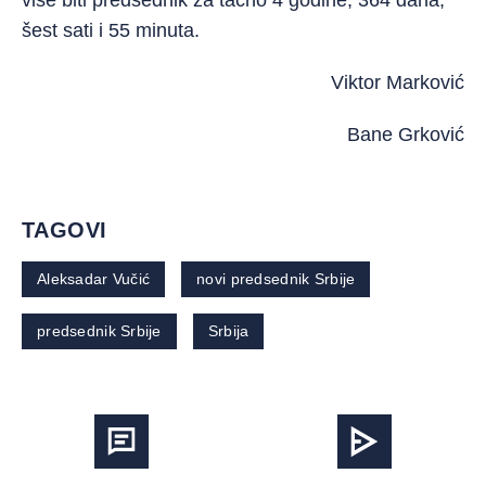
više biti predsednik za tačno 4 godine, 364 dana,
šest sati i 55 minuta.
Viktor Marković
Bane Grković
TAGOVI
Aleksadar Vučić
novi predsednik Srbije
predsednik Srbije
Srbija