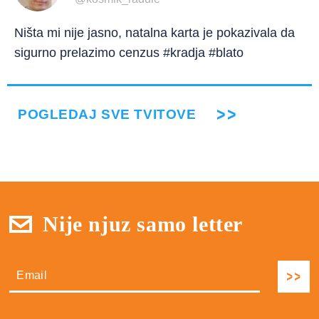
Ništa mi nije jasno, natalna karta je pokazivala da
sigurno prelazimo cenzus #kradja #blato
POGLEDAJ SVE TVITOVE
Nije njuz samo letter