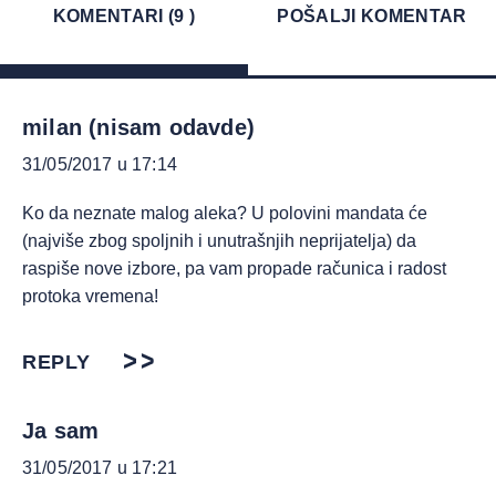
KOMENTARI (9 )
POŠALJI KOMENTAR
milan (nisam odavde)
31/05/2017 u 17:14
Ko da neznate malog aleka? U polovini mandata će
(najviše zbog spoljnih i unutrašnjih neprijatelja) da
raspiše nove izbore, pa vam propade računica i radost
protoka vremena!
REPLY
Ja sam
31/05/2017 u 17:21