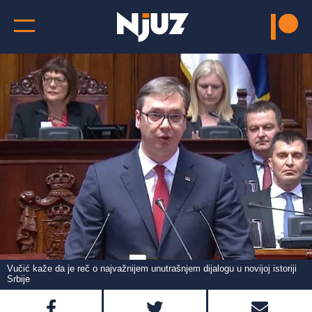
Vučić kaže da je reč o najvažnijem unutrašnjem dijalogu u novijoj istoriji
Srbije