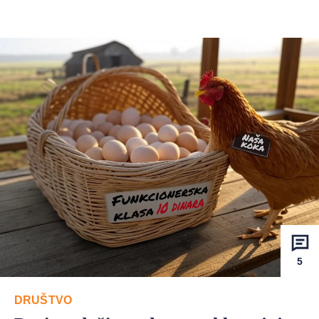
5
DRUŠTVO