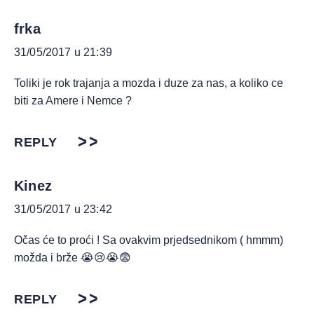
frka
31/05/2017 u 21:39
Toliki je rok trajanja a mozda i duze za nas, a koliko ce
biti za Amere i Nemce ?
REPLY
Kinez
31/05/2017 u 23:42
Očas će to proći ! Sa ovakvim prjedsednikom ( hmmm)
možda i brže 😭😢😭😨
REPLY