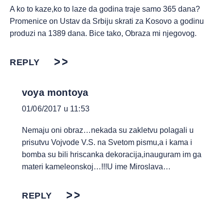
A ko to kaze,ko to laze da godina traje samo 365 dana?
Promenice on Ustav da Srbiju skrati za Kosovo a godinu
produzi na 1389 dana. Bice tako, Obraza mi njegovog.
REPLY
voya montoya
01/06/2017 u 11:53
Nemaju oni obraz…nekada su zakletvu polagali u
prisutvu Vojvode V.S. na Svetom pismu,a i kama i
bomba su bili hriscanka dekoracija,inauguram im ga
materi kameleonskoj…!!!U ime Miroslava…
REPLY