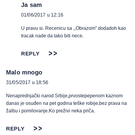
Ja sam
01/06/2017 u 12:16
U pravu si. Recenicu sa ,,Obrazom” dodadoh kao
tracak nade da tako biti nece.
REPLY
Malo mnogo
31/05/2017 u 18:56
Nenaprednjački narod Srbije,prvostepepenom kaznom
danas je osuđen na pet godina teške robije,bez prava na
žalbu i pomilovanje.Ko preživi neka priča.
REPLY