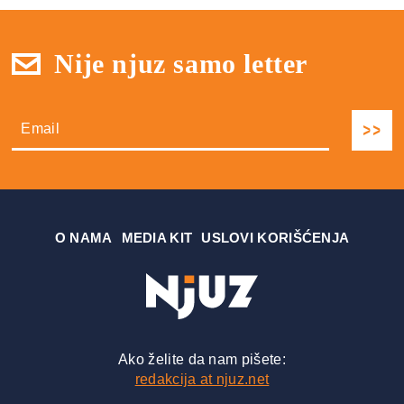
Nije njuz samo letter
О NAMA
MEDIA KIT
USLOVI KORIŠĆENJA
Ako želite da nam pišete:
redakcija at njuz.net