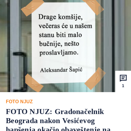
1
FOTO NJUZ
FOTO NJUZ: Gradonačelnik
Beograda nakon Vesićevog
hapšenja okačio obaveštenje na