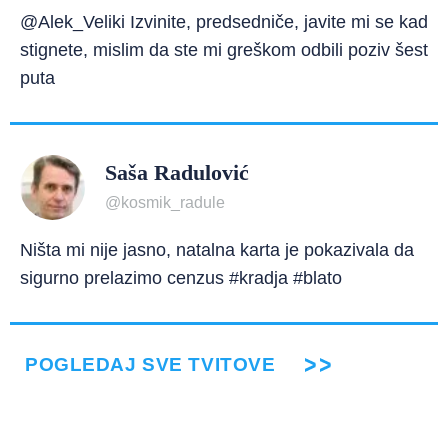
@Alek_Veliki Izvinite, predsedniče, javite mi se kad
stignete, mislim da ste mi greškom odbili poziv šest
puta
Saša Radulović
@kosmik_radule
Ništa mi nije jasno, natalna karta je pokazivala da
sigurno prelazimo cenzus #kradja #blato
POGLEDAJ SVE TVITOVE