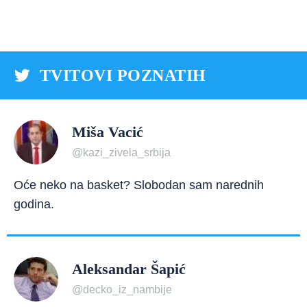
TVITOVI POZNATIH
Miša Vacić
@kazi_zivela_srbija
Oće neko na basket? Slobodan sam narednih
godina.
Aleksandar Šapić
@decko_iz_nambije