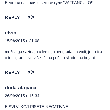
Београд на води и његове куле:”VAFFANCULO!”
REPLY
elvin
15/08/2015 u 21:08
možda ga sazidaju u temelju beograda na vodi, jer priča
o tom gradu sve više liči na priču o skadru na bojani
REPLY
duda alapaca
26/09/2015 u 15:34
E SVI VI KOJI PISETE NEGATIVNE