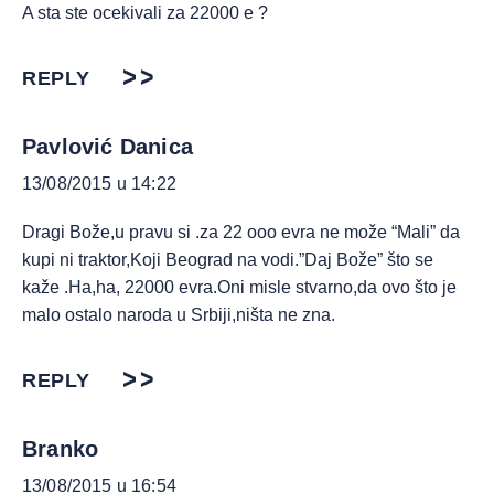
A sta ste ocekivali za 22000 e ?
REPLY
Pavlović Danica
13/08/2015 u 14:22
Dragi Bože,u pravu si .za 22 ooo evra ne može “Mali” da
kupi ni traktor,Koji Beograd na vodi.”Daj Bože” što se
kaže .Ha,ha, 22000 evra.Oni misle stvarno,da ovo što je
malo ostalo naroda u Srbiji,ništa ne zna.
REPLY
Branko
13/08/2015 u 16:54