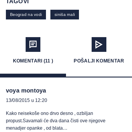
TAGOVI
Beograd na vodi
siniša mali
KOMENTARI (11 )
POŠALJI KOMENTAR
voya montoya
13/08/2015 u 12:20
Kako neisekoše ono drvo desno , ozbiljan
propust.Savamali će dva dana čisti ove njegove
menadjer opanke , od blata…