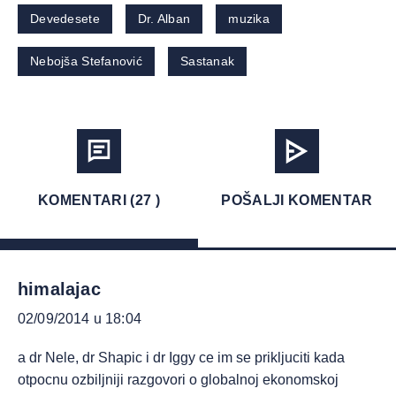
Devedesete
Dr. Alban
muzika
Nebojša Stefanović
Sastanak
KOMENTARI (27 )
POŠALJI KOMENTAR
himalajac
02/09/2014 u 18:04
a dr Nele, dr Shapic i dr Iggy ce im se prikljuciti kada
otpocnu ozbiljniji razgovori o globalnoj ekonomskoj