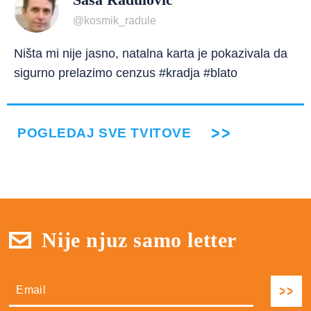
@kosmik_radule
Ništa mi nije jasno, natalna karta je pokazivala da
sigurno prelazimo cenzus #kradja #blato
POGLEDAJ SVE TVITOVE
Nije njuz samo letter