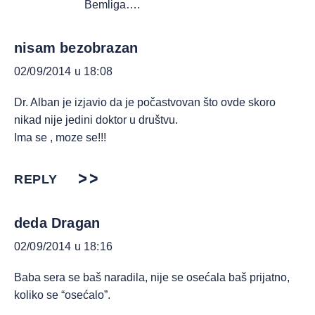
Bemliga….
nisam bezobrazan
02/09/2014 u 18:08
Dr. Alban je izjavio da je počastvovan što ovde skoro
nikad nije jedini doktor u društvu.
Ima se , moze se!!!
REPLY
deda Dragan
02/09/2014 u 18:16
Baba sera se baš naradila, nije se osećala baš prijatno,
koliko se “osećalo”.