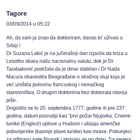
Tagore
03/09/2014 u 05:22
Ah, da sam ja znao da doktoriram, danas bi’ uživao u
Srbiji !
Dr Suzana Lakić je na jučerašnji dan izjavila da kriza u
Lesotho obara našu nacionalnu valutu, dok je Dr
Tarabaković podržala da je dinar stabilan i Dr Nada
Macura obavestila Beograđane o strašnoj oluji koja je
već uništila polovinu francuskog i nemačkog
stanovništva. O drugim doktorima bez doktorata istorija
piše.
Dogodilo se to 20. septembra 1777. godine ili pre 237
godina, datum poznatiji kao ”prvi požar Njujorka. Crvene
tunike (Englezi) uplove u Hudson i ubijaju američke
pobunjenike (kasnije plave tunike) kao mrave. Pobunjeci
za odbranu pale Njujork i skrivaju se po dimu. Sa severa