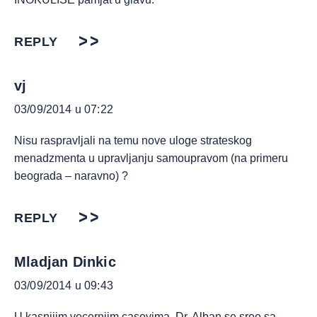
REPLY
vj
03/09/2014 u 07:22
Nisu raspravljali na temu nove uloge strateskog
menadzmenta u upravljanju samoupravom (na primeru
beograda – naravno) ?
REPLY
Mladjan Dinkic
03/09/2014 u 09:43
U kasnijim vecernjim casovima, Dr. Alban se sreo sa