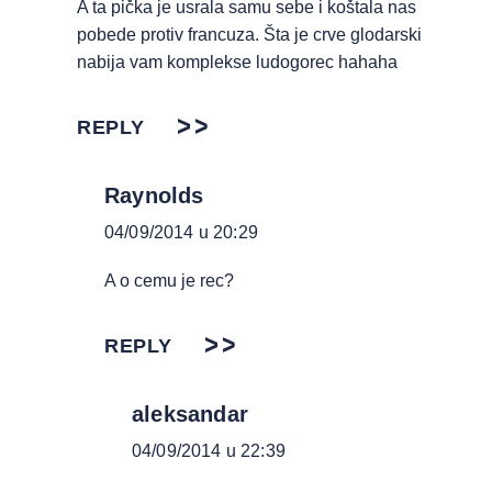
A ta pička je usrala samu sebe i koštala nas
pobede protiv francuza. Šta je crve glodarski
nabija vam komplekse ludogorec hahaha
REPLY
Raynolds
04/09/2014 u 20:29
A o cemu je rec?
REPLY
aleksandar
04/09/2014 u 22:39