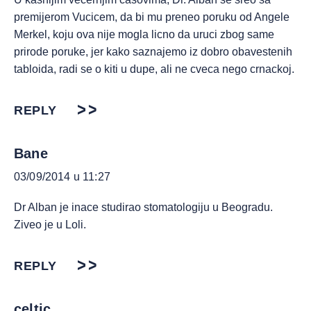
premijerom Vucicem, da bi mu preneo poruku od Angele
Merkel, koju ova nije mogla licno da uruci zbog same
prirode poruke, jer kako saznajemo iz dobro obavestenih
tabloida, radi se o kiti u dupe, ali ne cveca nego crnackoj.
REPLY
Bane
03/09/2014 u 11:27
Dr Alban je inace studirao stomatologiju u Beogradu.
Ziveo je u Loli.
REPLY
celtic