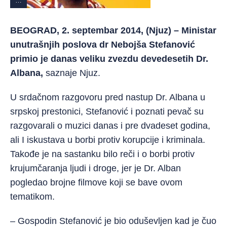
…
BEOGRAD, 2. septembar 2014, (Njuz) – Ministar
unutrašnjih poslova dr Nebojša Stefanović
primio je danas veliku zvezdu devedesetih Dr.
Albana,
saznaje Njuz.
U srdačnom razgovoru pred nastup Dr. Albana u
srpskoj prestonici, Stefanović i poznati pevač su
razgovarali o muzici danas i pre dvadeset godina,
ali I iskustava u borbi protiv korupcije i kriminala.
Takođe je na sastanku bilo reči i o borbi protiv
krujumčaranja ljudi i droge, jer je Dr. Alban
pogledao brojne filmove koji se bave ovom
tematikom.
– Gospodin Stefanović je bio oduševljen kad je čuo