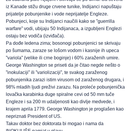
iz Kanade stižu druge crvene tunike, Indijanci napuštaju
prijatelje pobunjenike i vode neprijatelje Engleze.
Pobunjeci, koje su Indijanci naučili kako se ”guerrilla
warfare” vodi, ubijaju 50 Indijanaca, a izgubljeni Englezi
ostaju bez vodiča (izviđača).
Pa dođe ledena zima; bosonogi pobunjenici se skrivaju
po šumama, zaraze se lošom vodom i kasnije ih upeca
”variola” (velike ili crne boginje) i 60% zaraženih umire.
George Washington se priseti da je čitao negde nešto o
”inokulaciji” ili ”variolizaciji”, te svakog zaraženog
pobunjenika zarazi istim virusom od zaraženog drugara, i
98% mladih ljudi preživi zarazu. Na proleće pobunjenička
lovačka karabinka duge spiralne cevi od 50 mm tuče
Engleze i sa 200 m udaljenosti kao divlje medvede, i
krajem aprila 1779. George Washington je proglašen kao
nepriznati President of US.
Takav doktor bez doktorata bi mogao i nama da
INOKULIŠE pamjat u glavu.