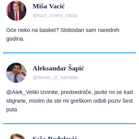
Miša Vacić
@kazi_zivela_srbija
Oće neko na basket? Slobodan sam narednih
godina.
Aleksandar Šapić
@decko_iz_nambije
@Alek_Veliki Izvinite, predsedniče, javite mi se kad
stignete, mislim da ste mi greškom odbili poziv šest
puta
Saša Radulović