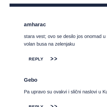
amharac
stara vest; ovo se desilo jos onomad u 
volan busa na zelenjaku
REPLY
Gebo
Pa upravo su ovakvi i slični naslovi u Ku
REPLY