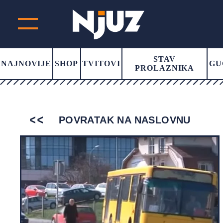
STAV
NAJNOVIJE
SHOP
TVITOVI
GU
PROLAZNIKA
POVRATAK NA NASLOVNU