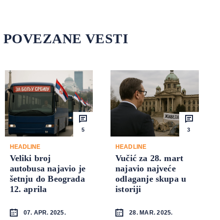
POVEZANE VESTI
5
3
HEADLINE
HEADLINE
Veliki broj
Vučić za 28. mart
autobusa najavio je
najavio najveće
šetnju do Beograda
odlaganje skupa u
12. aprila
istoriji
07. APR. 2025.
28. MAR. 2025.