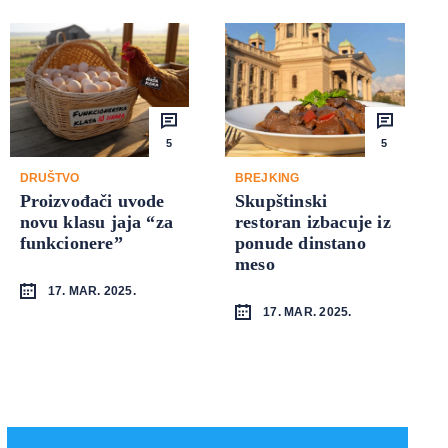
5
5
DRUŠTVO
BREJKING
Proizvođači uvode
Skupštinski
novu klasu jaja “za
restoran izbacuje iz
funkcionere”
ponude dinstano
meso
17. MAR. 2025.
17. MAR. 2025.