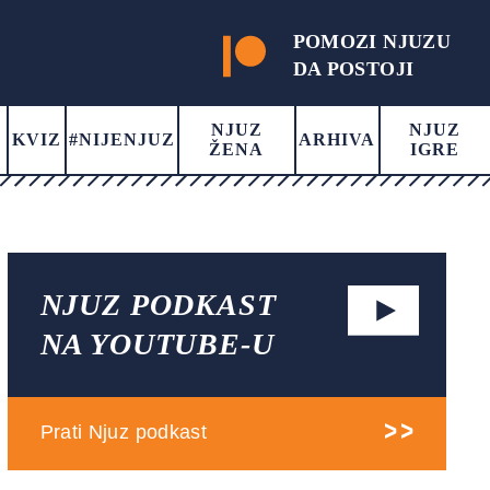
POMOZI NJUZU
DA POSTOJI
NJUZ
NJUZ
KVIZ
#NIJENJUZ
ARHIVA
ŽENA
IGRE
NJUZ PODKAST
NA YOUTUBE-U
Prati Njuz podkast