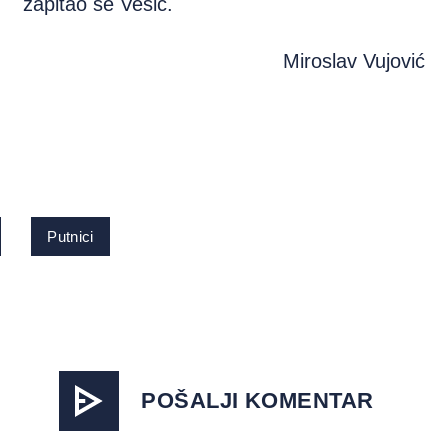
zapitao se Vesić.
Miroslav Vujović
Putnici
POŠALJI KOMENTAR