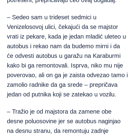
potrešeni, prepričavaju ceo ovaj događaj.
– Sedeo sam u trideset sedmici u
Venizelosovoj ulici, čekajući da se majstor
vrati iz pekare, kada je jedan mladić uleteo u
autobus i rekao nam da budemo mirni i da
će odvesti autobus u garažu na Karaburmi
kako bi ga remontovali. Isprva, niko mu nije
poverovao, ali on ga je zaista odvezao tamo i
zamolio radnike da ga srede – prepričava
jedan od putnika koji se zatekao u vozilu.
– Tražio je od majstora da zamene obe
desne poluosovine jer se autobus naginjao
na desnu stranu, da remontuju zadnje