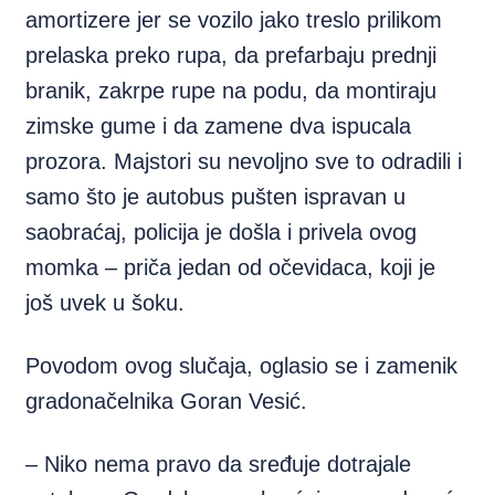
amortizere jer se vozilo jako treslo prilikom
prelaska preko rupa, da prefarbaju prednji
branik, zakrpe rupe na podu, da montiraju
zimske gume i da zamene dva ispucala
prozora. Majstori su nevoljno sve to odradili i
samo što je autobus pušten ispravan u
saobraćaj, policija je došla i privela ovog
momka – priča jedan od očevidaca, koji je
još uvek u šoku.
Povodom ovog slučaja, oglasio se i zamenik
gradonačelnika Goran Vesić.
– Niko nema pravo da sređuje dotrajale