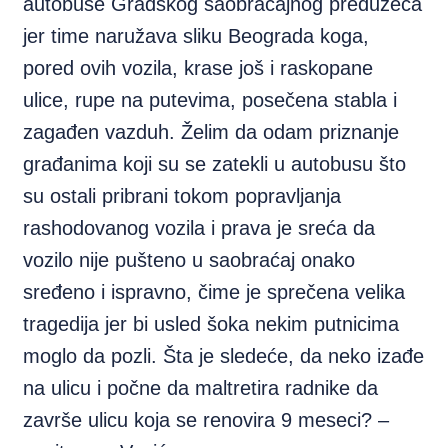
autobuse Gradskog saobraćajnog preduzeća
jer time naružava sliku Beograda koga,
pored ovih vozila, krase još i raskopane
ulice, rupe na putevima, posečena stabla i
zagađen vazduh. Želim da odam priznanje
građanima koji su se zatekli u autobusu što
su ostali pribrani tokom popravljanja
rashodovanog vozila i prava je sreća da
vozilo nije pušteno u saobraćaj onako
sređeno i ispravno, čime je sprečena velika
tragedija jer bi usled šoka nekim putnicima
moglo da pozli. Šta je sledeće, da neko izađe
na ulicu i počne da maltretira radnike da
završe ulicu koja se renovira 9 meseci? –