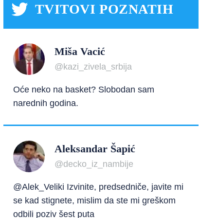
TVITOVI POZNATIH
Miša Vacić
@kazi_zivela_srbija
Oće neko na basket? Slobodan sam
narednih godina.
Aleksandar Šapić
@decko_iz_nambije
@Alek_Veliki Izvinite, predsedniče, javite mi
se kad stignete, mislim da ste mi greškom
odbili poziv šest puta