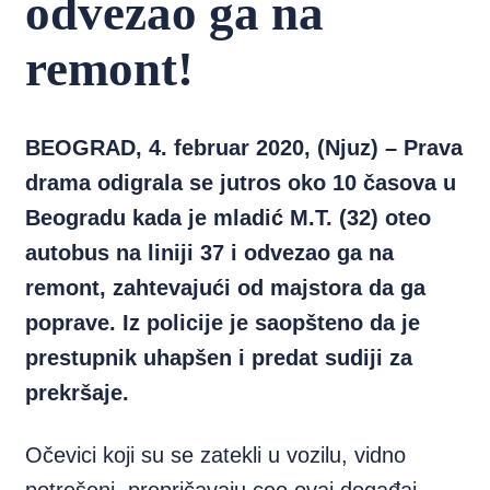
odvezao ga na
remont!
BEOGRAD, 4. februar 2020, (Njuz) – Prava
drama odigrala se jutros oko 10 časova u
Beogradu kada je mladić M.T. (32) oteo
autobus na liniji 37 i odvezao ga na
remont, zahtevajući od majstora da ga
poprave. Iz policije je saopšteno da je
prestupnik uhapšen i predat sudiji za
prekršaje.
Očevici koji su se zatekli u vozilu, vidno