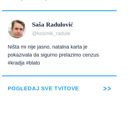
Saša Radulović
@kosmik_radule
Ništa mi nije jasno, natalna karta je
pokazivala da sigurno prelazimo cenzus
#kradja #blato
POGLEDAJ SVE TVITOVE