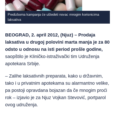
Predizborna kampanja će uštedeti novac mnogim korisnicima
laksativa
BEOGRAD, 2. april 2012, (Njuz) – Prodaja
laksativa u drugoj polovini marta manja je za 80
odsto u odnosu na isti period prošle godine,
saopštilo je Kliničko-istraživački tim Udruženja
apotekara Srbije.
– Zalihe laksativnih preparata, kako u državnim,
tako i u privatnim apotekama su alarmantno velike,
pa postoji opravdana bojazan da če mnogim proći
rok – izjavio je za Njuz Vojkan Stevović, portparol
ovog udruženja.