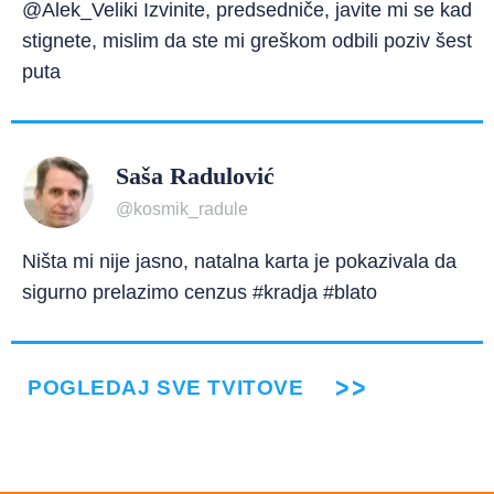
@Alek_Veliki Izvinite, predsedniče, javite mi se kad
stignete, mislim da ste mi greškom odbili poziv šest
puta
Saša Radulović
@kosmik_radule
Ništa mi nije jasno, natalna karta je pokazivala da
sigurno prelazimo cenzus #kradja #blato
POGLEDAJ SVE TVITOVE