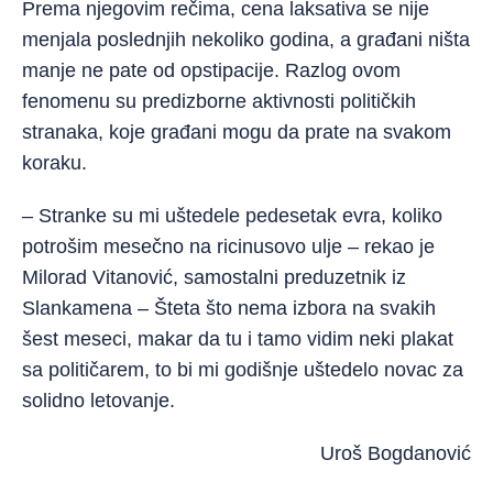
Prema njegovim rečima, cena laksativa se nije
menjala poslednjih nekoliko godina, a građani ništa
manje ne pate od opstipacije. Razlog ovom
fenomenu su predizborne aktivnosti političkih
stranaka, koje građani mogu da prate na svakom
koraku.
– Stranke su mi uštedele pedesetak evra, koliko
potrošim mesečno na ricinusovo ulje – rekao je
Milorad Vitanović, samostalni preduzetnik iz
Slankamena – Šteta što nema izbora na svakih
šest meseci, makar da tu i tamo vidim neki plakat
sa političarem, to bi mi godišnje uštedelo novac za
solidno letovanje.
Uroš Bogdanović