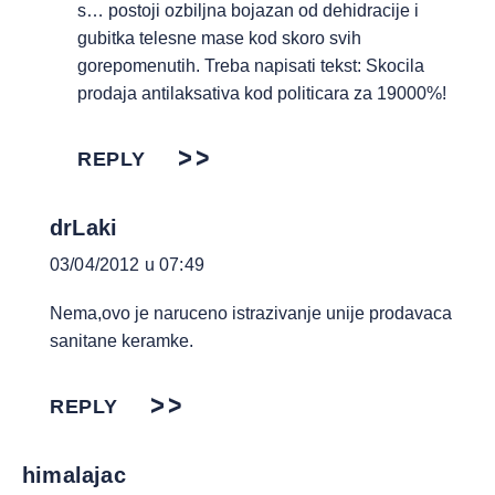
s… postoji ozbiljna bojazan od dehidracije i
gubitka telesne mase kod skoro svih
gorepomenutih. Treba napisati tekst: Skocila
prodaja antilaksativa kod politicara za 19000%!
REPLY
drLaki
03/04/2012 u 07:49
Nema,ovo je naruceno istrazivanje unije prodavaca
sanitane keramke.
REPLY
himalajac