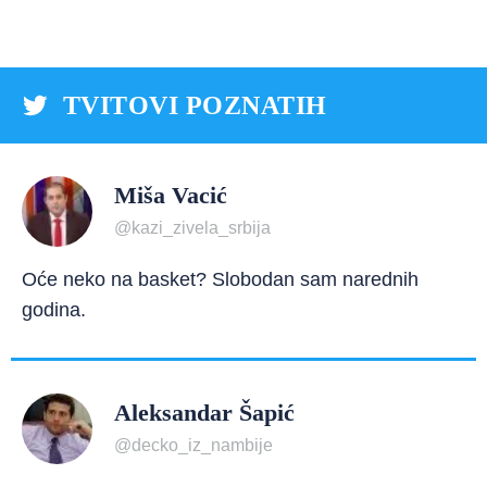
TVITOVI POZNATIH
Miša Vacić
@kazi_zivela_srbija
Oće neko na basket? Slobodan sam narednih
godina.
Aleksandar Šapić
@decko_iz_nambije