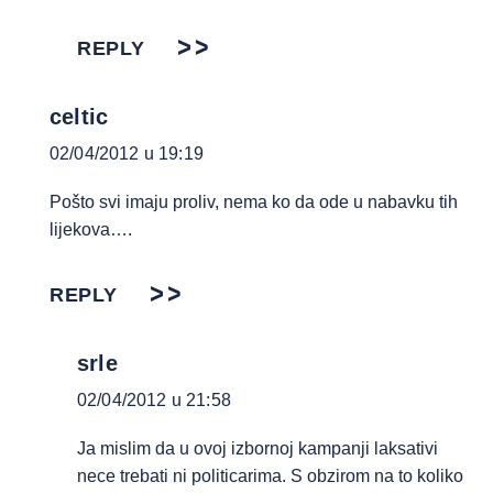
REPLY
celtic
02/04/2012 u 19:19
Pošto svi imaju proliv, nema ko da ode u nabavku tih
lijekova….
REPLY
srle
02/04/2012 u 21:58
Ja mislim da u ovoj izbornoj kampanji laksativi
nece trebati ni politicarima. S obzirom na to koliko