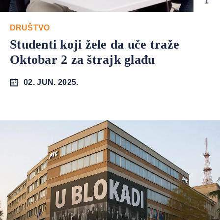
1
DRUŠTVO
Studenti koji žele da uče traže
Oktobar 2 za štrajk glađu
02. JUN. 2025.