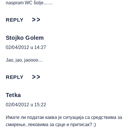
naspram WC šolje……
REPLY
Stojko Golem
02/04/2012 u 14:27
Jao, jao, jaoooo…
REPLY
Tetka
02/04/2012 u 15:22
Имате ли податак каква је ситуација са средствима за
смирење, лековима за срце и притисак? ;)