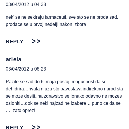
03/04/2012 u 04:38
nek’ se ne sekiraju farmaceuti. sve sto se ne proda sad,
prodace se u prvoj nedelji nakon izbora
REPLY
ariela
03/04/2012 u 08:23
Pazite se sad do 6. maja postoji mogucnost da se
dehidrira…hvala njuzu sto bavestava indirektno narod sta
se moze desiti..na zdravstvo se ionako odavno ne mozes
osloniti…dok se neki najzad ne izabere… puno ce da se
…. zato oprez!
REPLY