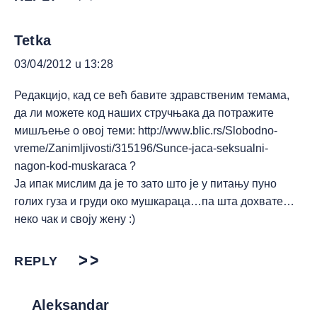
Tetka
03/04/2012 u 13:28
Редакцијо, кад се већ бавите здравственим темама,
да ли можете код наших стручњака да потражите
мишљење о овој теми:
http://www.blic.rs/Slobodno-
vreme/Zanimljivosti/315196/Sunce-jaca-seksualni-
nagon-kod-muskaraca
?
Ја ипак мислим да је то зато што је у питању пуно
голих гуза и груди око мушкараца…па шта дохвате…
неко чак и своју жену :)
REPLY
Aleksandar