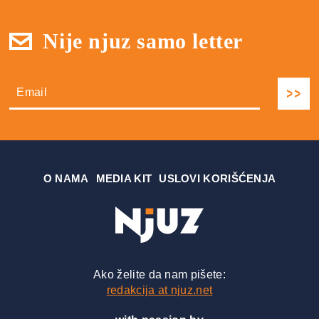
Nije njuz samo letter
О NAMA
MEDIA KIT
USLOVI KORIŠĆENJA
Ako želite da nam pišete:
redakcija at njuz.net