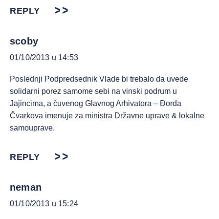
REPLY
scoby
01/10/2013 u 14:53
Poslednji Podpredsednik Vlade bi trebalo da uvede
solidarni porez samome sebi na vinski podrum u
Jajincima, a čuvenog Glavnog Arhivatora – Đorđa
Čvarkova imenuje za ministra Državne uprave & lokalne
samouprave.
REPLY
neman
01/10/2013 u 15:24