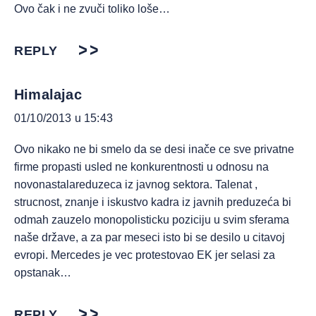
Ovo čak i ne zvuči toliko loše…
REPLY
Himalajac
01/10/2013 u 15:43
Ovo nikako ne bi smelo da se desi inače ce sve privatne
firme propasti usled ne konkurentnosti u odnosu na
novonastalareduzeca iz javnog sektora. Talenat ,
strucnost, znanje i iskustvo kadra iz javnih preduzeća bi
odmah zauzelo monopolisticku poziciju u svim sferama
naše države, a za par meseci isto bi se desilo u citavoj
evropi. Mercedes je vec protestovao EK jer selasi za
opstanak…
REPLY