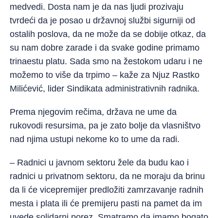
medvedi. Dosta nam je da nas ljudi prozivaju
tvrdeći da je posao u državnoj službi sigurniji od
ostalih poslova, da ne može da se dobije otkaz, da
su nam dobre zarade i da svake godine primamo
trinaestu platu. Sada smo na žestokom udaru i ne
možemo to više da trpimo – kaže za Njuz Rastko
Milićević, lider Sindikata administrativnih radnika.
Prema njegovim rečima, država ne ume da
rukovodi resursima, pa je zato bolje da vlasništvo
nad njima ustupi nekome ko to ume da radi.
– Radnici u javnom sektoru žele da budu kao i
radnici u privatnom sektoru, da ne moraju da brinu
da li će vicepremijer predložiti zamrzavanje radnih
mesta i plata ili će premijeru pasti na pamet da im
uvede solidarni porez. Smatramo da imamo bogato