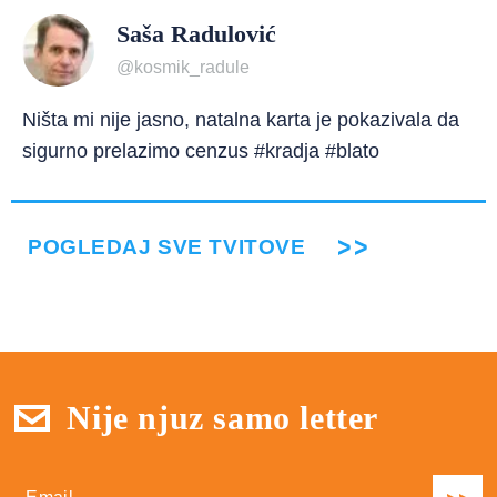
Saša Radulović
@kosmik_radule
Ništa mi nije jasno, natalna karta je pokazivala da
sigurno prelazimo cenzus #kradja #blato
POGLEDAJ SVE TVITOVE
Nije njuz samo letter