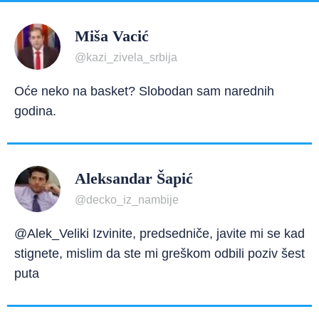
Miša Vacić
@kazi_zivela_srbija
Oće neko na basket? Slobodan sam narednih
godina.
Aleksandar Šapić
@decko_iz_nambije
@Alek_Veliki Izvinite, predsedniče, javite mi se kad
stignete, mislim da ste mi greškom odbili poziv šest
puta