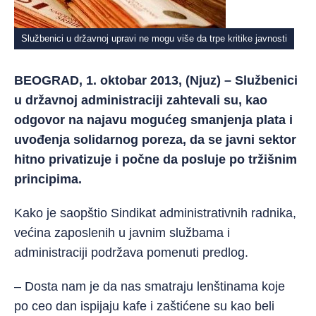
Službenici u državnoj upravi ne mogu više da trpe kritike javnosti
BEOGRAD, 1. oktobar 2013, (Njuz) – Službenici
u državnoj administraciji zahtevali su, kao
odgovor na najavu mogućeg smanjenja plata i
uvođenja solidarnog poreza, da se javni sektor
hitno privatizuje i počne da posluje po tržišnim
principima.
Kako je saopštio Sindikat administrativnih radnika,
većina zaposlenih u javnim službama i
administraciji podržava pomenuti predlog.
– Dosta nam je da nas smatraju lenštinama koje
po ceo dan ispijaju kafe i zaštićene su kao beli