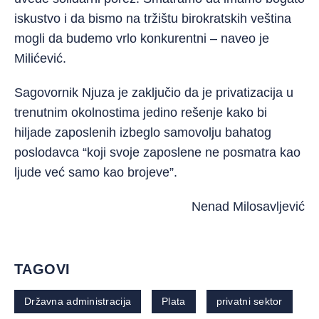
iskustvo i da bismo na tržištu birokratskih veština
mogli da budemo vrlo konkurentni – naveo je
Milićević.
Sagovornik Njuza je zaključio da je privatizacija u
trenutnim okolnostima jedino rešenje kako bi
hiljade zaposlenih izbeglo samovolju bahatog
poslodavca “koji svoje zaposlene ne posmatra kao
ljude već samo kao brojeve”.
Nenad Milosavljević
TAGOVI
Državna administracija
Plata
privatni sektor