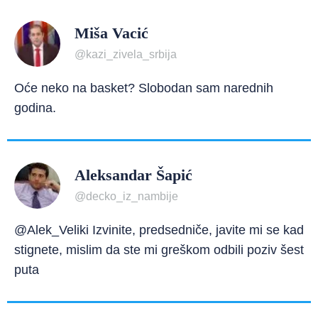
Miša Vacić
@kazi_zivela_srbija
Oće neko na basket? Slobodan sam narednih
godina.
Aleksandar Šapić
@decko_iz_nambije
@Alek_Veliki Izvinite, predsedniče, javite mi se kad
stignete, mislim da ste mi greškom odbili poziv šest
puta