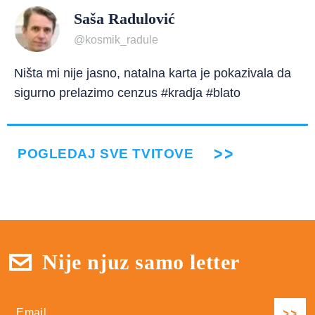
Saša Radulović
@kosmik_radule
Ništa mi nije jasno, natalna karta je pokazivala da
sigurno prelazimo cenzus #kradja #blato
POGLEDAJ SVE TVITOVE
Nije njuz samo letter