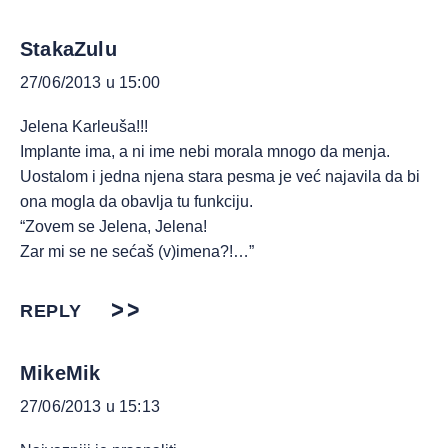
StakaZulu
27/06/2013 u 15:00
Jelena Karleuša!!!
Implante ima, a ni ime nebi morala mnogo da menja.
Uostalom i jedna njena stara pesma je već najavila da bi
ona mogla da obavlja tu funkciju.
“Zovem se Jelena, Jelena!
Zar mi se ne sećaš (v)imena?!…”
REPLY
MikeMik
27/06/2013 u 15:13