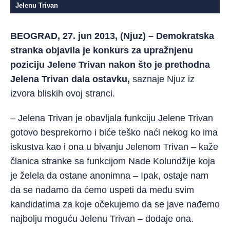
Jelenu Trivan
BEOGRAD, 27. jun 2013, (Njuz) – Demokratska
stranka objavila je konkurs za upražnjenu
poziciju Jelene Trivan nakon što je prethodna
Jelena Trivan dala ostavku,
saznaje Njuz iz
izvora bliskih ovoj stranci.
– Jelena Trivan je obavljala funkciju Jelene Trivan
gotovo besprekorno i biće teško naći nekog ko ima
iskustva kao i ona u bivanju Jelenom Trivan – kaže
članica stranke sa funkcijom Nade Kolundžije koja
je želela da ostane anonimna – Ipak, ostaje nam
da se nadamo da ćemo uspeti da među svim
kandidatima za koje očekujemo da se jave nađemo
najbolju moguću Jelenu Trivan – dodaje ona.