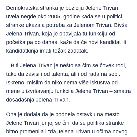
Demokratska stranka je poziciju Jelene Trivan
uvela negde oko 2005. godine kada se u politici
stranke ukazala potreba za Jelenom Trivan. Bivša
Jelena Trivan, koja je obavljala tu funkciju od
početka pa do danas, kaže da će novi kandidat ili
kandidatkinja imati težak zadatak.
– Biti Jelena Trivan je nešto sa čim se čovek rodi,
tako da zavisi i od talenta, ali i od rada na sebi.
Iskreno, mislim da niko nema više iskustva od
mene u izvršavanju funkcija Jelene Trivan – smatra
dosadašnja Jelena Trivan.
Ona je dodala da je podnela ostavku na mesto
Jelene Trivan jer joj se čini da se politika stranke
bitno promenila i “da Jelena Trivan u očima novog