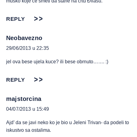
muško koje će smeti da stane na crtu Đilasu.
REPLY
Neobavezno
29/06/2013 u 22:35
jel ova bese ujela kuce? ili bese obrnuto……. :)
REPLY
majstorcina
04/07/2013 u 15:49
Ajd’ da se javi neko ko je bio u Jeleni Trivan- da podeli to
iskustvo sa ostalima.