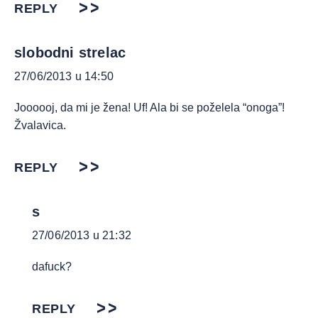
REPLY
slobodni strelac
27/06/2013 u 14:50
Joooooj, da mi je žena! Uf! Ala bi se poželela “onoga”!
Žvalavica.
REPLY
s
27/06/2013 u 21:32
dafuck?
REPLY