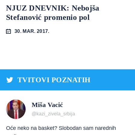
NJUZ DNEVNIK: Nebojša
Stefanović promenio pol
30. MAR. 2017.
TVITOVI POZNATIH
Miša Vacić
@kazi_zivela_srbija
Oće neko na basket? Slobodan sam narednih