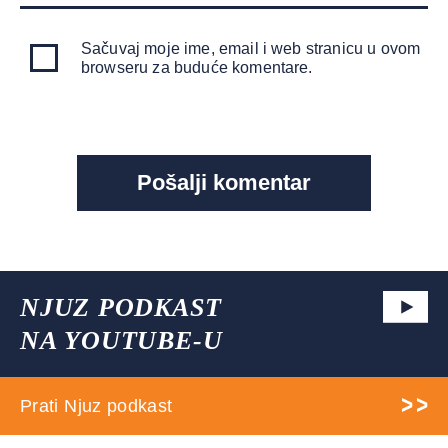
Sačuvaj moje ime, email i web stranicu u ovom
browseru za buduće komentare.
NJUZ PODKAST
NA YOUTUBE-U
Prati Njuz podkast