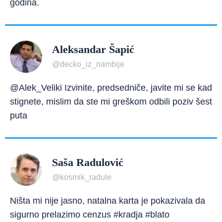
godina.
Aleksandar Šapić
@decko_iz_nambije
@Alek_Veliki Izvinite, predsedniče, javite mi se kad
stignete, mislim da ste mi greškom odbili poziv šest
puta
Saša Radulović
@kosmik_radule
Ništa mi nije jasno, natalna karta je pokazivala da
sigurno prelazimo cenzus #kradja #blato