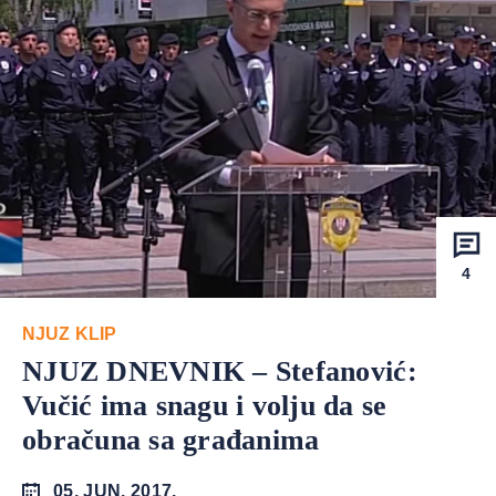
4
NJUZ KLIP
NJUZ DNEVNIK – Stefanović:
Vučić ima snagu i volju da se
obračuna sa građanima
05. JUN. 2017.