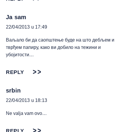
Ja sam
22/04/2013 u 17:49
Ваљало би да саопштење буде на што дебљем и
тврђем папиру, како ви добило на тежини и
убојитости…
REPLY
srbin
22/04/2013 u 18:13
Ne valja vam ovo…
REPLY