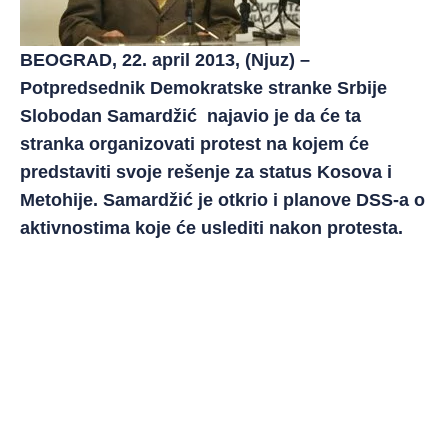
BEOGRAD, 22. april 2013, (Njuz) –
Potpredsednik Demokratske stranke Srbije
Slobodan Samardžić najavio je da će ta
stranka organizovati protest na kojem će
predstaviti svoje rešenje za status Kosova i
Metohije. Samardžić je otkrio i planove DSS-a o
aktivnostima koje će uslediti nakon protesta.