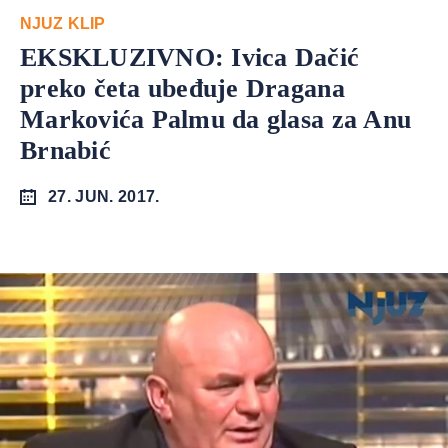
NJUZ KLIP
EKSKLUZIVNO: Ivica Dačić
preko četa ubeđuje Dragana
Markovića Palmu da glasa za Anu
Brnabić
27. JUN. 2017.