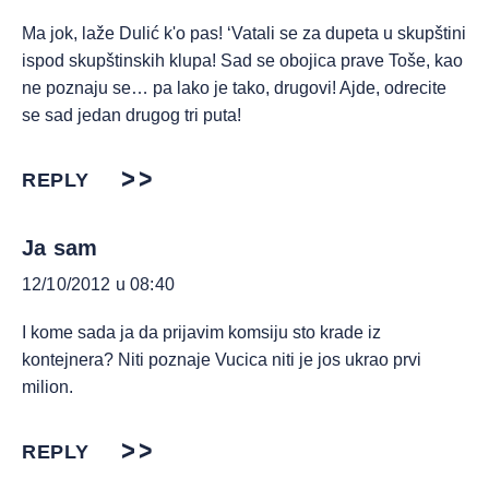
Ma jok, laže Dulić k'o pas! ‘Vatali se za dupeta u skupštini
ispod skupštinskih klupa! Sad se obojica prave Toše, kao
ne poznaju se… pa lako je tako, drugovi! Ajde, odrecite
se sad jedan drugog tri puta!
REPLY
Ja sam
12/10/2012 u 08:40
I kome sada ja da prijavim komsiju sto krade iz
kontejnera? Niti poznaje Vucica niti je jos ukrao prvi
milion.
REPLY