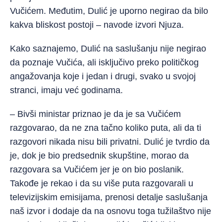
Vučićem. Međutim, Dulić je uporno negirao da bilo
kakva bliskost postoji – navode izvori Njuza.
Kako saznajemo, Dulić na saslušanju nije negirao
da poznaje Vučića, ali isključivo preko političkog
angažovanja koje i jedan i drugi, svako u svojoj
stranci, imaju već godinama.
– Bivši ministar priznao je da je sa Vučićem
razgovarao, da ne zna tačno koliko puta, ali da ti
razgovori nikada nisu bili privatni. Dulić je tvrdio da
je, dok je bio predsednik skupštine, morao da
razgovara sa Vučićem jer je on bio poslanik.
Takođe je rekao i da su više puta razgovarali u
televizijskim emisijama, prenosi detalje saslušanja
naš izvor i dodaje da na osnovu toga tužilaštvo nije