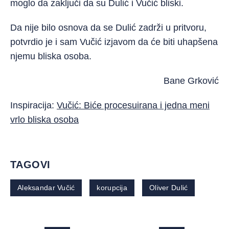
moglo da zaključi da su Dulić i Vučić bliski.
Da nije bilo osnova da se Dulić zadrži u pritvoru,
potvrdio je i sam Vučić izjavom da će biti uhapšena
njemu bliska osoba.
Bane Grković
Inspiracija:
Vučić: Biće procesuirana i jedna meni
vrlo bliska osoba
TAGOVI
Aleksandar Vučić
korupcija
Oliver Dulić