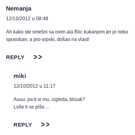
Nemanja
12/10/2012 u 08:48
Ah kako ste smešni sa ovim ala Blic kukanjem jer je neko
sposoban, a pro-srpski, došao na vlast!
REPLY
miki
12/10/2012 u 11:17
Auuu, pa ti si mu, izgleda, blizak?
Loše ti se piše…
REPLY