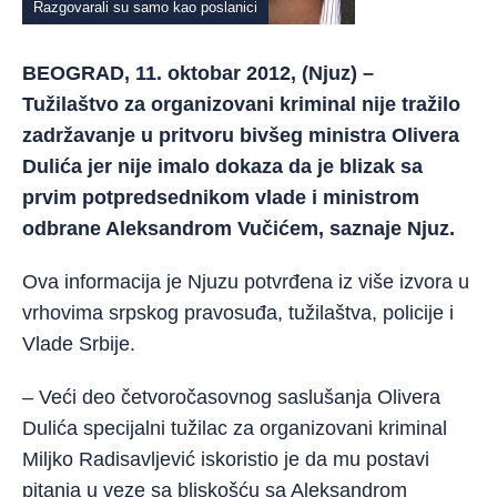
Razgovarali su samo kao poslanici
BEOGRAD, 11. oktobar 2012, (Njuz) –
Tužilaštvo za organizovani kriminal nije tražilo
zadržavanje u pritvoru bivšeg ministra Olivera
Dulića jer nije imalo dokaza da je blizak sa
prvim potpredsednikom vlade i ministrom
odbrane Aleksandrom Vučićem, saznaje Njuz.
Ova informacija je Njuzu potvrđena iz više izvora u
vrhovima srpskog pravosuđa, tužilaštva, policije i
Vlade Srbije.
– Veći deo četvoročasovnog saslušanja Olivera
Dulića specijalni tužilac za organizovani kriminal
Miljko Radisavljević iskoristio je da mu postavi
pitanja u veze sa bliskošću sa Aleksandrom