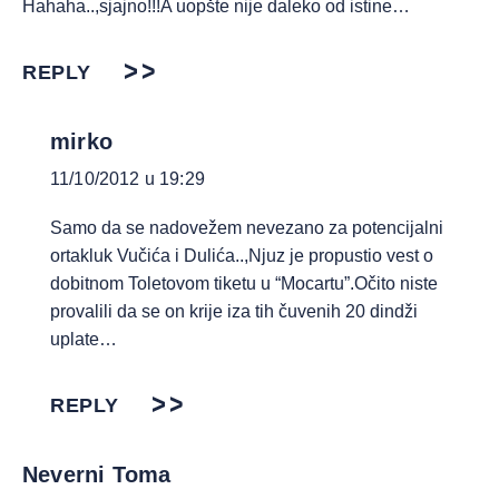
Hahaha..,sjajno!!!A uopšte nije daleko od istine…
REPLY
mirko
11/10/2012 u 19:29
Samo da se nadovežem nevezano za potencijalni
ortakluk Vučića i Dulića..,Njuz je propustio vest o
dobitnom Toletovom tiketu u “Mocartu”.Očito niste
provalili da se on krije iza tih čuvenih 20 dindži
uplate…
REPLY
Neverni Toma