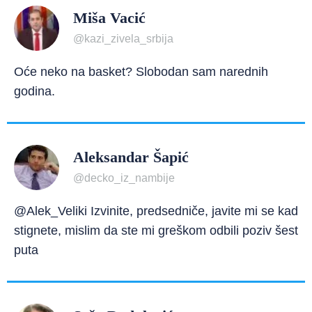
Miša Vacić
@kazi_zivela_srbija
Oće neko na basket? Slobodan sam narednih
godina.
Aleksandar Šapić
@decko_iz_nambije
@Alek_Veliki Izvinite, predsedniče, javite mi se kad
stignete, mislim da ste mi greškom odbili poziv šest
puta