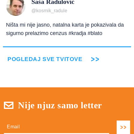
Saša Radulović
@kosmik_radule
Ništa mi nije jasno, natalna karta je pokazivala da
sigurno prelazimo cenzus #kradja #blato
POGLEDAJ SVE TVITOVE
Nije njuz samo letter