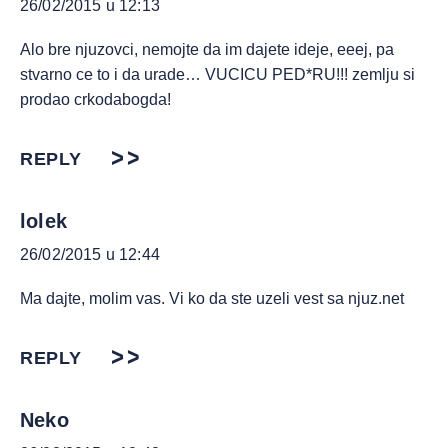
26/02/2015 u 12:13
Alo bre njuzovci, nemojte da im dajete ideje, eeej, pa
stvarno ce to i da urade… VUCICU PED*RU!!! zemlju si
prodao crkodabogda!
REPLY
lolek
26/02/2015 u 12:44
Ma dajte, molim vas. Vi ko da ste uzeli vest sa njuz.net
REPLY
Neko