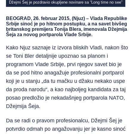
Džejmi Šej je pozdravio okupljene novinare sa “Long time no see”
BEOGRAD, 26. februar 2015, (Njuz) – Vlada Republike
Srbije sinoć je po hitnom postupku, a na savet bivšeg
britanskog premijera Tonija Blera, imenovala Džejmija
Šeja za novog portparola Vlade Srbije.
Kako Njuz saznaje iz izvora bliskih Vladi, nakon što
se Toni Bler detaljnije upoznao sa planom i
programom Vlade Srbije, prvi njegov savet bio je
da se pod hitno anagažuje profesionalni portparol
koji je u stanju „da tu mačku u džaku nekako uspe
da proda narodu“, a kao najboljeg kandidata za taj
posao predložio je nekadašnjeg portparola NATO,
Džejmija Šeja.
Da se radi o pravom profesionalcu, Džejmi Šej je
potvrdio odmah po angažovanju jer je kasno sinoć