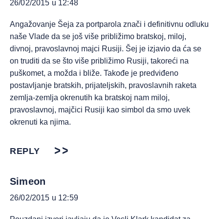
26/02/2015 u 12:48
Angažovanje Šeja za portparola znači i definitivnu odluku
naše Vlade da se još više približimo bratskoj, miloj,
divnoj, pravoslavnoj majci Rusiji. Šej je izjavio da ća se
on truditi da se što više približimo Rusiji, takoreći na
puškomet, a možda i bliže. Takođe je predviđeno
postavljanje bratskih, prijateljskih, pravoslavnih raketa
zemlja-zemlja okrenutih ka bratskoj nam miloj,
pravoslavnoj, majčici Rusiji kao simbol da smo uvek
okrenuti ka njima.
REPLY
Simeon
26/02/2015 u 12:59