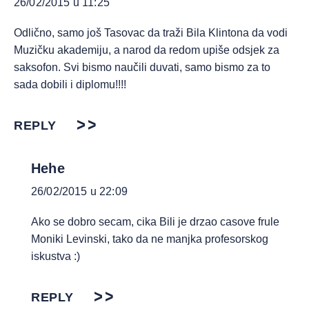
26/02/2015 u 11:25
Odlično, samo još Tasovac da traži Bila Klintona da vodi
Muzičku akademiju, a narod da redom upiše odsjek za
saksofon. Svi bismo naučili duvati, samo bismo za to
sada dobili i diplomu!!!!
REPLY
Hehe
26/02/2015 u 22:09
Ako se dobro secam, cika Bili je drzao casove frule
Moniki Levinski, tako da ne manjka profesorskog
iskustva :)
REPLY