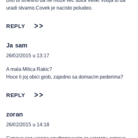
Bilo bi smesno da ne moze vec sutra Veliki Vodja to da
uradi stvarno.Covek je nacisto poludeo.
REPLY
Ja sam
26/02/2015 u 13:17
A mala Milica Rakic?
Hoce li joj obici grob, zajedno sa domacim pederima?
REPLY
zoran
26/02/2015 u 14:18