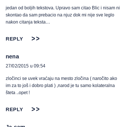
jedan od boljih tekstova. Upravo sam citao Blic i nisam ni
skontao da sam prebacio na njuz dok mi nije sve leglo
nakon citanja teksta…
REPLY
nena
27/02/2015 u 09:54
zločinci se uvek vraćaju na mesto zločina ( naročito ako
im za to još i dobro plati ) ,narod je tu samo kolateralna
šteta ..opet !
REPLY