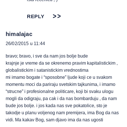
REPLY
himalajac
26/02/2015 u 11:44
bravo; bravo, i sve da nam jos bolje bude
krajnje je vreme da se okrenemo pravim kapitalistickim ,
globalistickim i satanistickim vrednostima
mi imamo bogate i “sposobne” ljude koji ce u svakom
momentu moci da pariraju svetskim tajkunima, i imamo
“strucne” i profesionalne politicare, koji bi svaku ulogu
mogli da odigraju, pa cak i da nas bombarduju , da nam
bude jos bolje. i jos kada nas sve pokatolice, sto je
takodje u planu voljenog nam premijera, ima Bog da nas
vidi. Ma kakav Bog, sam djavo ima da nas ugosti