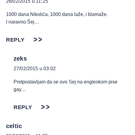
26/02/2015 u 11:25
1000 dana Nikolića, 1000 dana laže, i blamaže.
I naravno Šej…
REPLY
zeks
27/02/2015 u 03:02
Pretpostavljam da se ovo Sej na engleskom pise
gay…
REPLY
celtic