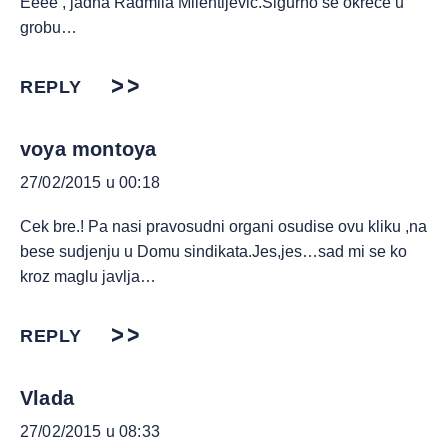
Eeee , jadna Radmila Milentijevic.Sigurno se okrece u
grobu…
REPLY
voya montoya
27/02/2015 u 00:18
Cek bre.! Pa nasi pravosudni organi osudise ovu kliku ,na
bese sudjenju u Domu sindikata.Jes,jes…sad mi se ko
kroz maglu javlja…
REPLY
Vlada
27/02/2015 u 08:33