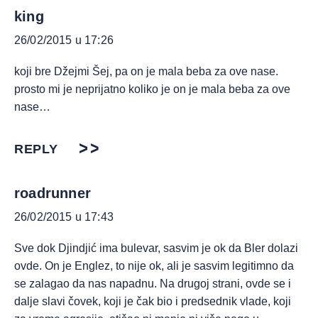
king
26/02/2015 u 17:26
koji bre Džejmi Šej, pa on je mala beba za ove nase.
prosto mi je neprijatno koliko je on je mala beba za ove
nase…
REPLY
roadrunner
26/02/2015 u 17:43
Sve dok Djindjić ima bulevar, sasvim je ok da Bler dolazi
ovde. On je Englez, to nije ok, ali je sasvim legitimno da
se zalagao da nas napadnu. Na drugoj strani, ovde se i
dalje slavi čovek, koji je čak bio i predsednik vlade, koji