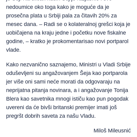
nedoumice oko toga kako je moguće da je
prosečna plata u Srbiji pala za čitavih 20% za
mesec dana. – Radi se o kolateralnoj grešci koja je
uobičajena na kraju jedne i početku nove fiskalne
godine, – kratko je prokomentarisao novi portparol
vlade.
Kako nezvanično saznajemo, Ministri u Vladi Srbije
oduševljeni su angažovanjem Šeja kao portparola
jer više oni sami neće morati da odgovaraju na
neprijatna pitanja novinara, a i angažovanje Tonija
Blera kao savetnika mnogi ističu kao pun pogodak
uvereni da će bivši britanski premijer imati još
pregršt dobrih saveta za našu Vladu.
Miloš Mileusnić