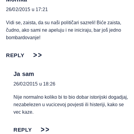
26/02/2015 u 17:21
Vidi se, zaista, da su naši političari sazreli! Biće zaista,
čudno, ako sami ne apeluju i ne iniciraju, bar još jedno
bombardovanje!
REPLY
Ja sam
26/02/2015 u 18:26
Nije normalno koliko bi to bio dobar istorijski dogadjaj,
nezabelezen u vucicevoj povjesti ili histeriji, kako se
vec kaze.
REPLY