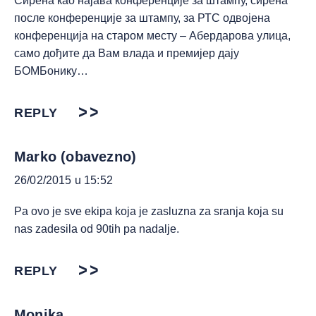
Сирена као најава конференције за штампу, сирена
после конференције за штампу, за РТС одвојена
конференција на старом месту – Абердарова улица,
само дођите да Вам влада и премијер дају
БОМБонику…
REPLY
Marko (obavezno)
26/02/2015 u 15:52
Pa ovo je sve ekipa koja je zasluzna za sranja koja su
nas zadesila od 90tih pa nadalje.
REPLY
Monika