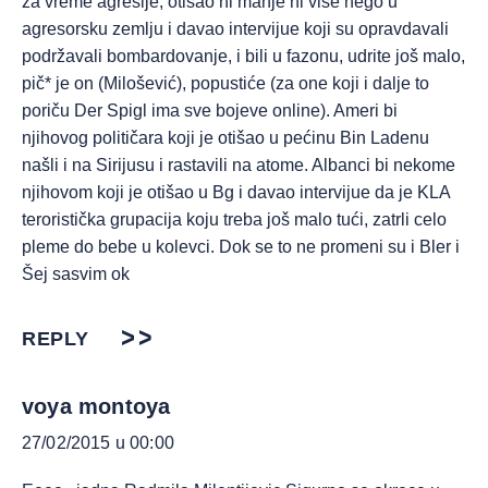
za vreme agresije, otišao ni manje ni više nego u
agresorsku zemlju i davao intervijue koji su opravdavali
podržavali bombardovanje, i bili u fazonu, udrite još malo,
pič* je on (Milošević), popustiće (za one koji i dalje to
poriču Der Spigl ima sve bojeve online). Ameri bi
njihovog političara koji je otišao u pećinu Bin Ladenu
našli i na Sirijusu i rastavili na atome. Albanci bi nekome
njihovom koji je otišao u Bg i davao intervijue da je KLA
teroristička grupacija koju treba još malo tući, zatrli celo
pleme do bebe u kolevci. Dok se to ne promeni su i Bler i
Šej sasvim ok
REPLY
voya montoya
27/02/2015 u 00:00