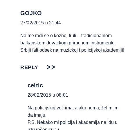
GOJKO
27/02/2015 u 21:44
Naime radi se o koznoj fruli – tradicionalnom
balkanskom duvackom prirucnom instrumentu –
Srbiji fali odsek na muzickoj i policijskoj akademiji!
REPLY
celtic
28/02/2015 u 08:01
Na policijskoj već ima, a ako nema, želim im
da imaju.
P.S. Nekako mi policija i akademija ne idu u
istu rečenicu ;-)