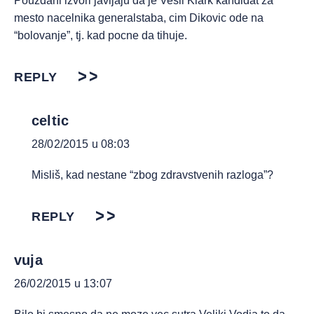
Pouzdani izvori javljaju da je Vesli Klark kandidat za
mesto nacelnika generalstaba, cim Dikovic ode na
“bolovanje”, tj. kad pocne da tihuje.
REPLY
celtic
28/02/2015 u 08:03
Misliš, kad nestane “zbog zdravstvenih razloga”?
REPLY
vuja
26/02/2015 u 13:07