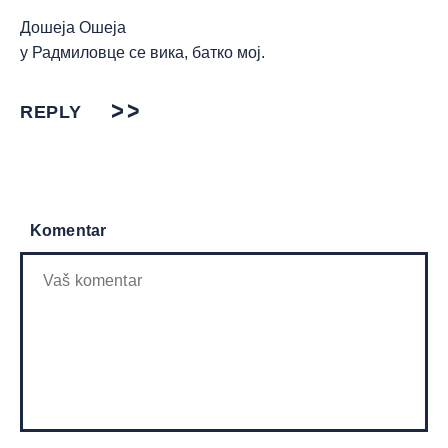
Дошеја Ошеја
у Радмиловце се вика, батко мој.
REPLY
Komentar