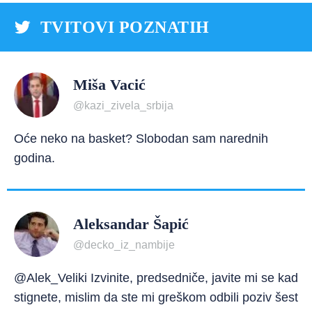
TVITOVI POZNATIH
Miša Vacić
@kazi_zivela_srbija
Oće neko na basket? Slobodan sam narednih
godina.
Aleksandar Šapić
@decko_iz_nambije
@Alek_Veliki Izvinite, predsedniče, javite mi se kad
stignete, mislim da ste mi greškom odbili poziv šest