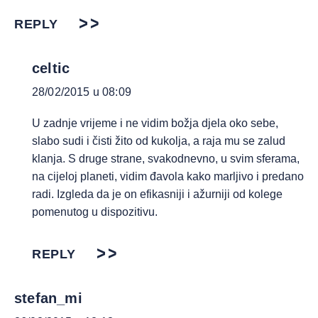
REPLY
celtic
28/02/2015 u 08:09
U zadnje vrijeme i ne vidim božja djela oko sebe,
slabo sudi i čisti žito od kukolja, a raja mu se zalud
klanja. S druge strane, svakodnevno, u svim sferama,
na cijeloj planeti, vidim đavola kako marljivo i predano
radi. Izgleda da je on efikasniji i ažurniji od kolege
pomenutog u dispozitivu.
REPLY
stefan_mi