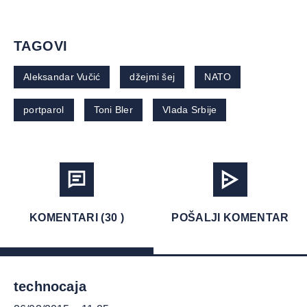
TAGOVI
Aleksandar Vučić
džejmi šej
NATO
portparol
Toni Bler
Vlada Srbije
KOMENTARI (30 )
POŠALJI KOMENTAR
technocaja