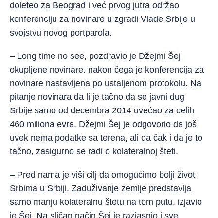
doleteo za Beograd i već prvog jutra održao
konferenciju za novinare u zgradi Vlade Srbije u
svojstvu novog portparola.
– Long time no see, pozdravio je Džejmi Šej
okupljene novinare, nakon čega je konferencija za
novinare nastavljena po ustaljenom protokolu. Na
pitanje novinara da li je tačno da se javni dug
Srbije samo od decembra 2014 uvećao za celih
460 miliona evra, Džejmi Šej je odgovorio da još
uvek nema podatke sa terena, ali da čak i da je to
tačno, zasigurno se radi o kolateralnoj šteti.
– Pred nama je viši cilj da omogućimo bolji život
Srbima u Srbiji. Zaduživanje zemlje predstavlja
samo manju kolateralnu štetu na tom putu, izjavio
je Šej. Na sličan način Šej je razjasnio i sve