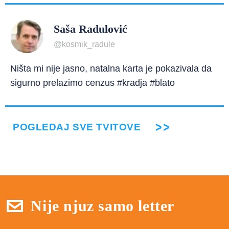
Saša Radulović
@kosmik_radule
Ništa mi nije jasno, natalna karta je pokazivala da
sigurno prelazimo cenzus #kradja #blato
POGLEDAJ SVE TVITOVE
Nije njuz samo letter