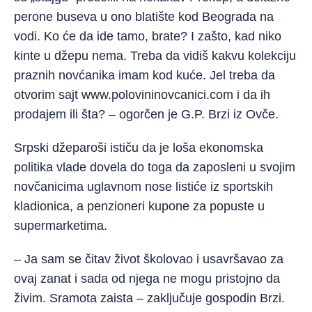
perone buseva u ono blatište kod Beograda na
vodi. Ko će da ide tamo, brate? I zašto, kad niko
kinte u džepu nema. Treba da vidiš kakvu kolekciju
praznih novćanika imam kod kuće. Jel treba da
otvorim sajt www.polovininovcanici.com i da ih
prodajem ili šta? – ogorčen je G.P. Brzi iz Ovče.
Srpski džeparoši ističu da je loša ekonomska
politika vlade dovela do toga da zaposleni u svojim
novčanicima uglavnom nose listiće iz sportskih
kladionica, a penzioneri kupone za popuste u
supermarketima.
– Ja sam se čitav život školovao i usavršavao za
ovaj zanat i sada od njega ne mogu pristojno da
živim. Sramota zaista – zaključuje gospodin Brzi.