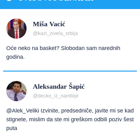
Miša Vacić
@kazi_zivela_srbija
Oće neko na basket? Slobodan sam narednih
godina.
Aleksandar Šapić
@decko_iz_nambije
@Alek_Veliki Izvinite, predsedniče, javite mi se kad
stignete, mislim da ste mi greškom odbili poziv šest
puta