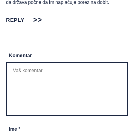
da država počne da im naplaćuje porez na dobit.
REPLY
Komentar
Ime *