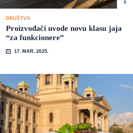
5
DRUŠTVO
Proizvođači uvode novu klasu jaja
“za funkcionere”
17. MAR. 2025.