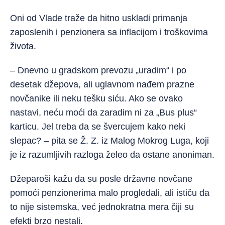
Oni od Vlade traže da hitno uskladi primanja
zaposlenih i penzionera sa inflacijom i troškovima
života.
– Dnevno u gradskom prevozu „uradim“ i po
desetak džepova, ali uglavnom nađem prazne
novčanike ili neku tešku siću. Ako se ovako
nastavi, neću moći da zaradim ni za „Bus plus“
karticu. Jel treba da se švercujem kako neki
slepac? – pita se Ž. Z. iz Malog Mokrog Luga, koji
je iz razumljivih razloga želeo da ostane anoniman.
Džeparoši kažu da su posle državne novčane
pomoći penzionerima malo progledali, ali ističu da
to nije sistemska, već jednokratna mera čiji su
efekti brzo nestali.