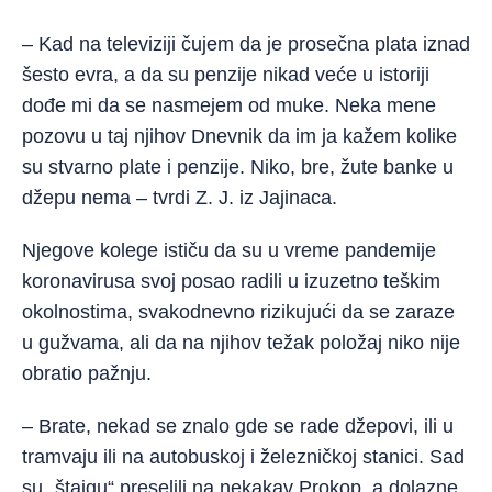
– Kad na televiziji čujem da je prosečna plata iznad
šesto evra, a da su penzije nikad veće u istoriji
dođe mi da se nasmejem od muke. Neka mene
pozovu u taj njihov Dnevnik da im ja kažem kolike
su stvarno plate i penzije. Niko, bre, žute banke u
džepu nema – tvrdi Z. J. iz Jajinaca.
Njegove kolege ističu da su u vreme pandemije
koronavirusa svoj posao radili u izuzetno teškim
okolnostima, svakodnevno rizikujući da se zaraze
u gužvama, ali da na njihov težak položaj niko nije
obratio pažnju.
– Brate, nekad se znalo gde se rade džepovi, ili u
tramvaju ili na autobuskoj i železničkoj stanici. Sad
su „štajgu“ preselili na nekakav Prokop, a dolazne