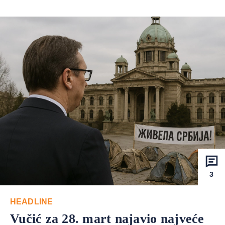
3
HEADLINE
Vučić za 28. mart najavio najveće