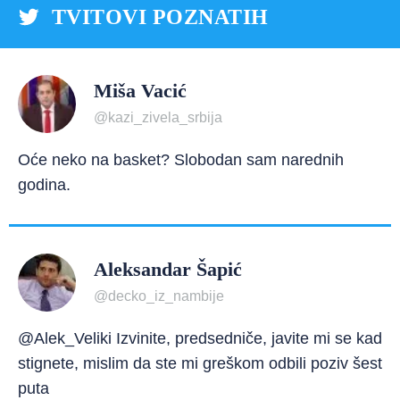
TVITOVI POZNATIH
Miša Vacić
@kazi_zivela_srbija
Oće neko na basket? Slobodan sam narednih
godina.
Aleksandar Šapić
@decko_iz_nambije
@Alek_Veliki Izvinite, predsedniče, javite mi se kad
stignete, mislim da ste mi greškom odbili poziv šest
puta