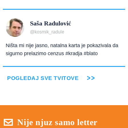
Saša Radulović
@kosmik_radule
Ništa mi nije jasno, natalna karta je pokazivala da
sigurno prelazimo cenzus #kradja #blato
POGLEDAJ SVE TVITOVE
Nije njuz samo letter