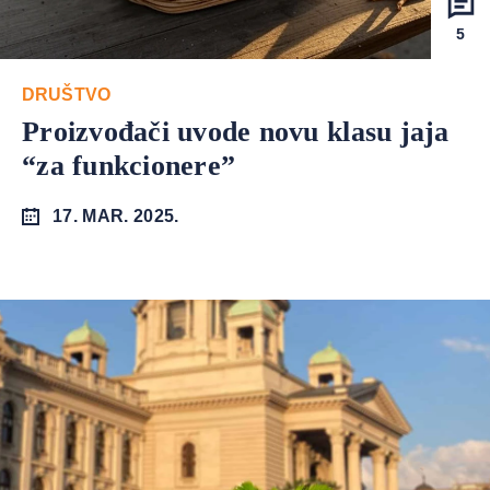
5
DRUŠTVO
Proizvođači uvode novu klasu jaja
“za funkcionere”
17. MAR. 2025.