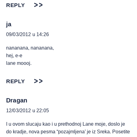
REPLY
ja
09/03/2012 u 14:26
nananana, nananana,
hej, e-e
lane moooj.
REPLY
Dragan
12/03/2012 u 22:05
I u ovom slucaju kao i u prethodnoj Lane moje, doslo je
do kradje, nova pesma “pozajmljena’ je iz Sreka. Posetite