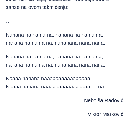
šanse na ovom takmičenju:
…
Nanana na na na na, nanana na na na na,
nanana na na na na, nananana nana nana.
Nanana na na na na, nanana na na na na,
nanana na na na na, nananana nana nana.
Naaaa nanana naaaaaaaaaaaaaaaa.
Naaaa nanana naaaaaaaaaaaaaaaa…. na.
Nebojša Radović
Viktor Marković