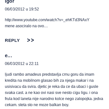
igor
06/03/2012 u 19:52
http://www.youtube.com/watch?v=_ehKTd3NAxY
mene asociralo na ovo…
REPLY
e...
06/03/2012 u 22:11
ljudi rambo amadeus predstavlja crnu goru da imam
kredita na mobilnom glasao bih za njega makar i na
usisivacu da svira. djetic je reka da ce da ubaci i gusle
svaka cast. a ne kao ovi nasi sve nesto cigu ligu. i ona
frula kod laneta nije narodno kolce nego zalopojka. jedva
cekam. steta sto ne moze balkan boy.