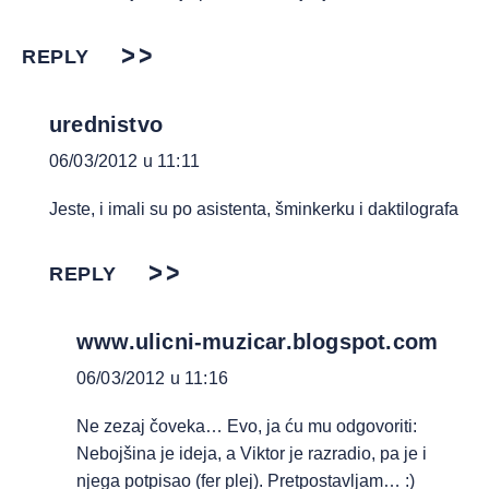
REPLY
urednistvo
06/03/2012 u 11:11
Jeste, i imali su po asistenta, šminkerku i daktilografa
REPLY
www.ulicni-muzicar.blogspot.com
06/03/2012 u 11:16
Ne zezaj čoveka… Evo, ja ću mu odgovoriti:
Nebojšina je ideja, a Viktor je razradio, pa je i
njega potpisao (fer plej). Pretpostavljam… :)