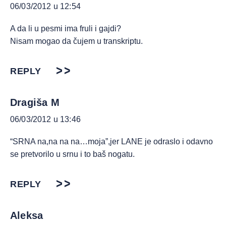
06/03/2012 u 12:54
A da li u pesmi ima fruli i gajdi?
Nisam mogao da čujem u transkriptu.
REPLY
Dragiša M
06/03/2012 u 13:46
“SRNA na,na na na…moja”,jer LANE je odraslo i odavno
se pretvorilo u srnu i to baš nogatu.
REPLY
Aleksa