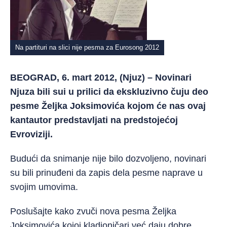
Na partituri na slici nije pesma za Eurosong 2012
BEOGRAD, 6. mart 2012, (Njuz) – Novinari
Njuza bili sui u prilici da ekskluzivno čuju deo
pesme Željka Joksimovića kojom će nas ovaj
kantautor predstavljati na predstojećoj
Evroviziji.
Budući da snimanje nije bilo dozvoljeno, novinari
su bili prinuđeni da zapis dela pesme naprave u
svojim umovima.
Poslušajte kako zvuči nova pesma Željka
Joksimovića kojoj kladioničari već daju dobre