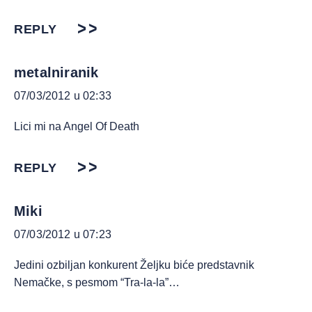
REPLY
metalniranik
07/03/2012 u 02:33
Lici mi na Angel Of Death
REPLY
Miki
07/03/2012 u 07:23
Jedini ozbiljan konkurent Željku biće predstavnik
Nemačke, s pesmom “Tra-la-la”…