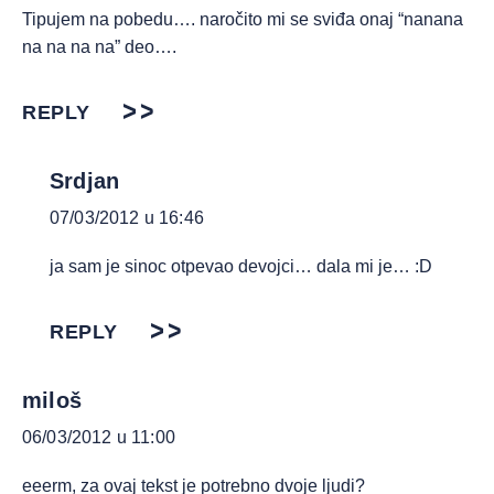
Tipujem na pobedu…. naročito mi se sviđa onaj “nanana
na na na na” deo….
REPLY
Srdjan
07/03/2012 u 16:46
ja sam je sinoc otpevao devojci… dala mi je… :D
REPLY
miloš
06/03/2012 u 11:00
eeerm, za ovaj tekst je potrebno dvoje ljudi?