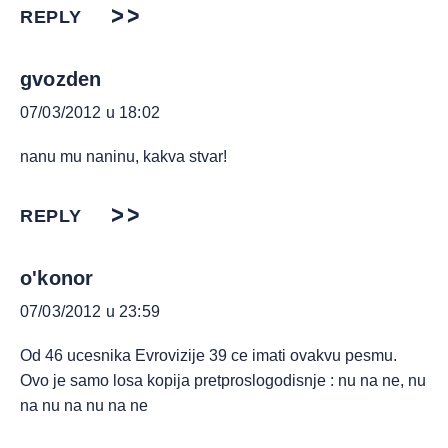
REPLY
gvozden
07/03/2012 u 18:02
nanu mu naninu, kakva stvar!
REPLY
o'konor
07/03/2012 u 23:59
Od 46 ucesnika Evrovizije 39 ce imati ovakvu pesmu.
Ovo je samo losa kopija pretproslogodisnje : nu na ne, nu
na nu na nu na ne