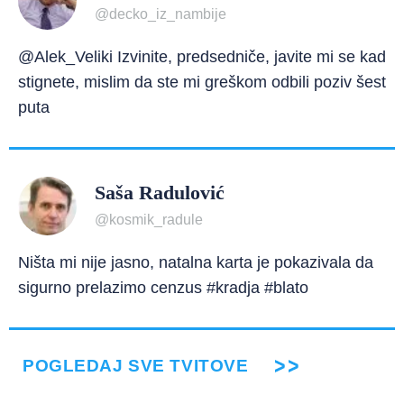
@decko_iz_nambije
@Alek_Veliki Izvinite, predsedniče, javite mi se kad
stignete, mislim da ste mi greškom odbili poziv šest
puta
Saša Radulović
@kosmik_radule
Ništa mi nije jasno, natalna karta je pokazivala da
sigurno prelazimo cenzus #kradja #blato
POGLEDAJ SVE TVITOVE