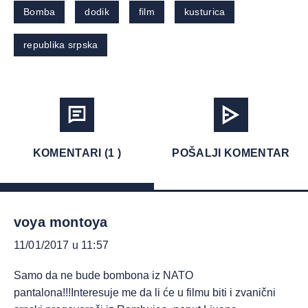
Bomba
dodik
film
kusturica
republika srpska
KOMENTARI (1 )
POŠALJI KOMENTAR
voya montoya
11/01/2017 u 11:57
Samo da ne bude bombona iz NATO
pantalona!!!Interesuje me da li će u filmu biti i zvanični