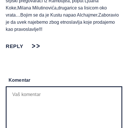
srpski pregovarači iz Rambujea, poput Ljuana
Koke,Milana Milutinovića,drugarice sa lisicom oko
vrata…Bojim se da je Kustu napao Alchajmer.Zaboravio
je da uvek najebemo zbog etnoslavlja koje prodajemo
kao pravoslavlje!!!
REPLY
Komentar