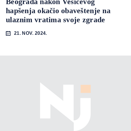
Beograda nakon Vesićevog
hapšenja okačio obaveštenje na
ulaznim vratima svoje zgrade
21. NOV. 2024.