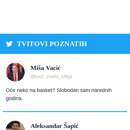
TVITOVI POZNATIH
Miša Vacić
@kazi_zivela_srbija
Oće neko na basket? Slobodan sam narednih
godina.
Aleksandar Šapić