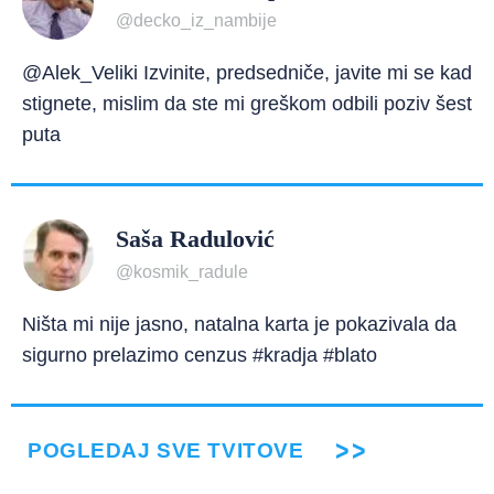
@decko_iz_nambije
@Alek_Veliki Izvinite, predsedniče, javite mi se kad
stignete, mislim da ste mi greškom odbili poziv šest
puta
Saša Radulović
@kosmik_radule
Ništa mi nije jasno, natalna karta je pokazivala da
sigurno prelazimo cenzus #kradja #blato
POGLEDAJ SVE TVITOVE