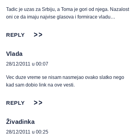
Tadic je uzas za Srbiju, a Toma je gori od njega. Nazalost
oni ce da imaju najvise glasova i formirace vladu…
REPLY
Vlada
28/12/2011 u 00:07
Vec duze vreme se nisam nasmejao ovako slatko nego
kad sam dobio link na ove vesti.
REPLY
Živadinka
28/12/2011 u 00:25