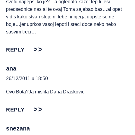
svetu najlepsi ko je?…a ogledalo kaze: lep ti jesi
predsednice nas al te ovaj Toma zajebao bas…al opet
vidis kako stvari stoje ni tebe ni njega uopste se ne
boje…jer uprkos vasoj lepoti i sreci doce neko neko
sasvim treci…
REPLY
ana
26/12/2011 u 18:50
Ovo Bota?Ja mislila Dana Draskovic.
REPLY
snezana