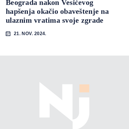
Beograda nakon Vesićevog
hapšenja okačio obaveštenje na
ulaznim vratima svoje zgrade
21. NOV. 2024.