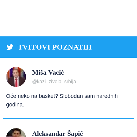
TVITOVI POZNATIH
Miša Vacić
@kazi_zivela_srbija
Oće neko na basket? Slobodan sam narednih
godina.
Aleksandar Šapić