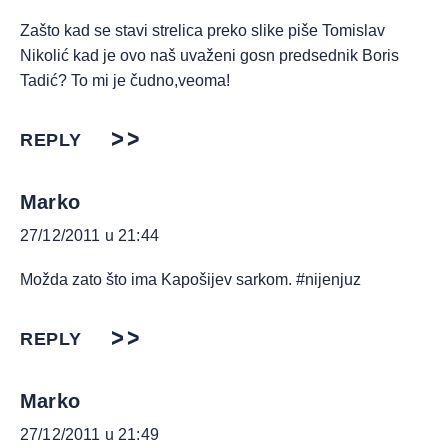
Zašto kad se stavi strelica preko slike piše Tomislav
Nikolić kad je ovo naš uvaženi gosn predsednik Boris
Tadić? To mi je čudno,veoma!
REPLY
Marko
27/12/2011 u 21:44
Možda zato što ima Kapošijev sarkom. #nijenjuz
REPLY
Marko
27/12/2011 u 21:49