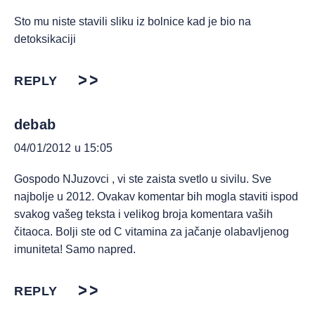
Sto mu niste stavili sliku iz bolnice kad je bio na
detoksikaciji
REPLY
debab
04/01/2012 u 15:05
Gospodo NJuzovci , vi ste zaista svetlo u sivilu. Sve
najbolje u 2012. Ovakav komentar bih mogla staviti ispod
svakog vašeg teksta i velikog broja komentara vaših
čitaoca. Bolji ste od C vitamina za jačanje olabavljenog
imuniteta! Samo napred.
REPLY