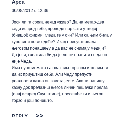
Apca
30/08/2012 u 12:36
Јеси ли га срела некад уживо? Да на метар-два
седи испред тебе, проведе пар сати у твојој
(бившој) фирми, гледа те у очи? Или са њим била у
куповини нове одеће? Икад присуствовала
његовом понашању а да вас не снимају медији?
Да јеси, схватила би да је лоше правити се да он
није Чеда.
Има пуно момака са оваквим торзоом и желим ти
да их приуштиш себи. Али Чеду препусти
реалности каква он заиста јесте. Ако ти напишу
казну док прелазиш његов лични пешачки прелаз
(онај испред Скупштине), пресешће ти и његов
торзо и још понешто.
REPLY