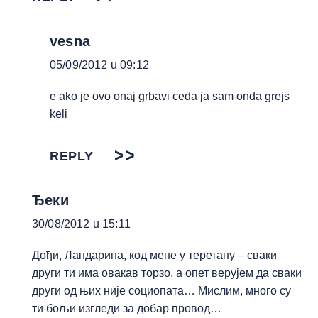
vesna
05/09/2012 u 09:12
e ako je ovo onaj grbavi ceda ja sam onda grejs
keli
REPLY
Ђеки
30/08/2012 u 15:11
Дођи, Ландарина, код мене у теретану – сваки
други ти има овакав торзо, а опет верујем да сваки
други од њих није социопата… Мислим, много су
ти бољи изгледи за добар провод…