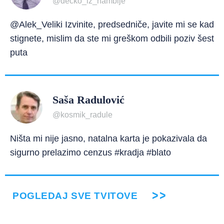
@decko_iz_nambije
@Alek_Veliki Izvinite, predsedniče, javite mi se kad
stignete, mislim da ste mi greškom odbili poziv šest
puta
Saša Radulović
@kosmik_radule
Ništa mi nije jasno, natalna karta je pokazivala da
sigurno prelazimo cenzus #kradja #blato
POGLEDAJ SVE TVITOVE