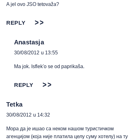
A jel ovo JSO tetovaža?
REPLY
Anastasja
30/08/2012 u 13:55
Ma jok. Isflek'o se od paprikaša.
REPLY
Tetka
30/08/2012 u 14:32
Мора да је ишао са неком нашом туристичком
агенцијом (која није платила целу суму хотелу) на ту