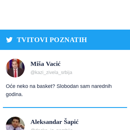
TVITOVI POZNATIH
Miša Vacić
@kazi_zivela_srbija
Oće neko na basket? Slobodan sam narednih
godina.
Aleksandar Šapić