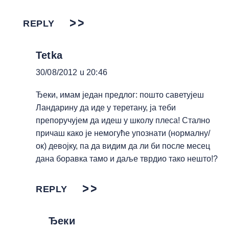
REPLY
Tetka
30/08/2012 u 20:46
Ђеки, имам један предлог: пошто саветујеш
Ландарину да иде у теретану, ја теби
препоручујем да идеш у школу плеса! Стално
причаш како је немогуће упознати (нормалну/
ок) девојку, па да видим да ли би после месец
дана боравка тамо и даље тврдио тако нешто!?
REPLY
Ђеки