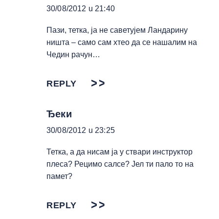
30/08/2012 u 21:40
Пази, тетка, ја не саветујем Ландарину
ништа – само сам хтео да се нашалим на
Чедин рачун…
REPLY
Ђеки
30/08/2012 u 23:25
Тетка, а да нисам ја у ствари инструктор
плеса? Рецимо салсе? Јел ти пало то на
памет?
REPLY