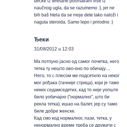
dečke iz teretane posmatram više iz
naučnog ugla, da se razumemo :), jer ne
bih baš htela da se moje dete tako naloži i
naguta steroida. Samo lepo i prirodno :)
Ђеки
31/08/2012 u 12:03
Ма потпуно јасно од самог почетка, него
тетка ту нешто ово-оно по обичају…
Него, то с плесом ме подсетило на неког
мог рођака (тачније стрица), који је тамо
неких седамседетих, кад то није уопште
било уобичајно (“нормално”, што би
рекла тетка), ишао на балет, јер су тамо
биле добре женске.
Кад смо код нормалног, пази, тетка, у
ненормално време треба се дружити с