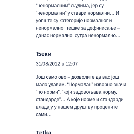
“ненормалним” људима, јер су
“ненормални” у ствари нормални… И
уопште су категорије нормалног и
ненормалног тешке за дефинисање –
данас нормално, сутра ненормално…
Ђеки
31/08/2012 u 12:07
Још само ово – дозволите да вас још
мало удавим. “Нормалан” изворно значи
“по норми”, “који задовољава норму,
стандарде”… А које норме и стандарди
владају у нашем друштву процените
сами…
Tetka