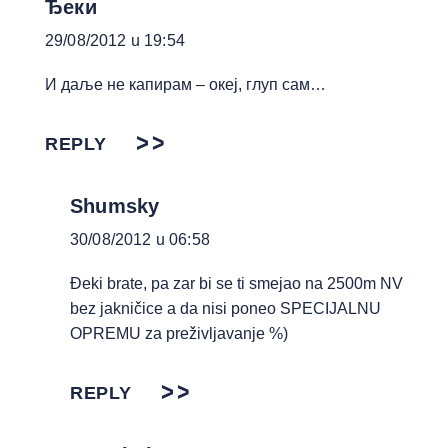
Ђеки
29/08/2012 u 19:54
И даље не капирам – океј, глуп сам…
REPLY
Shumsky
30/08/2012 u 06:58
Đeki brate, pa zar bi se ti smejao na 2500m NV
bez jakničice a da nisi poneo SPECIJALNU
OPREMU za preživljavanje %)
REPLY