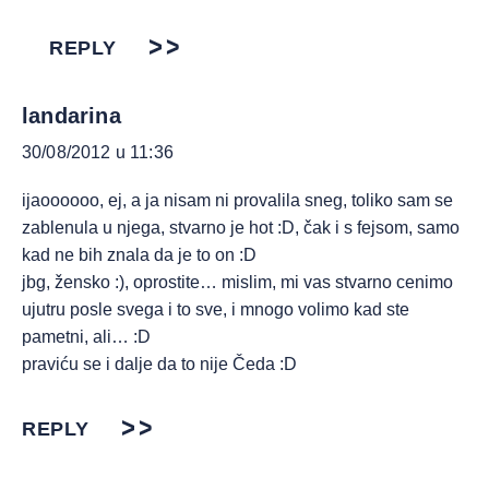
REPLY
landarina
30/08/2012 u 11:36
ijaoooooo, ej, a ja nisam ni provalila sneg, toliko sam se
zablenula u njega, stvarno je hot :D, čak i s fejsom, samo
kad ne bih znala da je to on :D
jbg, žensko :), oprostite… mislim, mi vas stvarno cenimo
ujutru posle svega i to sve, i mnogo volimo kad ste
pametni, ali… :D
praviću se i dalje da to nije Čeda :D
REPLY