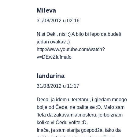
Mileva
31/08/2012 u 02:16
Nisi Đeki, nisi :) A bilo bi lepo da budeš
jedan ovakav ;)
http://www.youtube.com/watch?
v=DEwZIufmafo
landarina
31/08/2012 u 11:17
Deco, ja idem u teretanu, i gledam mnogo
bolje od Čede, ne palite se :D. Malo sam
‘tela da zakuvam atmosferu, jerbo znam
koliko vi Čedu volite :D.
Inače, ja sam starija gospodža, tako da