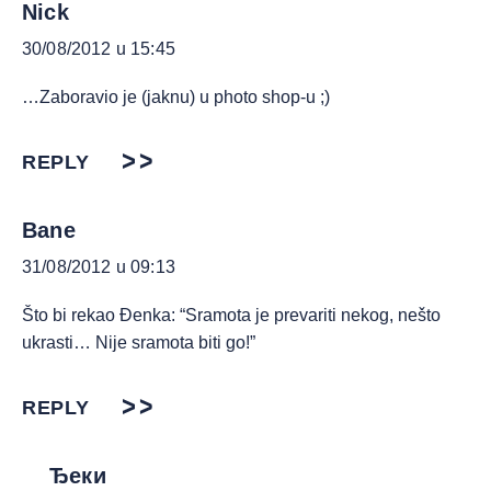
Nick
30/08/2012 u 15:45
…Zaboravio je (jaknu) u photo shop-u ;)
REPLY
Bane
31/08/2012 u 09:13
Što bi rekao Đenka: “Sramota je prevariti nekog, nešto
ukrasti… Nije sramota biti go!”
REPLY
Ђеки