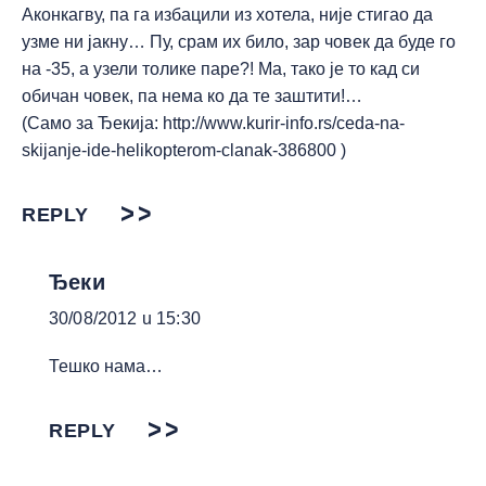
Аконкагву, па га избацили из хотела, није стигао да
узме ни јакну… Пу, срам их било, зар човек да буде го
на -35, а узели толике паре?! Ма, тако је то кад си
обичан човек, па нема ко да те заштити!…
(Само за Ђекија:
http://www.kurir-info.rs/ceda-na-
skijanje-ide-helikopterom-clanak-386800
)
REPLY
Ђеки
30/08/2012 u 15:30
Тешко нама…
REPLY