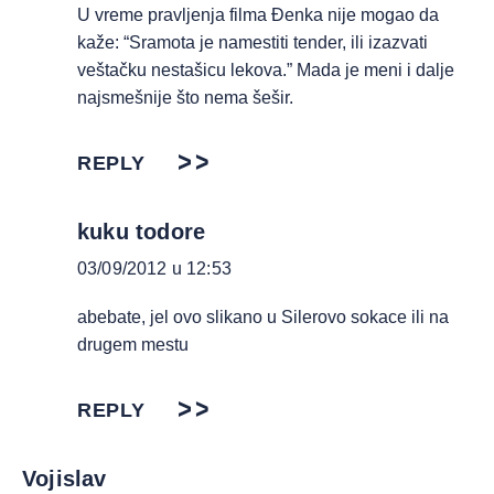
U vreme pravljenja filma Đenka nije mogao da
kaže: “Sramota je namestiti tender, ili izazvati
veštačku nestašicu lekova.” Mada je meni i dalje
najsmešnije što nema šešir.
REPLY
kuku todore
03/09/2012 u 12:53
abebate, jel ovo slikano u Silerovo sokace ili na
drugem mestu
REPLY
Vojislav