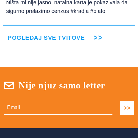
Ništa mi nije jasno, natalna karta je pokazivala da
sigurno prelazimo cenzus #kradja #blato
POGLEDAJ SVE TVITOVE
Nije njuz samo letter