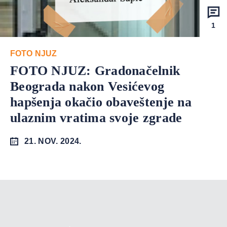
1
FOTO NJUZ
FOTO NJUZ: Gradonačelnik
Beograda nakon Vesićevog
hapšenja okačio obaveštenje na
ulaznim vratima svoje zgrade
21. NOV. 2024.