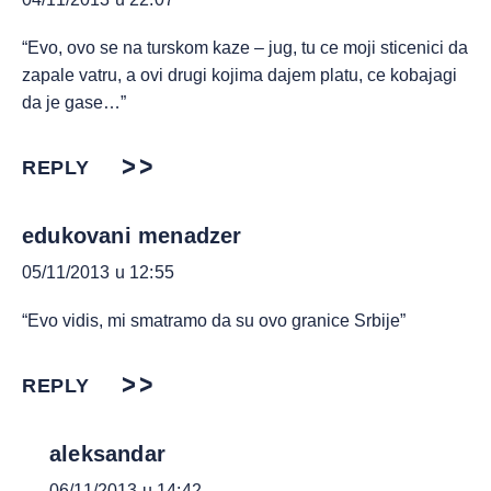
“Evo, ovo se na turskom kaze – jug, tu ce moji sticenici da
zapale vatru, a ovi drugi kojima dajem platu, ce kobajagi
da je gase…”
REPLY
edukovani menadzer
05/11/2013 u 12:55
“Evo vidis, mi smatramo da su ovo granice Srbije”
REPLY
aleksandar
06/11/2013 u 14:42