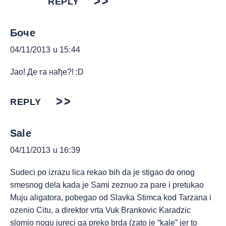
REPLY
Боче
04/11/2013 u 15:44
Јао! Де га нађе?! :D
REPLY
Sale
04/11/2013 u 16:39
Sudeci po izrazu lica rekao bih da je stigao do onog
smesnog dela kada je Sami zeznuo za pare i pretukao
Muju aligatora, pobegao od Slavka Stimca kod Tarzana i
ozenio Citu, a direktor vrta Vuk Brankovic Karadzic
slomio nogu jureci ga preko brda (zato je “kale” jer to