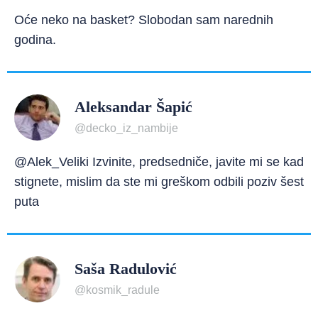
Oće neko na basket? Slobodan sam narednih
godina.
Aleksandar Šapić
@decko_iz_nambije
@Alek_Veliki Izvinite, predsedniče, javite mi se kad
stignete, mislim da ste mi greškom odbili poziv šest
puta
Saša Radulović
@kosmik_radule