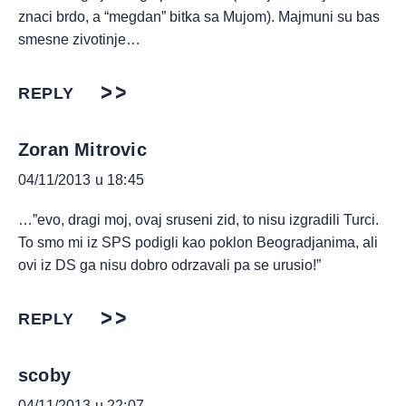
znaci brdo, a “megdan” bitka sa Mujom). Majmuni su bas
smesne zivotinje…
REPLY
Zoran Mitrovic
04/11/2013 u 18:45
…”evo, dragi moj, ovaj sruseni zid, to nisu izgradili Turci.
To smo mi iz SPS podigli kao poklon Beogradjanima, ali
ovi iz DS ga nisu dobro odrzavali pa se urusio!”
REPLY
scoby
04/11/2013 u 22:07