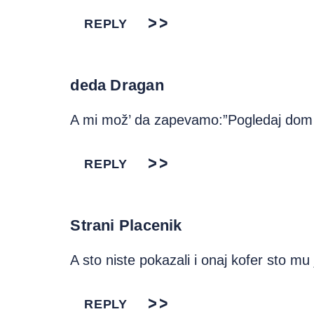
REPLY
deda Dragan
A mi mož’ da zapevamo:”Pogledaj dom 
REPLY
Strani Placenik
A sto niste pokazali i onaj kofer sto mu
REPLY