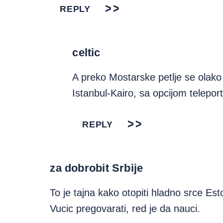
REPLY
celtic
A preko Mostarske petlje se olak
Istanbul-Kairo, sa opcijom telepo
REPLY
za dobrobit Srbije
To je tajna kako otopiti hladno srce E
Vucic pregovarati, red je da nauci.