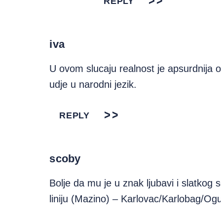
REPLY
iva
U ovom slucaju realnost je apsurdnija o
udje u narodni jezik.
REPLY
scoby
Bolje da mu je u znak ljubavi i slatkog
liniju (Mazino) – Karlovac/Karlobag/Ogul