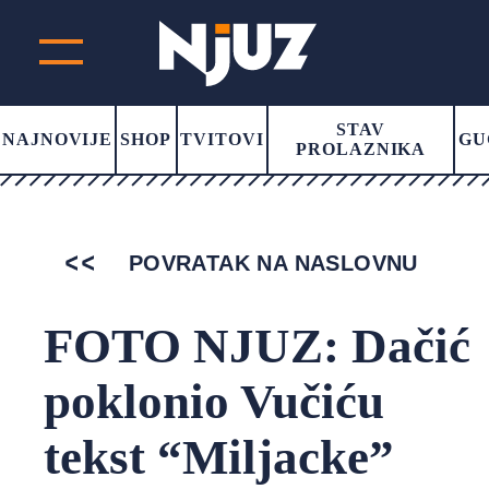
STAV
NAJNOVIJE
SHOP
TVITOVI
GU
PROLAZNIKA
POVRATAK NA NASLOVNU
FOTO NJUZ: Dačić
poklonio Vučiću
tekst “Miljacke”