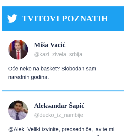
TVITOVI POZNATIH
Miša Vacić
@kazi_zivela_srbija
Oće neko na basket? Slobodan sam
narednih godina.
Aleksandar Šapić
@decko_iz_nambije
@Alek_Veliki Izvinite, predsedniče, javite mi