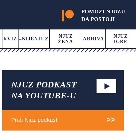
POMOZI NJUZU
DA POSTOJI
NJUZ
NJUZ
KVIZ
#NIJENJUZ
ARHIVA
ŽENA
IGRE
NJUZ PODKAST
NA YOUTUBE-U
Prati Njuz podkast