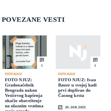
POVEZANE VESTI
1
1
FOTO NJUZ
FOTO NJUZ
FOTO NJUZ:
FOTO NJUZ: Ivan
Gradonačelnik
Bauer u svojoj kadi
Beograda nakon
prvi doplivao do
Vesićevog hapšenja
Časnog krsta
okačio obaveštenje
na ulaznim vratima
20. JAN. 2023.
svoje zgrade