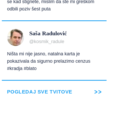
se kad stignete, mislim da ste mi greškom
odbili poziv šest puta
Saša Radulović
@kosmik_radule
Ništa mi nije jasno, natalna karta je
pokazivala da sigurno prelazimo cenzus
#kradja #blato
POGLEDAJ SVE TVITOVE