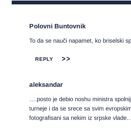
Polovni Buntovnik
To da se nauči napamet, ko briselski 
REPLY
aleksandar
….posto je debio noshu ministra spolni
turneje i da se srece sa svim evropskim
fotografisani sa nekim iz srpske vlade