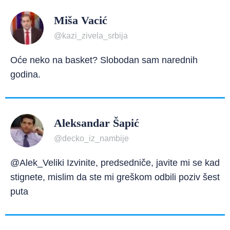
Miša Vacić
@kazi_zivela_srbija
Oće neko na basket? Slobodan sam narednih
godina.
Aleksandar Šapić
@decko_iz_nambije
@Alek_Veliki Izvinite, predsedniče, javite mi se kad
stignete, mislim da ste mi greškom odbili poziv šest
puta