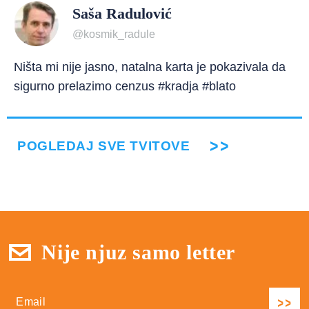
Saša Radulović
@kosmik_radule
Ništa mi nije jasno, natalna karta je pokazivala da
sigurno prelazimo cenzus #kradja #blato
POGLEDAJ SVE TVITOVE
Nije njuz samo letter