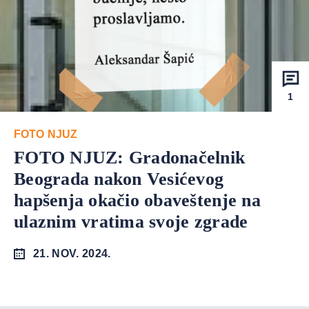
1
FOTO NJUZ
FOTO NJUZ: Gradonačelnik
Beograda nakon Vesićevog
hapšenja okačio obaveštenje na
ulaznim vratima svoje zgrade
21. NOV. 2024.