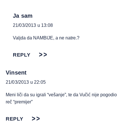
Ja sam
21/03/2013 u 13:08
Valjda da NAMBIJE, a ne natre.?
REPLY
Vinsent
21/03/2013 u 22:05
Meni liči da su igrali “vešanje”, te da Vučić nije pogodio
reč “premijer”
REPLY