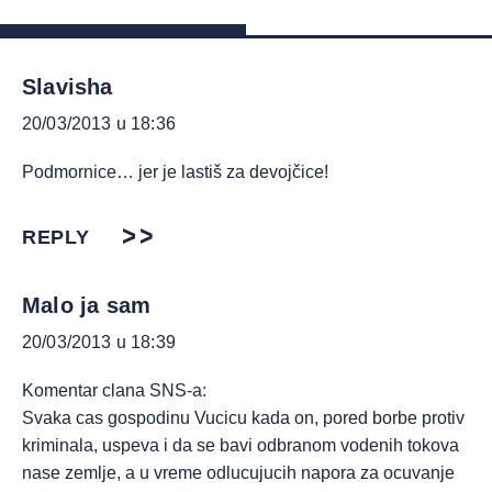
Slavisha
20/03/2013 u 18:36
Podmornice… jer je lastiš za devojčice!
REPLY
Malo ja sam
20/03/2013 u 18:39
Komentar clana SNS-a:
Svaka cas gospodinu Vucicu kada on, pored borbe protiv
kriminala, uspeva i da se bavi odbranom vodenih tokova
nase zemlje, a u vreme odlucujucih napora za ocuvanje