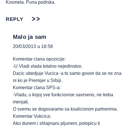
Kosmeta. Puna podrska.
REPLY
Malo ja sam
20/03/2013 u 18:58
Komentar clana opozicije:
-U Vladi vlada totalno nejedinstvo.
Dacic ubedjuje Vucica -a to samo govori da se ne zna
ni ko je Premijer u Srbiji.
Komentar clana SPS-a:
-Vladu, u kojoj sve funkcionise savrseno, ne treba
menjati.
O svemu se dogovaramo sa koalicionim partnerima.
Komentar Vukcica:
Ako dunem i shlajmaru pljunem, potopicu ti