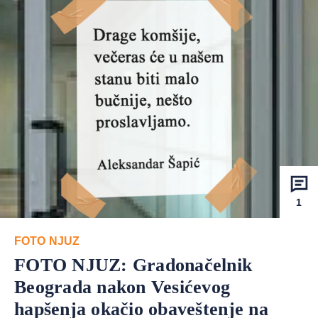
1
FOTO NJUZ
FOTO NJUZ: Gradonačelnik
Beograda nakon Vesićevog
hapšenja okačio obaveštenje na