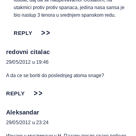
utakmici protiv protiv spanaca, jedina nasa sansa je
bio nastup 3 tenora u srednjem spanskom redu.
REPLY
redovni citalac
29/05/2012 u 19:46
A da ce se boriti do poslednjeg atoma snage?
REPLY
Aleksandar
29/05/2012 u 23:24
Ионако у муслимани у Н. Пазару после сваке победе