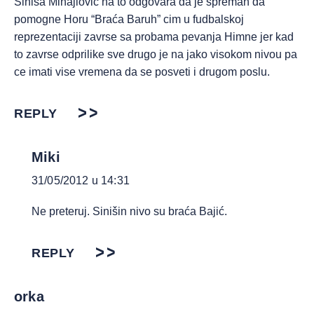
Sinisa Mihajlovic na to odgovara da je spreman da
pomogne Horu “Braća Baruh” cim u fudbalskoj
reprezentaciji zavrse sa probama pevanja Himne jer kad
to zavrse odprilike sve drugo je na jako visokom nivou pa
ce imati vise vremena da se posveti i drugom poslu.
REPLY
Miki
31/05/2012 u 14:31
Ne preteruj. Sinišin nivo su braća Bajić.
REPLY
orka