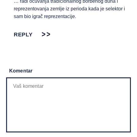
… radi očuvanja tradicionalnog borbenog duha i
reprezentovanja zemlje iz perioda kada je selektor i
sam bio igrač reprezentacije.
REPLY
Komentar