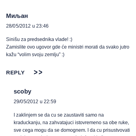
Миљан
28/05/2012 u 23:46
Sinišu za predsednika vlade! :)
Zamislite ovo ugovor gde će ministri morati da svako jutro
kažu “volim svoju zemlju” :)
REPLY
scoby
29/05/2012 u 22:59
I zaklinjem se da cu se zaustaviti samo na
kraduckanju, na zahvatajuci istovremeno sa obe ruke,
sve cega mogu da se domognem. I da cu prisustvovati