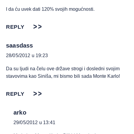
I da ću uvek dati 120% svojih mogućnosti.
REPLY
saasdass
28/05/2012 u 19:23
Da su ljudi na čelu ove države strogi i dosledni svojim
stavovima kao Siniša, mi bismo bili sada Monte Karlo!
REPLY
arko
29/05/2012 u 13:41