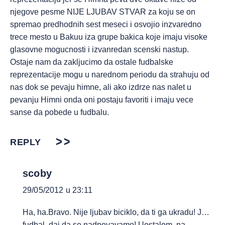
njegove pesme NIJE LJUBAV STVAR za koju se on
spremao predhodnih sest meseci i osvojio inzvaredno
trece mesto u Bakuu iza grupe bakica koje imaju visoke
glasovne mogucnosti i izvanredan scenski nastup.
Ostaje nam da zakljucimo da ostale fudbalske
reprezentacije mogu u narednom periodu da strahuju od
nas dok se pevaju himne, ali ako izdrze nas nalet u
pevanju Himni onda oni postaju favoriti i imaju vece
sanse da pobede u fudbalu.
REPLY
scoby
29/05/2012 u 23:11
Ha, ha.Bravo. Nije ljubav biciklo, da ti ga ukradu! J…
fudbal, daj da se nadpevavamo! Uostalom, na