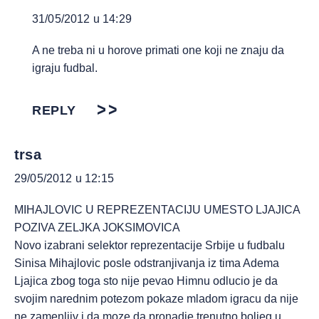
31/05/2012 u 14:29
A ne treba ni u horove primati one koji ne znaju da
igraju fudbal.
REPLY
trsa
29/05/2012 u 12:15
MIHAJLOVIC U REPREZENTACIJU UMESTO LJAJICA
POZIVA ZELJKA JOKSIMOVICA
Novo izabrani selektor reprezentacije Srbije u fudbalu
Sinisa Mihajlovic posle odstranjivanja iz tima Adema
Ljajica zbog toga sto nije pevao Himnu odlucio je da
svojim narednim potezom pokaze mladom igracu da nije
ne zamenljiv i da moze da pronadje trenutno boljeg u