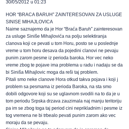
30/05/2012 u 01:23
HOR “BRACA BARUH” ZAINTERESOVAN ZA USLUGE
SINISE MIHAJLOVICA
Naime saznajemo da je Hor “Braća Baruh” zainteresovan
za usluge Siniše Mihajlovića na polju selektiranja
clanova koji ce pevati u tom Horu, posto se u poslednje
vreme u tom horu desava da pojedini clanovi ne pevaju
punim zarom pesme iz perioda baroka. Hor vec neko
vreme zbog te pojave ima problema u radu i nadaju se da
bi Siniša Mihajlovic moga da reši taj problem.
Pitali smo neke clanove Hora otkud takva pojava i koji j
problem sa pesmama iz perioda Baroka, na sta smo
dobili odgovore koji su se uglavnom svodili na to da je u
tom periodu Srpska drzava zauzimala naj manju teritoriju
pa im se zbog toga taj period cini neprikladnim i pesme iz
tog vremena ne bi trbealo pevati punim zarom ako vec
moraju da se pevaju.