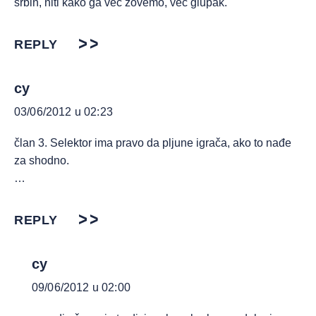
srbin, niti kako ga vec zovemo, vec glupak.
REPLY
cy
03/06/2012 u 02:23
član 3. Selektor ima pravo da pljune igrača, ako to nađe
za shodno.
…
REPLY
cy
09/06/2012 u 02:00