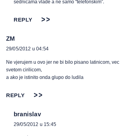
sednicama vlade a ne samo “telefonskim”.
REPLY
ZM
29/05/2012 u 04:54
Ne vjerujem u ovo jer ne bi bilo pisano latinicom, vec
svetom cirilicom,
a ako je istinito onda glupo do ludila
REPLY
branislav
29/05/2012 u 15:45