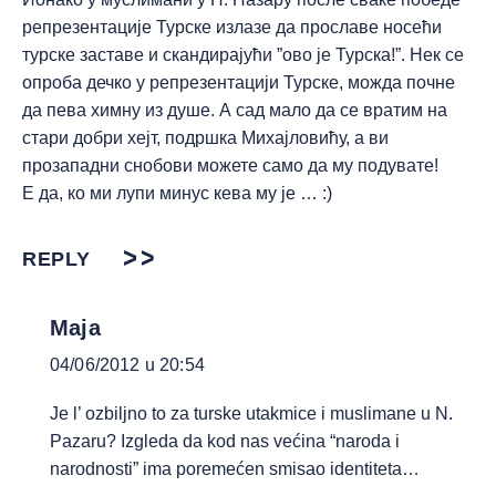
репрезентације Турске излазе да прославе носећи
турске заставе и скандирајући ”ово је Турска!”. Нек се
опроба дечко у репрезентацији Турске, можда почне
да пева химну из душе. А сад мало да се вратим на
стари добри хејт, подршка Михајловићу, а ви
прозападни снобови можете само да му подувате!
Е да, ко ми лупи минус кева му је … :)
REPLY
Maja
04/06/2012 u 20:54
Je l’ ozbiljno to za turske utakmice i muslimane u N.
Pazaru? Izgleda da kod nas većina “naroda i
narodnosti” ima poremećen smisao identiteta…