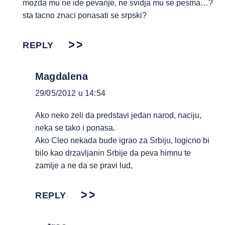
mozda mu ne ide pevanje, ne svidja mu se pesma…?
sta tacno znaci ponasati se srpski?
REPLY
Magdalena
29/05/2012 u 14:54
Ako neko zeli da predstavi jedan narod, naciju,
neka se tako i ponasa.
Ako Cleo nekada bude igrao za Srbiju, logicno bi
bilo kao drzavljanin Srbije da peva himnu te
zamlje a ne da se pravi lud,
REPLY