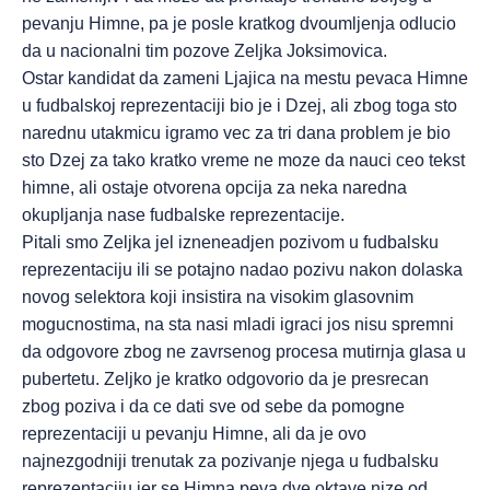
pevanju Himne, pa je posle kratkog dvoumljenja odlucio
da u nacionalni tim pozove Zeljka Joksimovica.
Ostar kandidat da zameni Ljajica na mestu pevaca Himne
u fudbalskoj reprezentaciji bio je i Dzej, ali zbog toga sto
narednu utakmicu igramo vec za tri dana problem je bio
sto Dzej za tako kratko vreme ne moze da nauci ceo tekst
himne, ali ostaje otvorena opcija za neka naredna
okupljanja nase fudbalske reprezentacije.
Pitali smo Zeljka jel izneneadjen pozivom u fudbalsku
reprezentaciju ili se potajno nadao pozivu nakon dolaska
novog selektora koji insistira na visokim glasovnim
mogucnostima, na sta nasi mladi igraci jos nisu spremni
da odgovore zbog ne zavrsenog procesa mutirnja glasa u
pubertetu. Zeljko je kratko odgovorio da je presrecan
zbog poziva i da ce dati sve od sebe da pomogne
reprezentaciji u pevanju Himne, ali da je ovo
najnezgodniji trenutak za pozivanje njega u fudbalsku
reprezentaciju jer se Himna peva dve oktave nize od