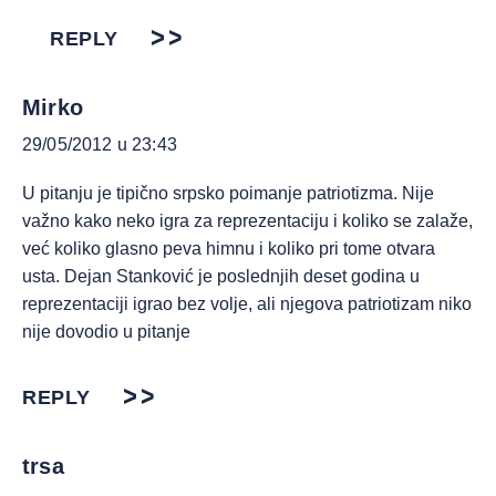
REPLY
Mirko
29/05/2012 u 23:43
U pitanju je tipično srpsko poimanje patriotizma. Nije
važno kako neko igra za reprezentaciju i koliko se zalaže,
već koliko glasno peva himnu i koliko pri tome otvara
usta. Dejan Stanković je poslednjih deset godina u
reprezentaciji igrao bez volje, ali njegova patriotizam niko
nije dovodio u pitanje
REPLY
trsa