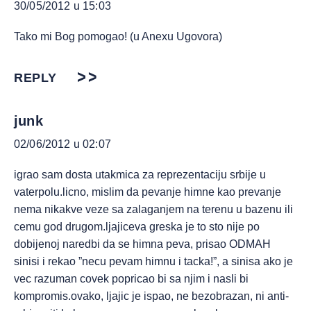
30/05/2012 u 15:03
Tako mi Bog pomogao! (u Anexu Ugovora)
REPLY
junk
02/06/2012 u 02:07
igrao sam dosta utakmica za reprezentaciju srbije u
vaterpolu.licno, mislim da pevanje himne kao prevanje
nema nikakve veze sa zalaganjem na terenu u bazenu ili
cemu god drugom.ljajiceva greska je to sto nije po
dobijenoj naredbi da se himna peva, prisao ODMAH
sinisi i rekao ”necu pevam himnu i tacka!”, a sinisa ako je
vec razuman covek popricao bi sa njim i nasli bi
kompromis.ovako, ljajic je ispao, ne bezobrazan, ni anti-