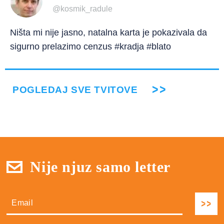
@kosmik_radule
Ništa mi nije jasno, natalna karta je pokazivala da
sigurno prelazimo cenzus #kradja #blato
POGLEDAJ SVE TVITOVE
Nije njuz samo letter