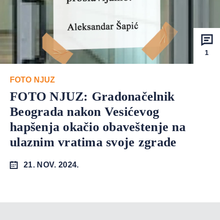
1
FOTO NJUZ
FOTO NJUZ: Gradonačelnik
Beograda nakon Vesićevog
hapšenja okačio obaveštenje na
ulaznim vratima svoje zgrade
21. NOV. 2024.