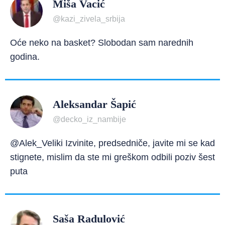
Miša Vacić
@kazi_zivela_srbija
Oće neko na basket? Slobodan sam narednih
godina.
Aleksandar Šapić
@decko_iz_nambije
@Alek_Veliki Izvinite, predsedniče, javite mi se kad
stignete, mislim da ste mi greškom odbili poziv šest
puta
Saša Radulović