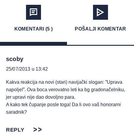
KOMENTARI (5 )
POŠALJI KOMENTAR
scoby
25/07/2013 u 13:42
Kakva reakcija na novi (stari) navijački slogan: ”Uprava
napolje!”. Ova boca verovatno leti ka bg gradonačelniku,
jer upravi nije dao dovoljno para.
A kako tek čupanje posle toga! Da li ovo vaš honorarni
saradnik?
REPLY