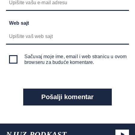
Web sajt
Sačuvaj moje ime, email i web stranicu u ovom
browseru za buduće komentare.
NJUZ PODKAST