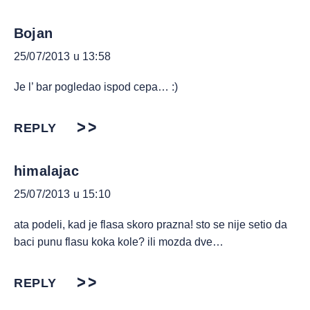
Bojan
25/07/2013 u 13:58
Je l’ bar pogledao ispod cepa… :)
REPLY
himalajac
25/07/2013 u 15:10
ata podeli, kad je flasa skoro prazna! sto se nije setio da
baci punu flasu koka kole? ili mozda dve…
REPLY