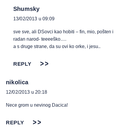
Shumsky
13/02/2013 u 09:09
sve sve, ali DSovci kao hobiti – fin, mio, pošten i
radan narod- teeeeško….
a s druge strane, da su ovi ko orke, i jesu..
REPLY
nikolica
12/02/2013 u 20:18
Nece grom u nevinog Dacica!
REPLY