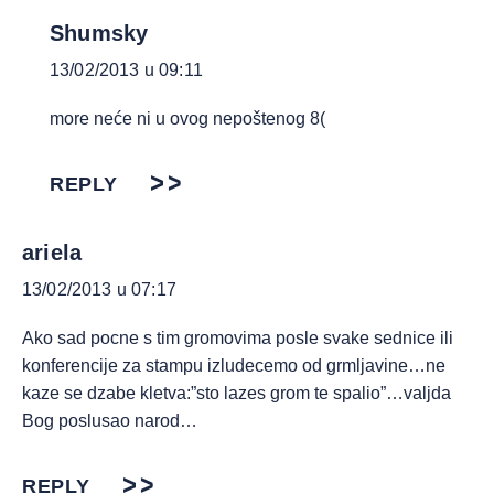
Shumsky
13/02/2013 u 09:11
more neće ni u ovog nepoštenog 8(
REPLY
ariela
13/02/2013 u 07:17
Ako sad pocne s tim gromovima posle svake sednice ili
konferencije za stampu izludecemo od grmljavine…ne
kaze se dzabe kletva:”sto lazes grom te spalio”…valjda
Bog poslusao narod…
REPLY