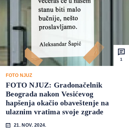
1
FOTO NJUZ
FOTO NJUZ: Gradonačelnik
Beograda nakon Vesićevog
hapšenja okačio obaveštenje na
ulaznim vratima svoje zgrade
21. NOV. 2024.