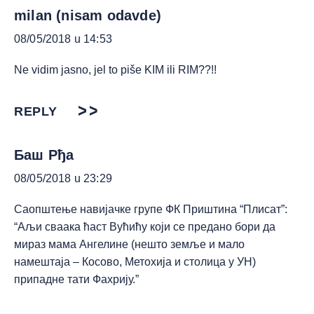
milan (nisam odavde)
08/05/2018 u 14:53
Ne vidim jasno, jel to piše KIM ili RIM??!!
REPLY
Баш Рђа
08/05/2018 u 23:29
Саопштење навијачке групе ФК Приштина “Плисат”:
“Аљи сваака ћаст Вућићу који се предано бори да
мираз мама Ангелине (нешто земље и мало
намештаја – Косово, Метохија и столица у УН)
припадне тати Фахрију.”