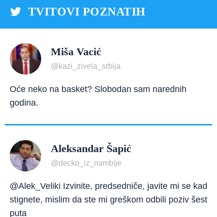
TVITOVI POZNATIH
Miša Vacić
@kazi_zivela_srbija
Oće neko na basket? Slobodan sam narednih
godina.
Aleksandar Šapić
@decko_iz_nambije
@Alek_Veliki Izvinite, predsedniče, javite mi se kad
stignete, mislim da ste mi greškom odbili poziv šest
puta