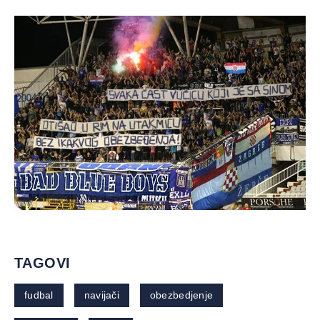
TAGOVI
fudbal
navijači
obezbedjenje