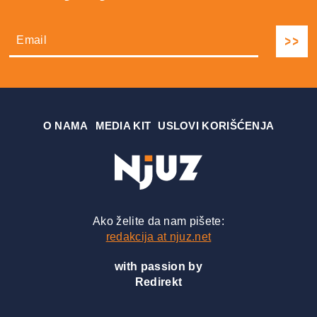
О NAMA
MEDIA KIT
USLOVI KORIŠĆENJA
Ako želite da nam pišete:
redakcija at njuz.net
with passion by
Redirekt