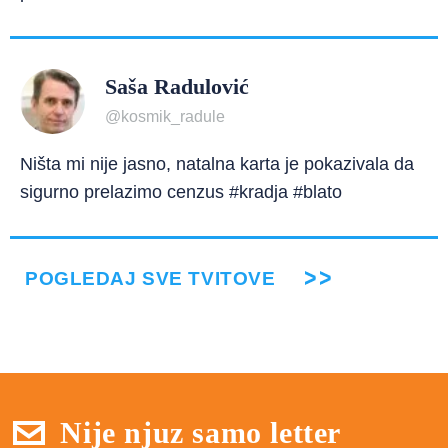
Saša Radulović
@kosmik_radule
Ništa mi nije jasno, natalna karta je pokazivala da
sigurno prelazimo cenzus #kradja #blato
POGLEDAJ SVE TVITOVE
Nije njuz samo letter