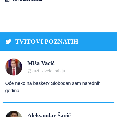
TVITOVI POZNATIH
Miša Vacić
@kazi_zivela_srbija
Oće neko na basket? Slobodan sam narednih
godina.
Aleksandar Šapić