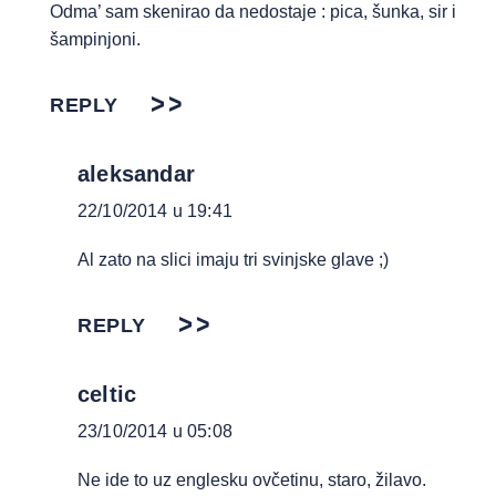
Odma’ sam skenirao da nedostaje : pica, šunka, sir i
šampinjoni.
REPLY
aleksandar
22/10/2014 u 19:41
Al zato na slici imaju tri svinjske glave ;)
REPLY
celtic
23/10/2014 u 05:08
Ne ide to uz englesku ovčetinu, staro, žilavo.