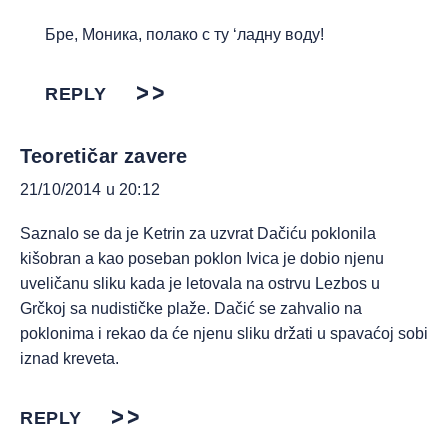
Бре, Моника, полако с ту ‘ладну воду!
REPLY
Teoretičar zavere
21/10/2014 u 20:12
Saznalo se da je Ketrin za uzvrat Dačiću poklonila
kišobran a kao poseban poklon Ivica je dobio njenu
uveličanu sliku kada je letovala na ostrvu Lezbos u
Grčkoj sa nudističke plaže. Dačić se zahvalio na
poklonima i rekao da će njenu sliku držati u spavaćoj sobi
iznad kreveta.
REPLY