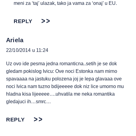
meni za ‘taj’ ulazak, tako ja vama za ‘onaj’ u EU.
REPLY
Ariela
22/10/2014 u 11:24
Uz ovo ide pesma jedna romanticna..setih je se dok
gledam pokislog Ivicu: Ove noci Estonka nam mirno
spavaaaa na jastuku polozena joj je lepa glavaaa ove
noci Ivica nam tuzno bdijeeeee dok niz lice umorno mu
hladna kisa lijeeeee….uhvatila me neka romantika
gledajuci ih…smrc…
REPLY