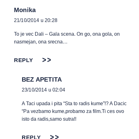
Monika
21/10/2014 u 20:28
To je vec Dali – Gala scena. On go, ona gola, on
nasmejan, ona srecna…
REPLY
BEZ APETITA
23/10/2014 u 02:04
A Taci upada i pita “Sta to radis kume”!? A Dacic
“Pa vezbamo kume,probamo za film.Ti ces ovo
isto da radis,samo sutra!!
REPLY