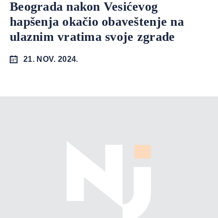
Beograda nakon Vesićevog
hapšenja okačio obaveštenje na
ulaznim vratima svoje zgrade
21. NOV. 2024.