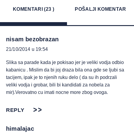
KOMENTARI (23 )
POŠALJI KOMENTAR
nisam bezobrazan
21/10/2014 u 19:54
Slika sa parade kada je pokisao jer je veliki vodja odbio
kabanicu . Mislim da bi joj draza bila ona gde se ljubi sa
tacijem, ipak je to njenih ruku delo ( da su ih podrzali
veliki vodja i grobar, bili bi kandidati za nobela za
mir).Verovatno cu imati nocne more zbog ovoga.
REPLY
himalajac