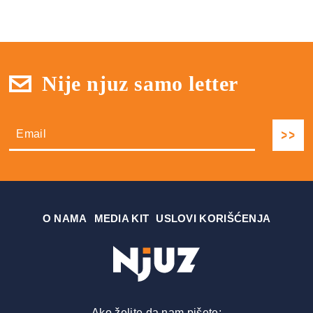
Nije njuz samo letter
О NAMA
MEDIA KIT
USLOVI KORIŠĆENJA
Ako želite da nam pišete: