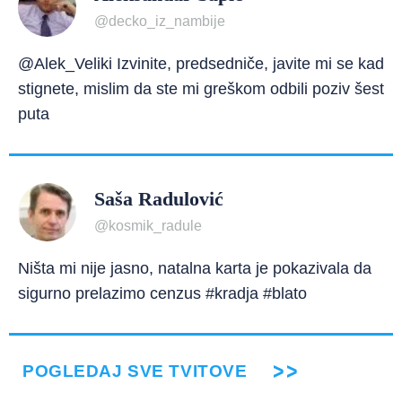
@decko_iz_nambije
@Alek_Veliki Izvinite, predsedniče, javite mi se kad
stignete, mislim da ste mi greškom odbili poziv šest
puta
Saša Radulović
@kosmik_radule
Ništa mi nije jasno, natalna karta je pokazivala da
sigurno prelazimo cenzus #kradja #blato
POGLEDAJ SVE TVITOVE