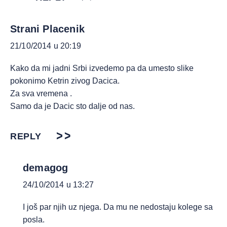
Strani Placenik
21/10/2014 u 20:19
Kako da mi jadni Srbi izvedemo pa da umesto slike
pokonimo Ketrin zivog Dacica.
Za sva vremena .
Samo da je Dacic sto dalje od nas.
REPLY
demagog
24/10/2014 u 13:27
I još par njih uz njega. Da mu ne nedostaju kolege sa
posla.