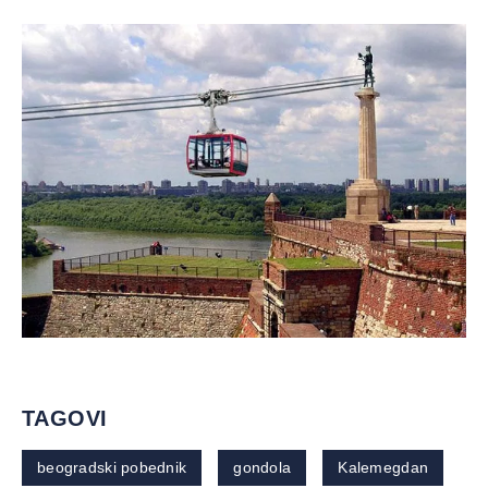
TAGOVI
beogradski pobednik
gondola
Kalemegdan