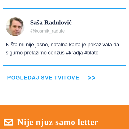
Saša Radulović
@kosmik_radule
Ništa mi nije jasno, natalna karta je pokazivala da
sigurno prelazimo cenzus #kradja #blato
POGLEDAJ SVE TVITOVE
Nije njuz samo letter