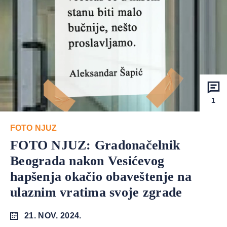
1
FOTO NJUZ
FOTO NJUZ: Gradonačelnik
Beograda nakon Vesićevog
hapšenja okačio obaveštenje na
ulaznim vratima svoje zgrade
21. NOV. 2024.