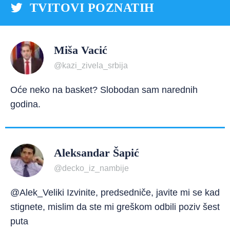
TVITOVI POZNATIH
Miša Vacić
@kazi_zivela_srbija
Oće neko na basket? Slobodan sam narednih
godina.
Aleksandar Šapić
@decko_iz_nambije
@Alek_Veliki Izvinite, predsedniče, javite mi se kad
stignete, mislim da ste mi greškom odbili poziv šest
puta