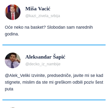
Miša Vacić
@kazi_zivela_srbija
Oće neko na basket? Slobodan sam narednih
godina.
Aleksandar Šapić
@decko_iz_nambije
@Alek_Veliki Izvinite, predsedniče, javite mi se kad
stignete, mislim da ste mi greškom odbili poziv šest
puta