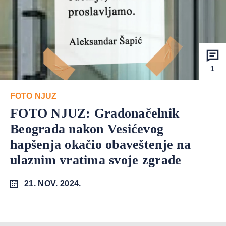
1
FOTO NJUZ
FOTO NJUZ: Gradonačelnik
Beograda nakon Vesićevog
hapšenja okačio obaveštenje na
ulaznim vratima svoje zgrade
21. NOV. 2024.