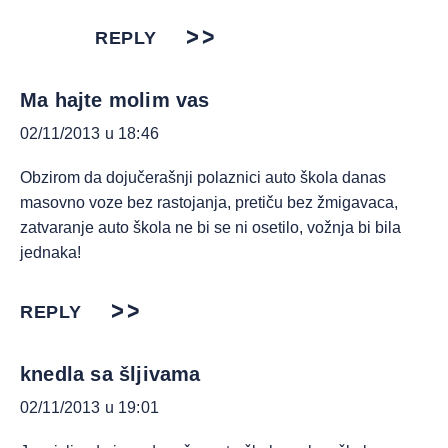
REPLY
Ma hajte molim vas
02/11/2013 u 18:46
Obzirom da dojučerašnji polaznici auto škola danas
masovno voze bez rastojanja, pretiču bez žmigavaca,
zatvaranje auto škola ne bi se ni osetilo, vožnja bi bila
jednaka!
REPLY
knedla sa šljivama
02/11/2013 u 19:01