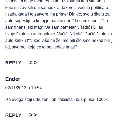
Ja mislim da je ovde reč o auto-školama kao školama
koje su završili oni samouki… takoreći većina političara.
I sada kada i to zatvore, na primer Dinkić, svoju školu za
auto-sugestiju u kojoj je naučio ono “Ja sam super”, “Ja
sam finansijski mag” “Ja sam pametan”, Tadić i Đilas
svoje škole za auto-golove, Vučić, Nikolić, Dačić škole za
auto-kritiku (“Nikad više ne želimo biti što smo nekad bili”)
itd, stvarno, koje će to posledice imati?
REPLY
Ender
02/11/2013 u 19:54
Iza ovoga stoji udruženi lobi taksista i bus-plusa. 100%.
REPLY