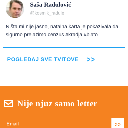
Saša Radulović
@kosmik_radule
Ništa mi nije jasno, natalna karta je pokazivala da
sigurno prelazimo cenzus #kradja #blato
POGLEDAJ SVE TVITOVE
Nije njuz samo letter