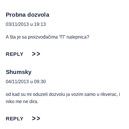
Probna dozvola
03/11/2013 u 19:13
A šta je sa proizvođačima “П” nalepnica?
REPLY
Shumsky
04/11/2013 u 09:30
od kad su mi oduzeli dozvolu ja vozim samo u rikverac, i
niko me ne dira.
REPLY