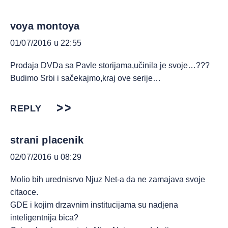
voya montoya
01/07/2016 u 22:55
Prodaja DVDa sa Pavle storijama,učinila je svoje…???
Budimo Srbi i sačekajmo,kraj ove serije…
REPLY
strani placenik
02/07/2016 u 08:29
Molio bih urednisrvo Njuz Net-a da ne zamajava svoje
citaoce.
GDE i kojim drzavnim institucijama su nadjena
inteligentnija bica?