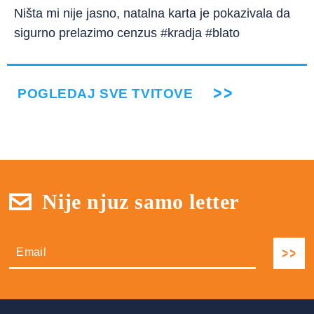
Ništa mi nije jasno, natalna karta je pokazivala da
sigurno prelazimo cenzus #kradja #blato
POGLEDAJ SVE TVITOVE
Nije njuz samo letter