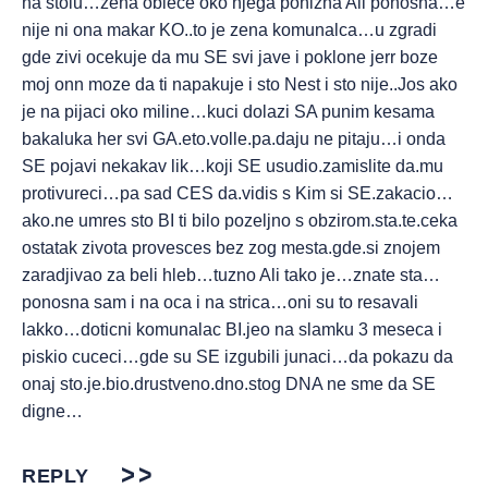
na stolu…zena oblece oko njega ponizna Ali ponosna…e
nije ni ona makar KO..to je zena komunalca…u zgradi
gde zivi ocekuje da mu SE svi jave i poklone jerr boze
moj onn moze da ti napakuje i sto Nest i sto nije..Jos ako
je na pijaci oko miline…kuci dolazi SA punim kesama
bakaluka her svi GA.eto.volle.pa.daju ne pitaju…i onda
SE pojavi nekakav lik…koji SE usudio.zamislite da.mu
protivureci…pa sad CES da.vidis s Kim si SE.zakacio…
ako.ne umres sto BI ti bilo pozeljno s obzirom.sta.te.ceka
ostatak zivota provesces bez zog mesta.gde.si znojem
zaradjivao za beli hleb…tuzno Ali tako je…znate sta…
ponosna sam i na oca i na strica…oni su to resavali
lakko…doticni komunalac BI.jeo na slamku 3 meseca i
piskio cuceci…gde su SE izgubili junaci…da pokazu da
onaj sto.je.bio.drustveno.dno.stog DNA ne sme da SE
digne…
REPLY