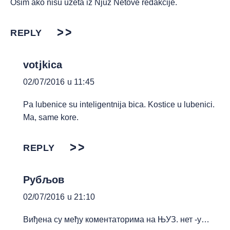
Osim ako nisu uzeta iz Njuz Netove redakcije.
REPLY
votjkica
02/07/2016 u 11:45
Pa lubenice su inteligentnija bica. Kostice u lubenici.
Ma, same kore.
REPLY
Рубљов
02/07/2016 u 21:10
Виђена су међу коментаторима на ЊУЗ. нет -у…