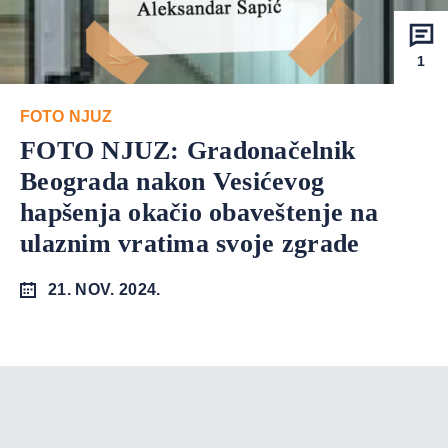
1
FOTO NJUZ
FOTO NJUZ: Gradonačelnik
Beograda nakon Vesićevog
hapšenja okačio obaveštenje na
ulaznim vratima svoje zgrade
21. NOV. 2024.