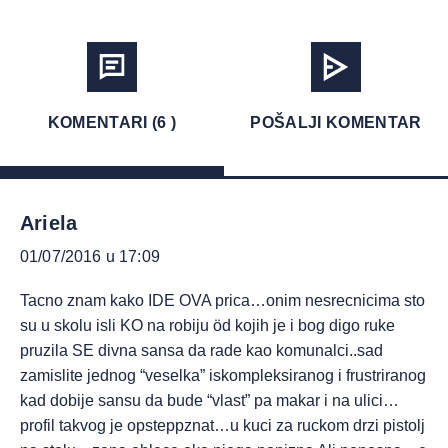
KOMENTARI (6 )
POŠALJI KOMENTAR
Ariela
01/07/2016 u 17:09
Tacno znam kako IDE OVA prica…onim nesrecnicima sto
su u skolu isli KO na robiju öd kojih je i bog digo ruke
pruzila SE divna sansa da rade kao komunalci..sad
zamislite jednog “veselka” iskompleksiranog i frustriranog
kad dobije sansu da bude “vlast” pa makar i na ulici…
profil takvog je opsteppznat…u kuci za ruckom drzi pistolj