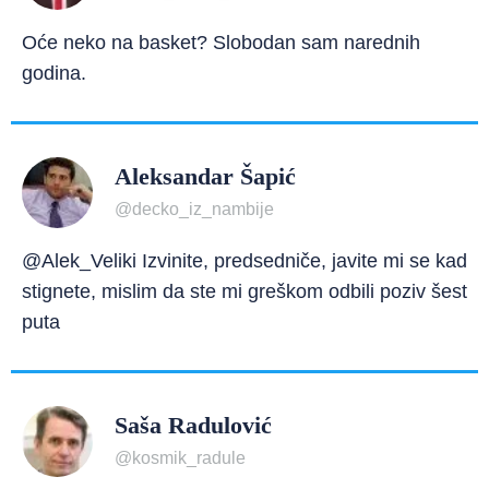
Oće neko na basket? Slobodan sam narednih
godina.
Aleksandar Šapić
@decko_iz_nambije
@Alek_Veliki Izvinite, predsedniče, javite mi se kad
stignete, mislim da ste mi greškom odbili poziv šest
puta
Saša Radulović
@kosmik_radule