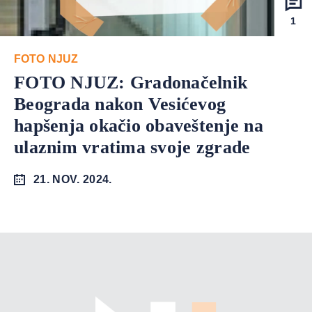
1
FOTO NJUZ
FOTO NJUZ: Gradonačelnik
Beograda nakon Vesićevog
hapšenja okačio obaveštenje na
ulaznim vratima svoje zgrade
21. NOV. 2024.