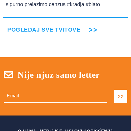
sigurno prelazimo cenzus #kradja #blato
POGLEDAJ SVE TVITOVE
Nije njuz samo letter