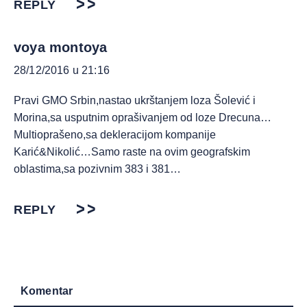
REPLY
voya montoya
28/12/2016 u 21:16
Pravi GMO Srbin,nastao ukrštanjem loza Šolević i
Morina,sa usputnim oprašivanjem od loze Drecuna…
Multioprašeno,sa dekleracijom kompanije
Karić&Nikolić…Samo raste na ovim geografskim
oblastima,sa pozivnim 383 i 381…
REPLY
Komentar