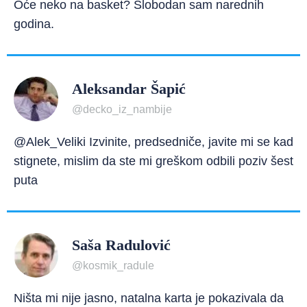
Oće neko na basket? Slobodan sam narednih
godina.
Aleksandar Šapić
@decko_iz_nambije
@Alek_Veliki Izvinite, predsedniče, javite mi se kad
stignete, mislim da ste mi greškom odbili poziv šest
puta
Saša Radulović
@kosmik_radule
Ništa mi nije jasno, natalna karta je pokazivala da