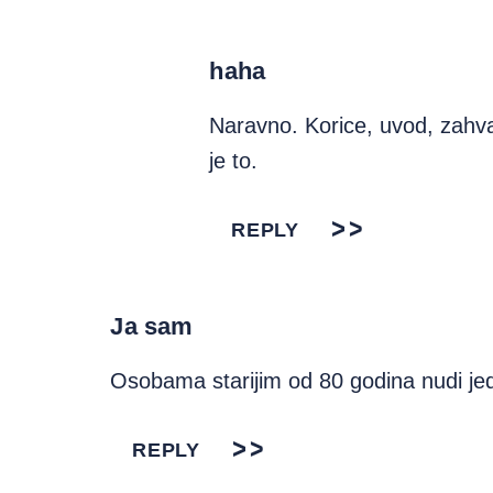
haha
Naravno. Korice, uvod, zahval
je to.
REPLY
Ja sam
Osobama starijim od 80 godina nudi jed
REPLY