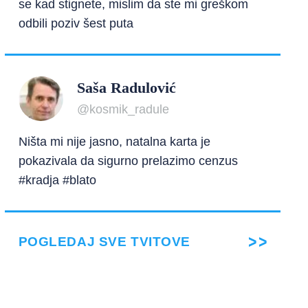
se kad stignete, mislim da ste mi greškom
odbili poziv šest puta
Saša Radulović
@kosmik_radule
Ništa mi nije jasno, natalna karta je
pokazivala da sigurno prelazimo cenzus
#kradja #blato
POGLEDAJ SVE TVITOVE