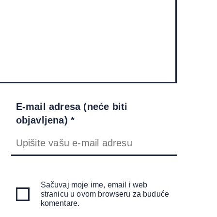
E-mail adresa (neće biti
objavljena) *
Sačuvaj moje ime, email i web
stranicu u ovom browseru za buduće
komentare.