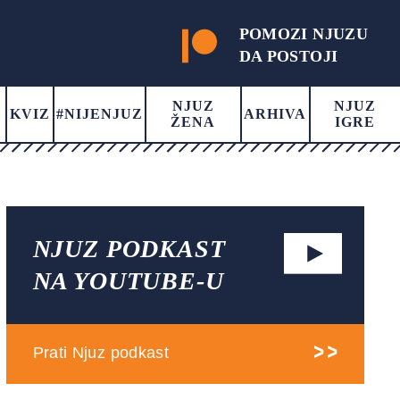
POMOZI NJUZU
DA POSTOJI
NJUZ
NJUZ
KVIZ
#NIJENJUZ
ARHIVA
ŽENA
IGRE
NJUZ PODKAST
NA YOUTUBE-U
Prati Njuz podkast