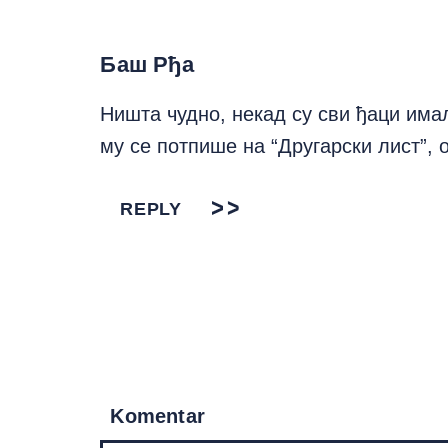
Баш Рђа
Ништа чудно, некад су сви ђаци имал
му се потпише на “Другарски лист”, 
REPLY
Komentar