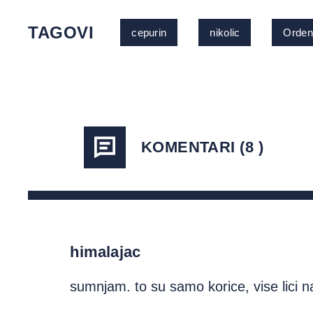
TAGOVI
cepurin
nikolic
Orden
KOMENTARI (8 )
himalajac
sumnjam. to su samo korice, vise lici 