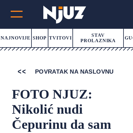
STAV
NAJNOVIJE
SHOP
TVITOVI
GU
PROLAZNIKA
POVRATAK NA NASLOVNU
FOTO NJUZ:
Nikolić nudi
Čepurinu da sam