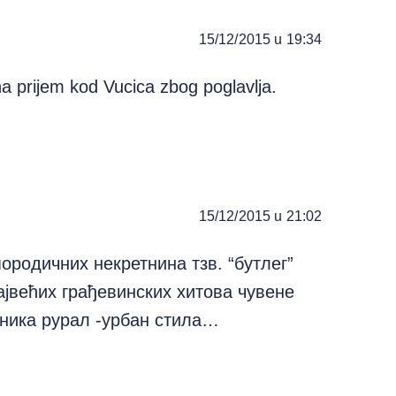
15/12/2015 u 19:34
a prijem kod Vucica zbog poglavlja.
15/12/2015 u 21:02
ородичних некретнина тзв. “бутлег”
ајвећих грађевинских хитова чувене
лника рурал -урбан стила…