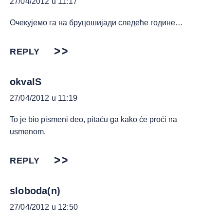
27/04/2012 u 11:17
Очекујемо га на бруцошијади следеће године…
REPLY
okvalS
27/04/2012 u 11:19
To je bio pismeni deo, pitaću ga kako će proći na
usmenom.
REPLY
sloboda(n)
27/04/2012 u 12:50