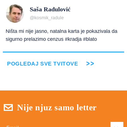
Saša Radulović
@kosmik_radule
Ništa mi nije jasno, natalna karta je pokazivala da
sigurno prelazimo cenzus #kradja #blato
POGLEDAJ SVE TVITOVE
Nije njuz samo letter