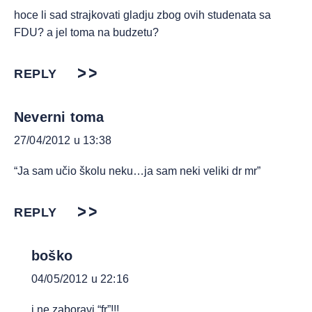
hoce li sad strajkovati gladju zbog ovih studenata sa
FDU? a jel toma na budzetu?
REPLY
Neverni toma
27/04/2012 u 13:38
“Ja sam učio školu neku…ja sam neki veliki dr mr”
REPLY
boško
04/05/2012 u 22:16
i ne zaboravi “fr”!!!