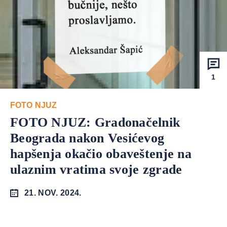
1
FOTO NJUZ
FOTO NJUZ: Gradonačelnik
Beograda nakon Vesićevog
hapšenja okačio obaveštenje na
ulaznim vratima svoje zgrade
21. NOV. 2024.