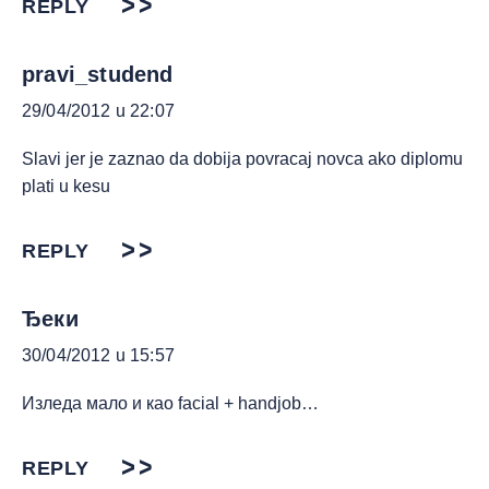
REPLY
pravi_studend
29/04/2012 u 22:07
Slavi jer je zaznao da dobija povracaj novca ako diplomu
plati u kesu
REPLY
Ђеки
30/04/2012 u 15:57
Изледа мало и као facial + handjob…
REPLY