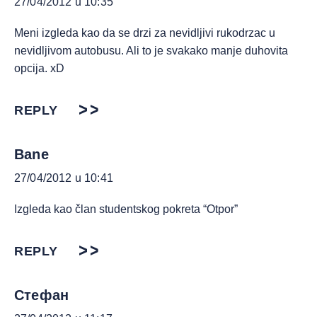
27/04/2012 u 10:35
Meni izgleda kao da se drzi za nevidljivi rukodrzac u
nevidljivom autobusu. Ali to je svakako manje duhovita
opcija. xD
REPLY
Bane
27/04/2012 u 10:41
Izgleda kao član studentskog pokreta “Otpor”
REPLY
Стефан