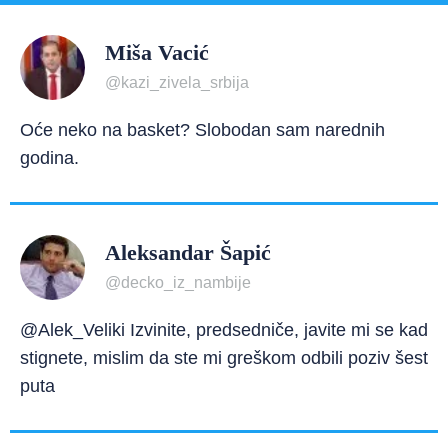
Miša Vacić
@kazi_zivela_srbija
Oće neko na basket? Slobodan sam narednih
godina.
Aleksandar Šapić
@decko_iz_nambije
@Alek_Veliki Izvinite, predsedniče, javite mi se kad
stignete, mislim da ste mi greškom odbili poziv šest
puta