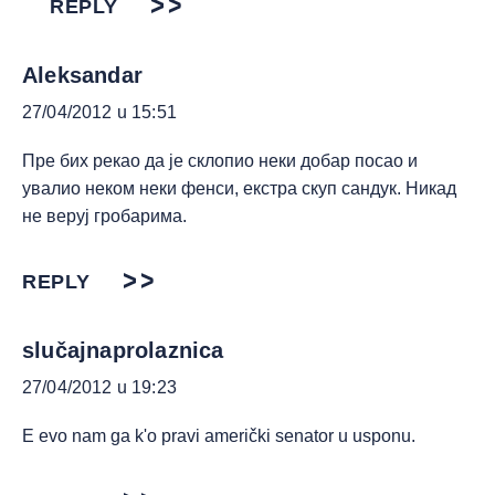
REPLY
Aleksandar
27/04/2012 u 15:51
Пре бих рекао да је склопио неки добар посао и
увалио неком неки фенси, екстра скуп сандук. Никад
не веруј гробарима.
REPLY
slučajnaprolaznica
27/04/2012 u 19:23
E evo nam ga k'o pravi američki senator u usponu.