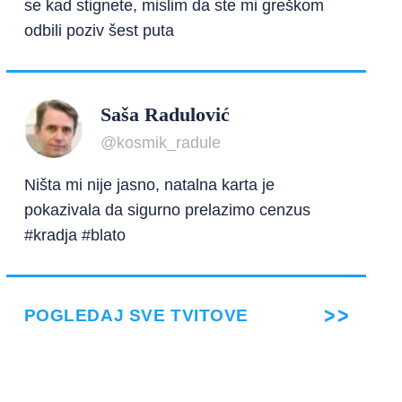
se kad stignete, mislim da ste mi greškom
odbili poziv šest puta
Saša Radulović
@kosmik_radule
Ništa mi nije jasno, natalna karta je
pokazivala da sigurno prelazimo cenzus
#kradja #blato
POGLEDAJ SVE TVITOVE