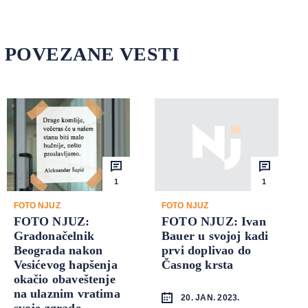
POVEZANE VESTI
1
1
FOTO NJUZ
FOTO NJUZ
FOTO NJUZ:
FOTO NJUZ: Ivan
Gradonačelnik
Bauer u svojoj kadi
Beograda nakon
prvi doplivao do
Vesićevog hapšenja
Časnog krsta
okačio obaveštenje
na ulaznim vratima
20. JAN. 2023.
svoje zgrade