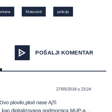
ontana
Maturanti
policija
POŠALJI KOMENTAR
27/05/2018 u 23:24
o plovilo,plod nase AjTi
je kao digitalizovana podmornica MUP-a…