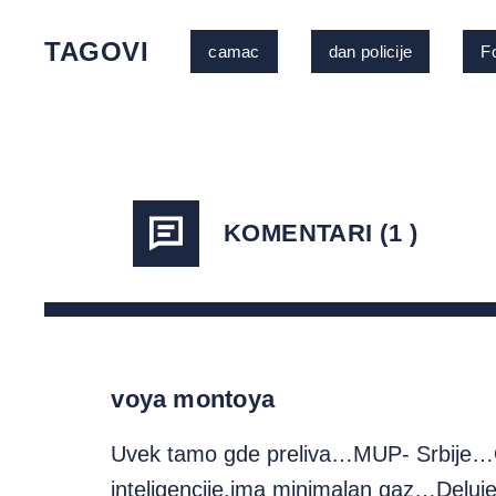
TAGOVI
camac
dan policije
F
KOMENTARI (1 )
voya montoya
Uvek tamo gde preliva…MUP- Srbije…Ov
inteligencije,ima minimalan gaz…Delu