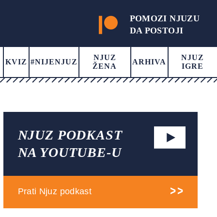
POMOZI NJUZU
DA POSTOJI
NJUZ
NJUZ
KVIZ
#NIJENJUZ
ARHIVA
ŽENA
IGRE
NJUZ PODKAST
NA YOUTUBE-U
Prati Njuz podkast