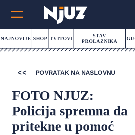
STAV
NAJNOVIJE
SHOP
TVITOVI
GU
PROLAZNIKA
POVRATAK NA NASLOVNU
FOTO NJUZ:
Policija spremna da
pritekne u pomoć