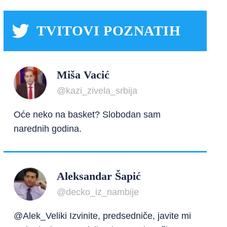
TVITOVI POZNATIH
Miša Vacić
@kazi_zivela_srbija
Oće neko na basket? Slobodan sam
narednih godina.
Aleksandar Šapić
@decko_iz_nambije
@Alek_Veliki Izvinite, predsedniče, javite mi