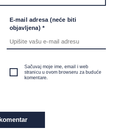
E-mail adresa (neće biti
objavljena) *
Sačuvaj moje ime, email i web
stranicu u ovom browseru za buduće
komentare.