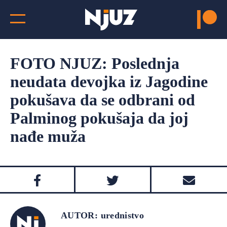
FOTO NJUZ: Poslednja
neudata devojka iz Jagodine
pokušava da se odbrani od
Palminog pokušaja da joj
nađe muža
AUTOR: urednistvo