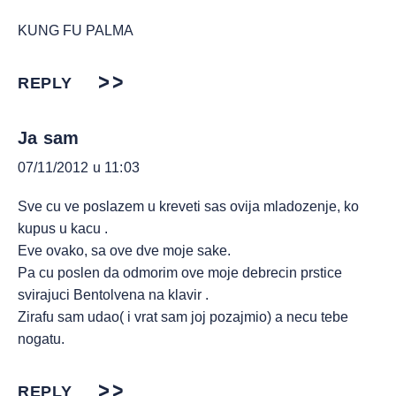
KUNG FU PALMA
REPLY
Ja sam
07/11/2012 u 11:03
Sve cu ve poslazem u kreveti sas ovija mladozenje, ko
kupus u kacu .
Eve ovako, sa ove dve moje sake.
Pa cu poslen da odmorim ove moje debrecin prstice
svirajuci Bentolvena na klavir .
Zirafu sam udao( i vrat sam joj pozajmio) a necu tebe
nogatu.
REPLY