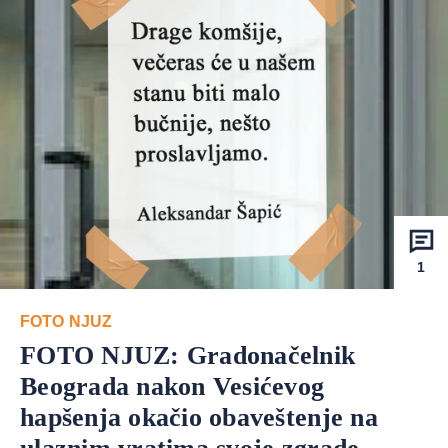
1
FOTO NJUZ
FOTO NJUZ: Gradonačelnik
Beograda nakon Vesićevog
hapšenja okačio obaveštenje na