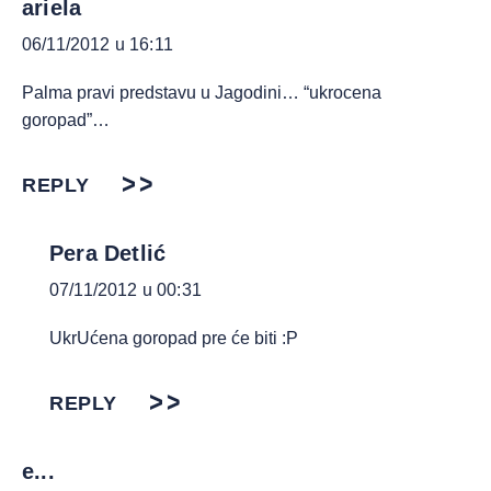
ariela
06/11/2012 u 16:11
Palma pravi predstavu u Jagodini… “ukrocena
goropad”…
REPLY
Pera Detlić
07/11/2012 u 00:31
UkrUćena goropad pre će biti :P
REPLY
e...