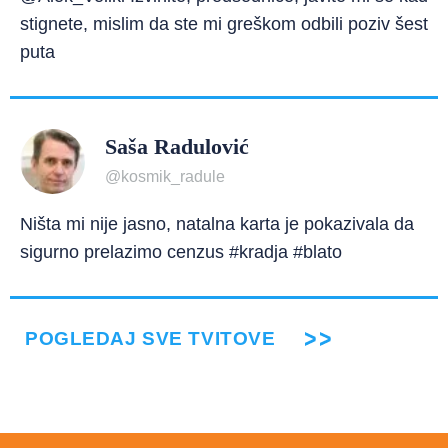
stignete, mislim da ste mi greškom odbili poziv šest
puta
Saša Radulović
@kosmik_radule
Ništa mi nije jasno, natalna karta je pokazivala da
sigurno prelazimo cenzus #kradja #blato
POGLEDAJ SVE TVITOVE