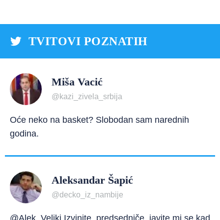
TVITOVI POZNATIH
Miša Vacić
@kazi_zivela_srbija
Oće neko na basket? Slobodan sam narednih
godina.
Aleksandar Šapić
@decko_iz_nambije
@Alek_Veliki Izvinite, predsedniče, javite mi se kad