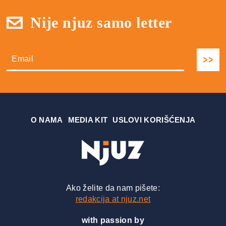
Nije njuz samo letter
О NAMA
MEDIA KIT
USLOVI KORIŠĆENJA
Ako želite da nam pišete:
redakcija at njuz.net
with passion by