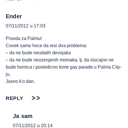
Ender
07/11/2012 u 17:03
Pravda za Palmu!
Covek samo hoce da resi dva problema:
– da ne bude neudatih devojaka
– da ne bude neozenjenih momaka, tj. da slucajno ne
bude homica i posledicno tome gay parade u Palma City-
ju.
Jasno k'o dan.
REPLY
Ja sam
07/11/2012 u 20:14