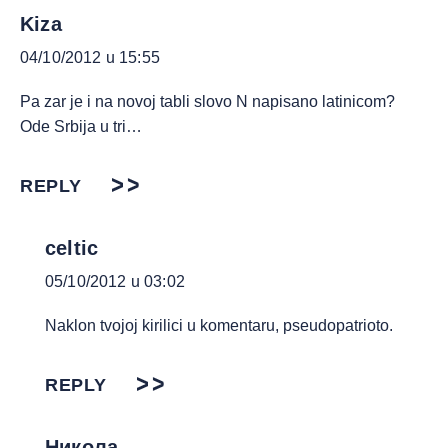
Kiza
04/10/2012 u 15:55
Pa zar je i na novoj tabli slovo N napisano latinicom?
Ode Srbija u tri…
REPLY
celtic
05/10/2012 u 03:02
Naklon tvojoj kirilici u komentaru, pseudopatrioto.
REPLY
Никола