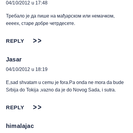
04/10/2012 u 17:48
Требало је да пише на мађарском или немачком,
еееех, старе добре четрдесете.
REPLY
Jasar
04/10/2012 u 18:19
E,sad shvatam u cemu je fora.Pa onda ne mora da bude
Srbija do Tokija ,vazno da je do Novog Sada, i sutra.
REPLY
himalajac