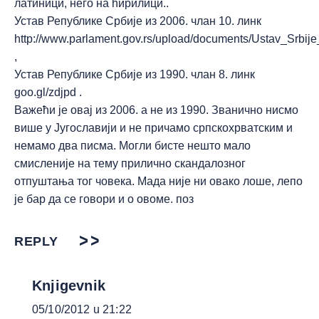
латиници, него на ћирилици..
Устав Републике Србије из 2006. члан 10. линк
http://www.parlament.gov.rs/upload/documents/Ustav_Srbije
,
Устав Републике Србије из 1990. члан 8. линк
goo.gl/zdjpd .
Важећи је овај из 2006. а не из 1990. Званично нисмо
више у Југославији и не причамо српскохрватским и
немамо два писма. Могли бисте нешто мало
смисленије на тему прилично скандалозног
отпуштања тог човека. Мада није ни овако лоше, лепо
је бар да се говори и о овоме. поз
REPLY
Knjigevnik
05/10/2012 u 21:22