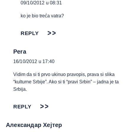
09/10/2012 u 08:31
ko je bio treća vatra?
REPLY
Pera
16/10/2012 u 17:40
Vidim da si ti prvo ukinuo pravopis, prava si slika
“kulturne Srbije”. Ako si ti “pravi Srbin” – jadna je ta
Srbija.
REPLY
Александар Хејтер