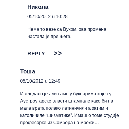
Никола
05/10/2012 u 10:28
Нема то везе са Вуком, ова промена
настала је пре њега.
REPLY
Тоша
05/10/2012 u 12:49
Изгледало је али само у букварима које су
Аустроугарске власти штампале како би на
мала врата полако латиничили а затим и
католичиле “шизматике”. Имаш о томе студије
професорке из Сомбора на мрежи…