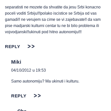
separatisti ne mozete da shvatite da jesu Srbi konacno
poceli voditi Srbiju!!!polako iscistice se Srbija od vas
gamadi!! ne verujem sa cime se vi zajebavate!! da vam
pise madjarski kulturni centar tu ne bi bilo problema ili
vojvodjanski!!ukinuti pod hitno autonomiju!!!
REPLY
Miki
04/10/2012 u 19:53
Samo autonomiju? Ma ukinuti i kulturu.
REPLY