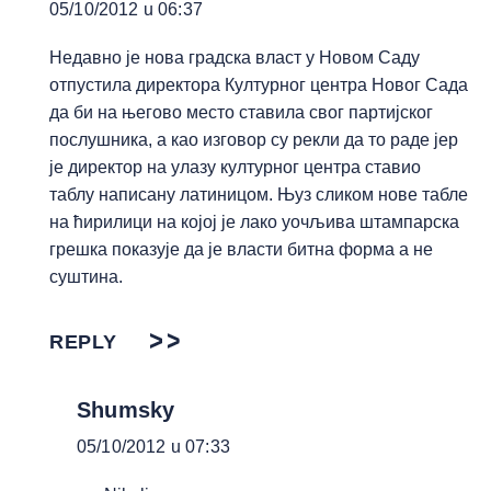
05/10/2012 u 06:37
Недавно је нова градска власт у Новом Саду
отпустила директора Културног центра Новог Сада
да би на његово место ставила свог партијског
послушника, а као изговор су рекли да то раде јер
је директор на улазу културног центра ставио
таблу написану латиницом. Њуз сликом нове табле
на ћирилици на којој је лако уочљива штампарска
грешка показује да је власти битна форма а не
суштина.
REPLY
Shumsky
05/10/2012 u 07:33