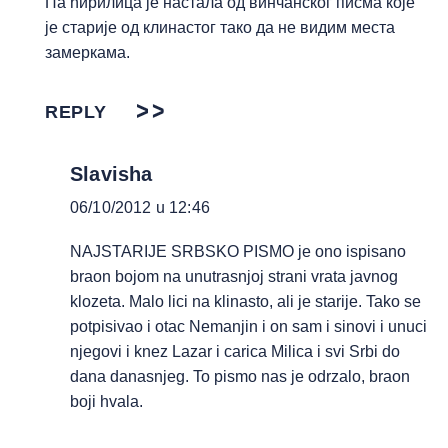
Па ћирилица је настала од винчанског писма које
је старије од клинастог тако да не видим места
замеркама.
REPLY
Slavisha
06/10/2012 u 12:46
NAJSTARIJE SRBSKO PISMO je ono ispisano
braon bojom na unutrasnjoj strani vrata javnog
klozeta. Malo lici na klinasto, ali je starije. Tako se
potpisivao i otac Nemanjin i on sam i sinovi i unuci
njegovi i knez Lazar i carica Milica i svi Srbi do
dana danasnjeg. To pismo nas je odrzalo, braon
boji hvala.