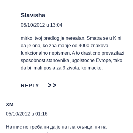
Slavisha
06/10/2012 u 13:04
mirko, tvoj predlog je nerealan. Smatra se u Kini
da je onaj ko zna manje od 4000 znakova
funkcionalno nepismen. A to drasticno prevazilazi
sposobnost stanovnika jugoistocne Evrope, tako
da bi imali posla za 9 zivota, ko macke.
REPLY
хм
05/10/2012 u 01:16
Натпис не треба ни да је на глагољици, ни на