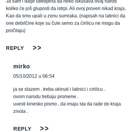
Ja sam i dalje ubedjena da neko iskušava ovaj narod
koliko će još gluposti da istrpi. Ali ovoj proveri nikad kraja.
Kao da smo upali u zonu sumraka. (napisah na latinici da
one debilčine koje su čule semo za ćirilicu ne mogu da
pročitaju)
REPLY
mirko
05/10/2012 u 06:54
ja se slazem . treba ukinuti i latinici i cirilicu .
ovom narodu trebaju promene .
uvesti kinesko pismo , da imaju sta da rade do kraja
zivota .
REPLY