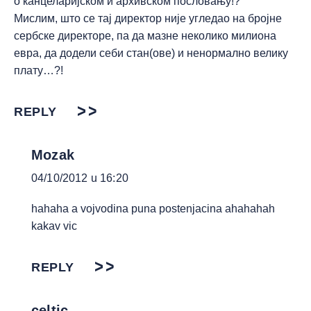
о канцеларијском и архивском пословању!?
Мислим, што се тај директор није угледао на бројне
сербске директоре, па да мазне неколико милиона
евра, да додели себи стан(ове) и ненормално велику
плату…?!
REPLY
Mozak
04/10/2012 u 16:20
hahaha a vojvodina puna postenjacina ahahahah
kakav vic
REPLY
celtic