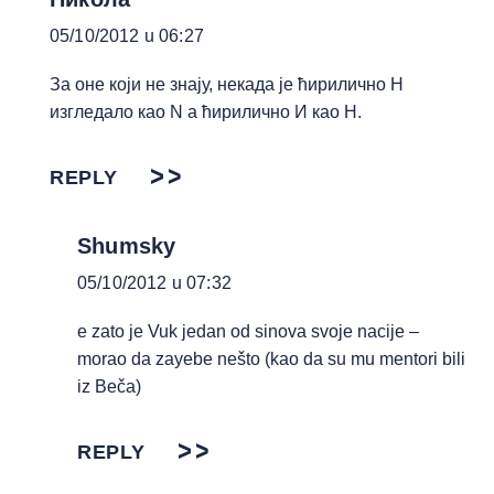
05/10/2012 u 06:27
За оне који не знају, некада је ћирилично Н
изгледало као N а ћирилично И као Н.
REPLY
Shumsky
05/10/2012 u 07:32
e zato je Vuk jedan od sinova svoje nacije –
morao da zayebe nešto (kao da su mu mentori bili
iz Beča)
REPLY