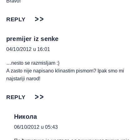
Bravo!
REPLY
premijer iz senke
04/10/2012 u 16:01
…nesto se razmisljam :)
A zasto nije napisano klinastim pismom? Ipak smo mi
najstariji narod!
REPLY
Никола
06/10/2012 u 05:43