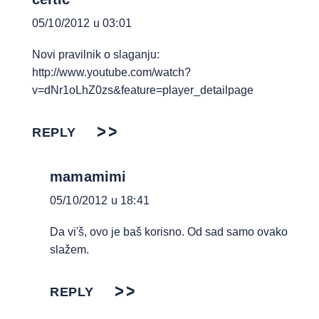
05/10/2012 u 03:01
Novi pravilnik o slaganju:
http://www.youtube.com/watch?
v=dNr1oLhZ0zs&feature=player_detailpage
REPLY
mamamimi
05/10/2012 u 18:41
Da vi'š, ovo je baš korisno. Od sad samo ovako
slažem.
REPLY