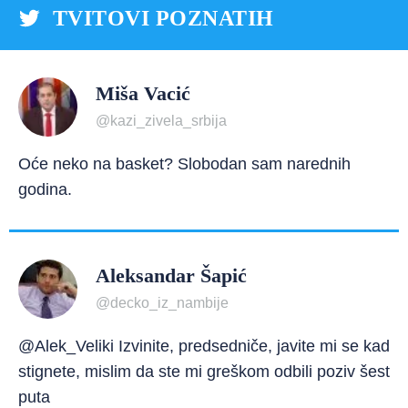
TVITOVI POZNATIH
Miša Vacić
@kazi_zivela_srbija
Oće neko na basket? Slobodan sam narednih
godina.
Aleksandar Šapić
@decko_iz_nambije
@Alek_Veliki Izvinite, predsedniče, javite mi se kad
stignete, mislim da ste mi greškom odbili poziv šest
puta