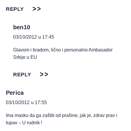
REPLY
ben10
03/10/2012 u 17:45
Glavom i bradom, lično i personalno Ambasador
Srbije u EU
REPLY
Perica
03/10/2012 u 17:55
Ima masku da ga zaštiti od prašine, jak je, zdrav prav i
tupav – U rudnik !