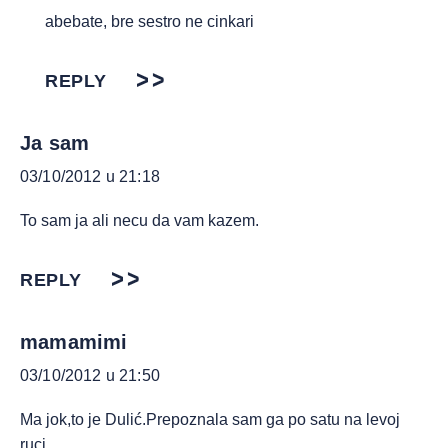
abebate, bre sestro ne cinkari
REPLY
Ja sam
03/10/2012 u 21:18
To sam ja ali necu da vam kazem.
REPLY
mamamimi
03/10/2012 u 21:50
Ma jok,to je Dulić.Prepoznala sam ga po satu na levoj
ruci.