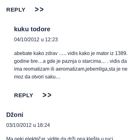
REPLY
kuku todore
04/10/2012 u 12:23
abebate kako zdrav ….. vidis kako je mator iz 1389.
godine bre…a gde je paznja o starcima… . vidis da
ima reomatizam ili aeromatizam,jebemliga,sta je ne
moz da otvori saku…
REPLY
Džoni
03/10/2012 u 18:24
Ma neki električar, vidite da drži ona klešta u ruci,