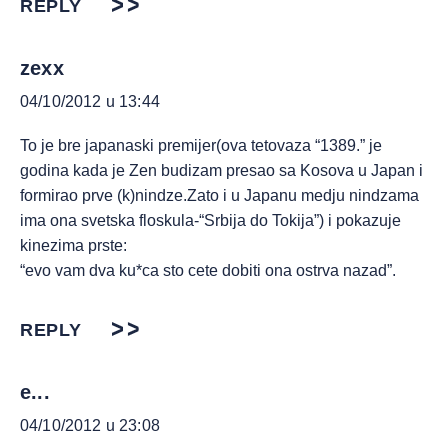
REPLY
zexx
04/10/2012 u 13:44
To je bre japanaski premijer(ova tetovaza “1389.” je
godina kada je Zen budizam presao sa Kosova u Japan i
formirao prve (k)nindze.Zato i u Japanu medju nindzama
ima ona svetska floskula-“Srbija do Tokija”) i pokazuje
kinezima prste:
“evo vam dva ku*ca sto cete dobiti ona ostrva nazad”.
REPLY
e...
04/10/2012 u 23:08