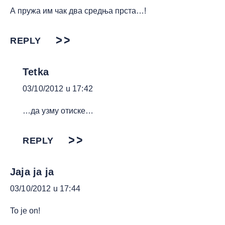
А пружа им чак два средња прста…!
REPLY
Tetka
03/10/2012 u 17:42
…да узму отиске…
REPLY
Jaja ja ja
03/10/2012 u 17:44
To je on!