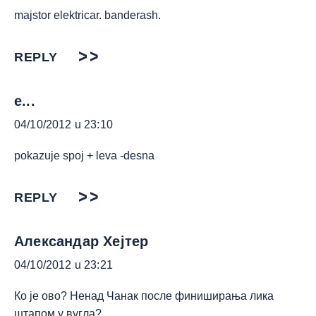
majstor elektricar. banderash.
REPLY
e...
04/10/2012 u 23:10
pokazuje spoj + leva -desna
REPLY
Александар Хејтер
04/10/2012 u 23:21
Ко је ово? Ненад Чанак после финиширања лика
штапом у вугла?