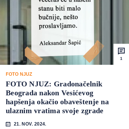
1
FOTO NJUZ
FOTO NJUZ: Gradonačelnik
Beograda nakon Vesićevog
hapšenja okačio obaveštenje na
ulaznim vratima svoje zgrade
21. NOV. 2024.