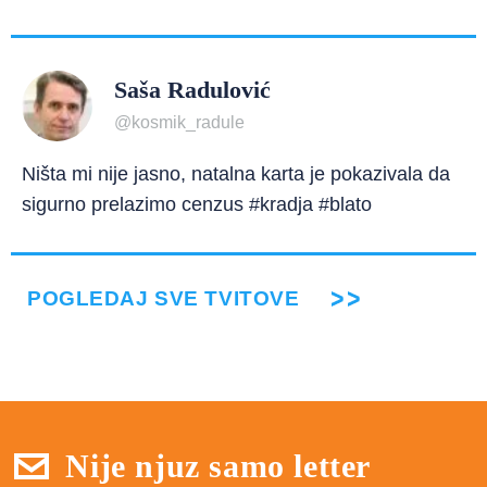
Saša Radulović
@kosmik_radule
Ništa mi nije jasno, natalna karta je pokazivala da
sigurno prelazimo cenzus #kradja #blato
POGLEDAJ SVE TVITOVE
Nije njuz samo letter