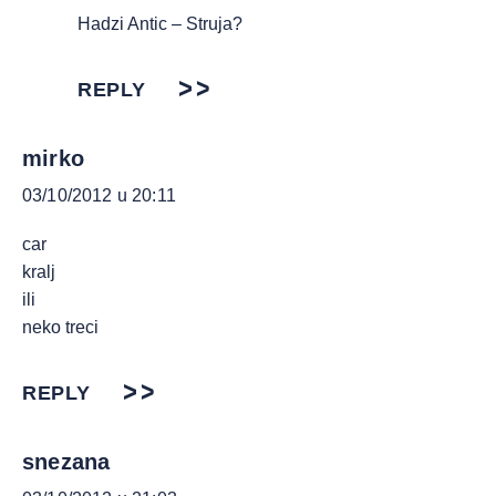
Hadzi Antic – Struja?
REPLY
mirko
03/10/2012 u 20:11
car
kralj
ili
neko treci
REPLY
snezana