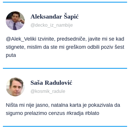
Aleksandar Šapić
@decko_iz_nambije
@Alek_Veliki Izvinite, predsedniče, javite mi se kad
stignete, mislim da ste mi greškom odbili poziv šest
puta
Saša Radulović
@kosmik_radule
Ništa mi nije jasno, natalna karta je pokazivala da
sigurno prelazimo cenzus #kradja #blato