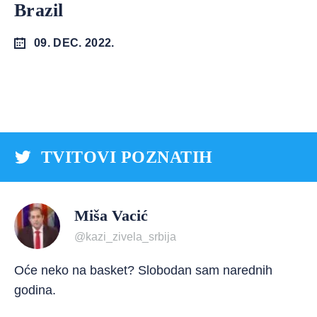
Brazil
09. DEC. 2022.
TVITOVI POZNATIH
Miša Vacić
@kazi_zivela_srbija
Oće neko na basket? Slobodan sam narednih
godina.