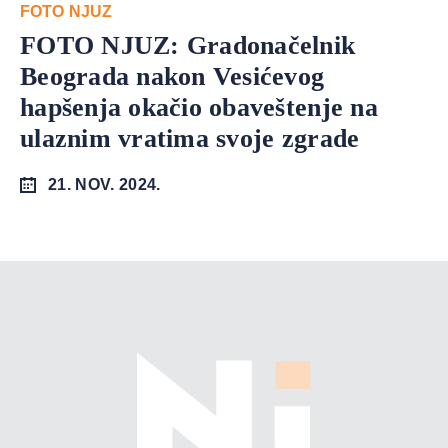
FOTO NJUZ
FOTO NJUZ: Gradonačelnik
Beograda nakon Vesićevog
hapšenja okačio obaveštenje na
ulaznim vratima svoje zgrade
21. NOV. 2024.