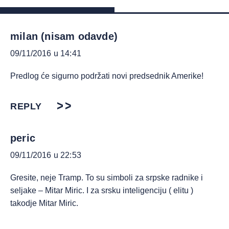
milan (nisam odavde)
09/11/2016 u 14:41
Predlog će sigurno podržati novi predsednik Amerike!
REPLY
peric
09/11/2016 u 22:53
Gresite, neje Tramp. To su simboli za srpske radnike i
seljake – Mitar Miric. I za srsku inteligenciju ( elitu )
takodje Mitar Miric.