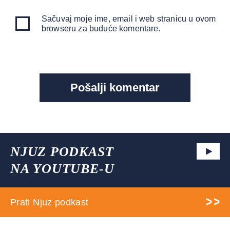
Sačuvaj moje ime, email i web stranicu u ovom
browseru za buduće komentare.
NJUZ PODKAST
NA YOUTUBE-U
Prati Njuz podkast