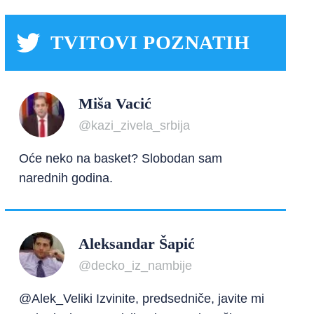
TVITOVI POZNATIH
Miša Vacić
@kazi_zivela_srbija
Oće neko na basket? Slobodan sam
narednih godina.
Aleksandar Šapić
@decko_iz_nambije
@Alek_Veliki Izvinite, predsedniče, javite mi