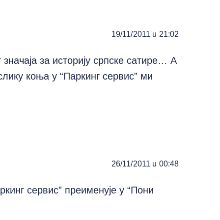
19/11/2011 u 21:02
 значаја за историју српске сатире… А
слику коња у “Паркинг сервис” ми
26/11/2011 u 00:48
ркинг сервис” преименује у “Пони