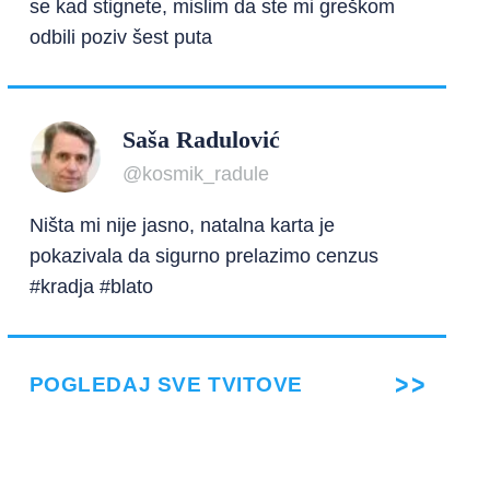
se kad stignete, mislim da ste mi greškom
odbili poziv šest puta
Saša Radulović
@kosmik_radule
Ništa mi nije jasno, natalna karta je
pokazivala da sigurno prelazimo cenzus
#kradja #blato
POGLEDAJ SVE TVITOVE