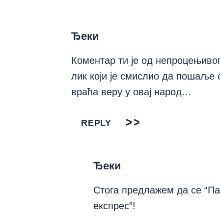
Ђеки
Коментар ти је од непроцењивог
лик који је смислио да пошаље 
враћа веру у овај народ…
REPLY
Ђеки
Стога предлажем да се “Па
експрес”!