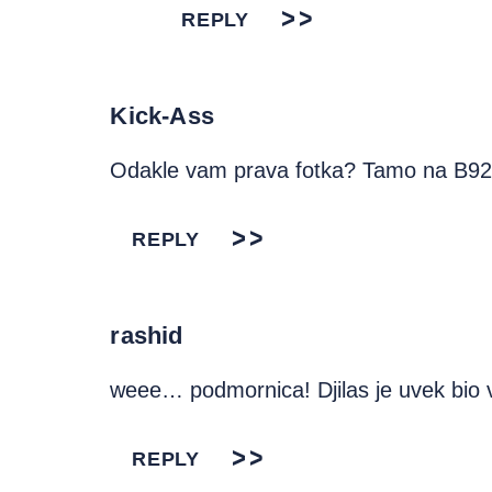
REPLY
Kick-Ass
Odakle vam prava fotka? Tamo na B92 s
REPLY
rashid
weee… podmornica! Djilas je uvek bio ve
REPLY