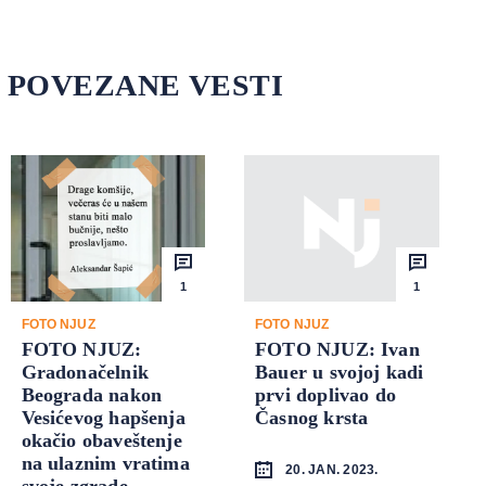
POVEZANE VESTI
1
1
FOTO NJUZ
FOTO NJUZ
FOTO NJUZ:
FOTO NJUZ: Ivan
Gradonačelnik
Bauer u svojoj kadi
Beograda nakon
prvi doplivao do
Vesićevog hapšenja
Časnog krsta
okačio obaveštenje
na ulaznim vratima
20. JAN. 2023.
svoje zgrade