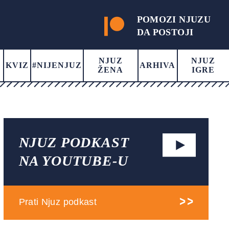
POMOZI NJUZU
DA POSTOJI
NJUZ
NJUZ
KVIZ
#NIJENJUZ
ARHIVA
ŽENA
IGRE
NJUZ PODKAST
NA YOUTUBE-U
Prati Njuz podkast