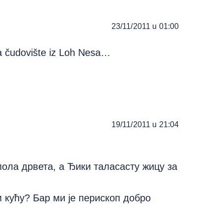
23/11/2011 u 01:00
na čudovište iz Loh Nesa…
19/11/2011 u 21:04
 пола дрвета, а Ђики таласасту жицу за
м кућу? Бар ми је перископ добро