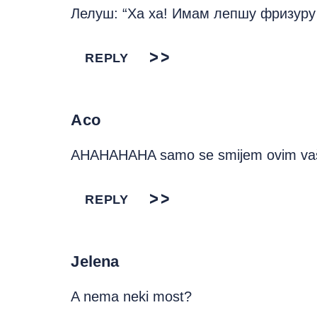
Лелуш: “Ха ха! Имам лепшу фризуру 
REPLY
Aco
AHAHAHAHA samo se smijem ovim vaš
REPLY
Jelena
A nema neki most?