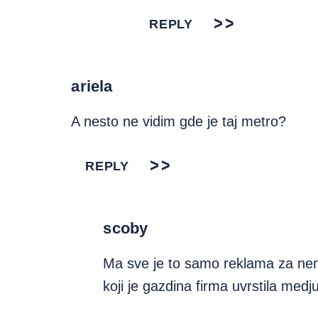
REPLY
ariela
A nesto ne vidim gde je taj metro?
REPLY
scoby
Ma sve je to samo reklama za n
koji je gazdina firma uvrstila medju