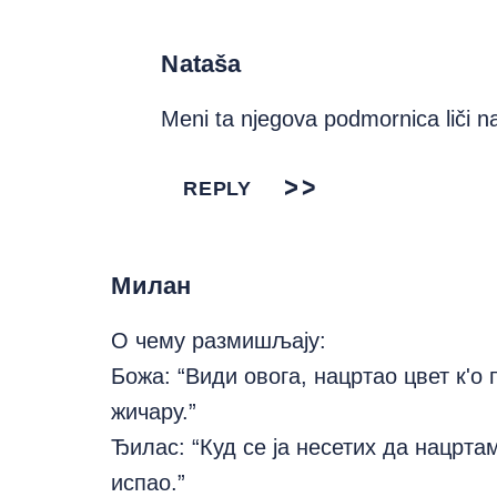
Nataša
Meni ta njegova podmornica liči 
REPLY
Милан
О чему размишљају:
Божа: “Види овога, нацртао цвет к'о
жичару.”
Ђилас: “Куд се ја несетих да нацрта
испао.”