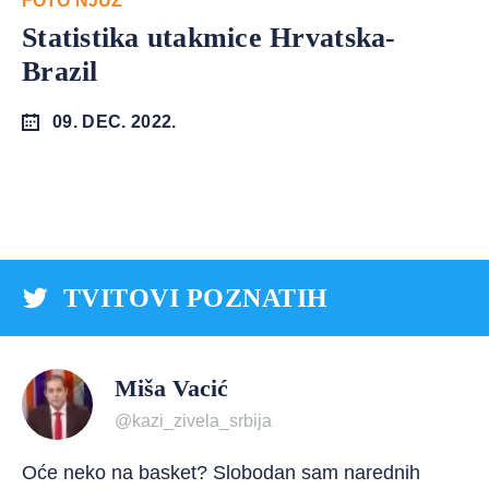
FOTO NJUZ
Statistika utakmice Hrvatska-
Brazil
09. DEC. 2022.
TVITOVI POZNATIH
Miša Vacić
@kazi_zivela_srbija
Oće neko na basket? Slobodan sam narednih