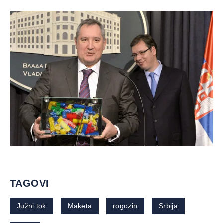
TAGOVI
Južni tok
Maketa
rogozin
Srbija