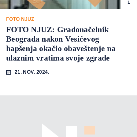
1
FOTO NJUZ
FOTO NJUZ: Gradonačelnik
Beograda nakon Vesićevog
hapšenja okačio obaveštenje na
ulaznim vratima svoje zgrade
21. NOV. 2024.