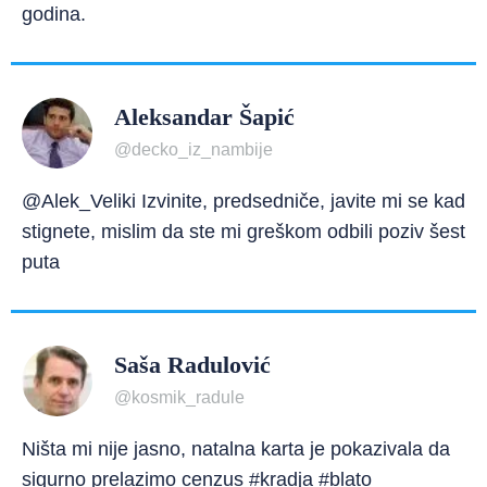
godina.
Aleksandar Šapić
@decko_iz_nambije
@Alek_Veliki Izvinite, predsedniče, javite mi se kad
stignete, mislim da ste mi greškom odbili poziv šest
puta
Saša Radulović
@kosmik_radule
Ništa mi nije jasno, natalna karta je pokazivala da
sigurno prelazimo cenzus #kradja #blato