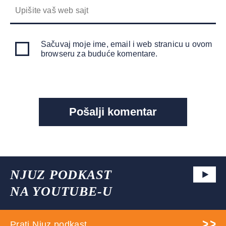
Sačuvaj moje ime, email i web stranicu u ovom
browseru za buduće komentare.
NJUZ PODKAST
NA YOUTUBE-U
Prati Njuz podkast