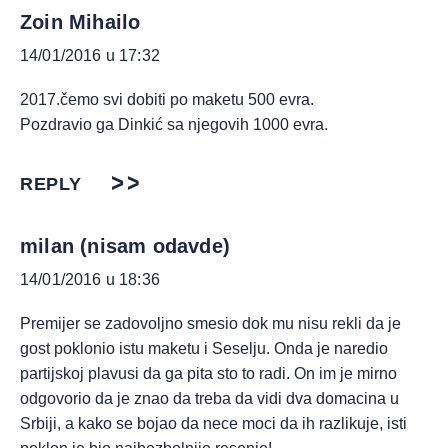
Zoin Mihailo
14/01/2016 u 17:32
2017.čemo svi dobiti po maketu 500 evra.
Pozdravio ga Dinkić sa njegovih 1000 evra.
REPLY
milan (nisam odavde)
14/01/2016 u 18:36
Premijer se zadovoljno smesio dok mu nisu rekli da je
gost poklonio istu maketu i Seselju. Onda je naredio
partijskoj plavusi da ga pita sto to radi. On im je mirno
odgovorio da je znao da treba da vidi dva domacina u
Srbiji, a kako se bojao da nece moci da ih razlikuje, isti