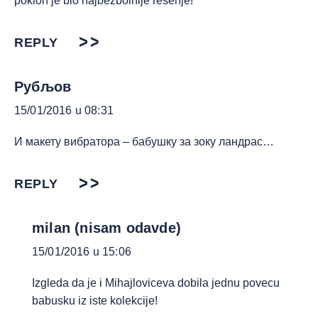
poklon je bio najbezbolnije resenje!
REPLY
Рубљов
15/01/2016 u 08:31
И макету вибратора – бабушку за зоку ландрас…
REPLY
milan (nisam odavde)
15/01/2016 u 15:06
Izgleda da je i Mihajloviceva dobila jednu povecu
babusku iz iste kolekcije!