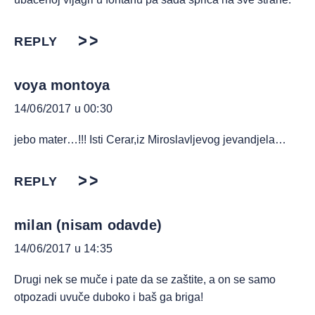
REPLY
voya montoya
14/06/2017 u 00:30
jebo mater…!!! Isti Cerar,iz Miroslavljevog jevandjela…
REPLY
milan (nisam odavde)
14/06/2017 u 14:35
Drugi nek se muče i pate da se zaštite, a on se samo
otpozadi uvuče duboko i baš ga briga!