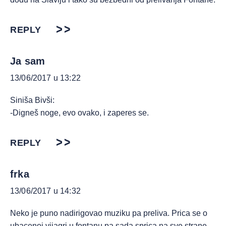
REPLY
Ja sam
13/06/2017 u 13:22
Siniša Bivši:
-Digneš noge, evo ovako, i zaperes se.
REPLY
frka
13/06/2017 u 14:32
Neko je puno nadirigovao muziku pa preliva. Prica se o
ubacenoj vijagri u fontanu pa sada sprica na sve strane.