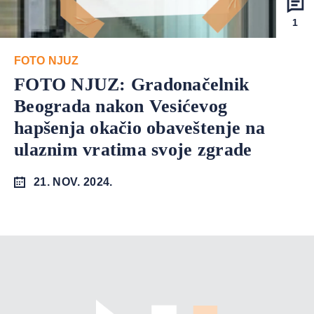
1
FOTO NJUZ
FOTO NJUZ: Gradonačelnik
Beograda nakon Vesićevog
hapšenja okačio obaveštenje na
ulaznim vratima svoje zgrade
21. NOV. 2024.