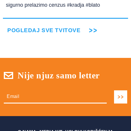
sigurno prelazimo cenzus #kradja #blato
POGLEDAJ SVE TVITOVE
Nije njuz samo letter