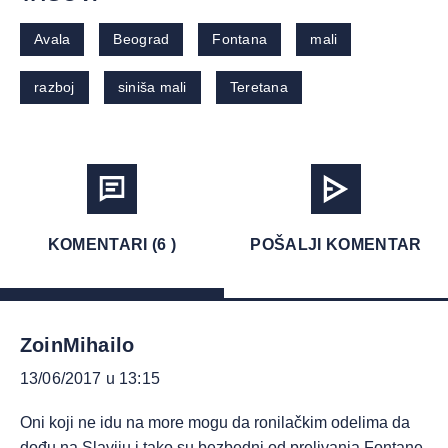
Avala
Beograd
Fontana
mali
razboj
siniša mali
Teretana
KOMENTARI (6 )
POŠALJI KOMENTAR
ZoinMihailo
13/06/2017 u 13:15
Oni koji ne idu na more mogu da ronilačkim odelima da
dođu na Slaviju i tako su bezbedni od prelivanja Fontane.