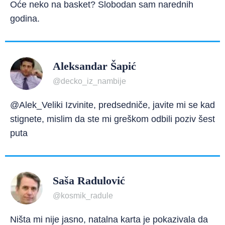
Oće neko na basket? Slobodan sam narednih
godina.
Aleksandar Šapić
@decko_iz_nambije
@Alek_Veliki Izvinite, predsedniče, javite mi se kad
stignete, mislim da ste mi greškom odbili poziv šest
puta
Saša Radulović
@kosmik_radule
Ništa mi nije jasno, natalna karta je pokazivala da