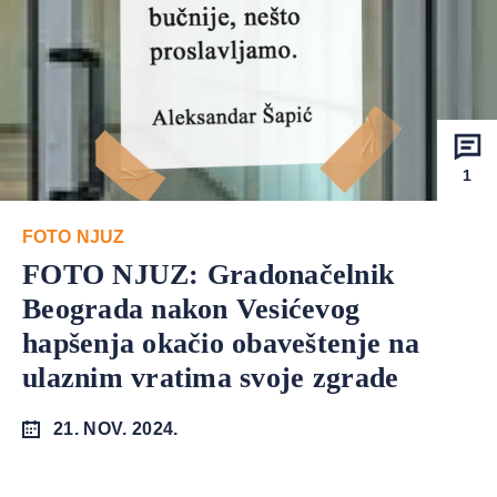
1
FOTO NJUZ
FOTO NJUZ: Gradonačelnik
Beograda nakon Vesićevog
hapšenja okačio obaveštenje na
ulaznim vratima svoje zgrade
21. NOV. 2024.