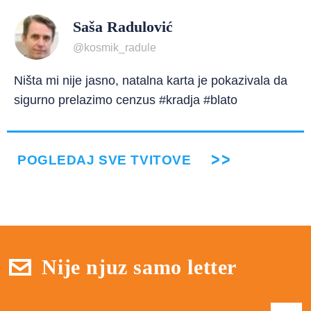
Saša Radulović
@kosmik_radule
Ništa mi nije jasno, natalna karta je pokazivala da
sigurno prelazimo cenzus #kradja #blato
POGLEDAJ SVE TVITOVE
Nije njuz samo letter