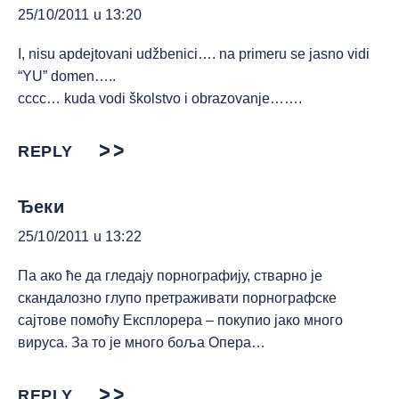
25/10/2011 u 13:20
I, nisu apdejtovani udžbenici…. na primeru se jasno vidi
“YU” domen…..
cccc… kuda vodi školstvo i obrazovanje…….
REPLY
Ђеки
25/10/2011 u 13:22
Па ако ће да гледају порнографију, стварно је
скандалозно глупо претраживати порнографске
сајтове помоћу Експлорера – покупио јако много
вируса. За то је много боља Опера…
REPLY