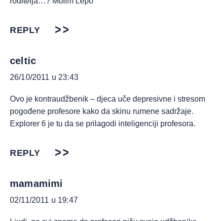
roditelja…? Molim Lepo
REPLY
celtic
26/10/2011 u 23:43
Ovo je kontraudžbenik – djeca uče depresivne i stresom
pogođene profesore kako da skinu rumene sadržaje.
Explorer 6 je tu da se prilagodi inteligenciji profesora.
REPLY
mamamimi
02/11/2011 u 19:47