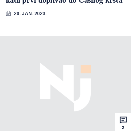
kadi prvi doplivao do Časnog krsta
20. JAN. 2023.
2