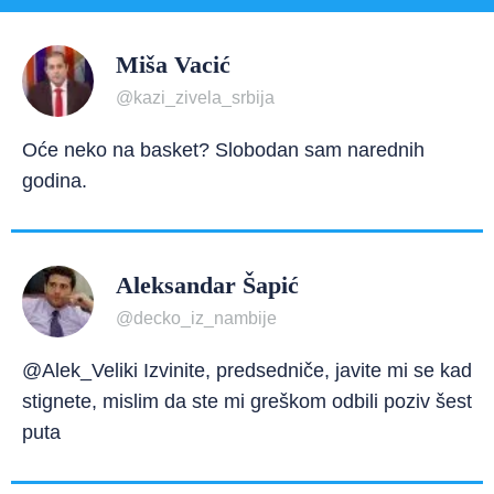
Miša Vacić
@kazi_zivela_srbija
Oće neko na basket? Slobodan sam narednih
godina.
Aleksandar Šapić
@decko_iz_nambije
@Alek_Veliki Izvinite, predsedniče, javite mi se kad
stignete, mislim da ste mi greškom odbili poziv šest
puta