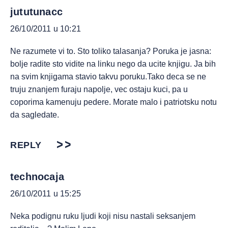
jututunacc
26/10/2011 u 10:21
Ne razumete vi to. Sto toliko talasanja? Poruka je jasna:
bolje radite sto vidite na linku nego da ucite knjigu. Ja bih
na svim knjigama stavio takvu poruku.Tako deca se ne
truju znanjem furaju napolje, vec ostaju kuci, pa u
coporima kamenuju pedere. Morate malo i patriotsku notu
da sagledate.
REPLY
technocaja
26/10/2011 u 15:25
Neka podignu ruku ljudi koji nisu nastali seksanjem