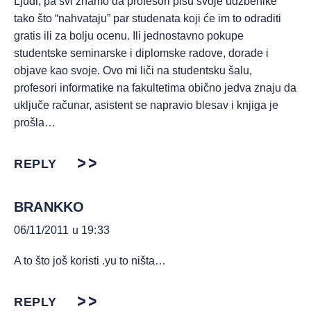
Ljudi, pa svi znamo da profesori pišu svoje udžbenike
tako što “nahvataju” par studenata koji će im to odraditi
gratis ili za bolju ocenu. Ili jednostavno pokupe
studentske seminarske i diplomske radove, dorade i
objave kao svoje. Ovo mi liči na studentsku šalu,
profesori informatike na fakultetima obično jedva znaju da
uključe računar, asistent se napravio blesav i knjiga je
prošla…
REPLY
BRANKKO
06/11/2011 u 19:33
A to što još koristi .yu to ništa…
REPLY