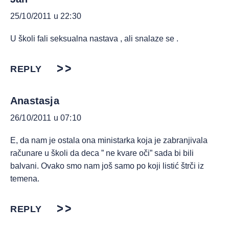
25/10/2011 u 22:30
U školi fali seksualna nastava , ali snalaze se .
REPLY
Anastasja
26/10/2011 u 07:10
E, da nam je ostala ona ministarka koja je zabranjivala
računare u školi da deca ” ne kvare oči” sada bi bili
balvani. Ovako smo nam još samo po koji listić štrči iz
temena.
REPLY