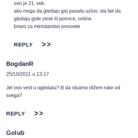
ovo je 21. vek.
ako mogu da gledaju gej paradu uzivo, sta fali da
gledaju gole zene ili pornice, online.
bravo za ministarstvo prosvete
REPLY
BogdanR
25/10/2011 u 13:17
Jel ovo vest u ogledalu? Ili da stvarno dižem ruke od
svega?
REPLY
Golub