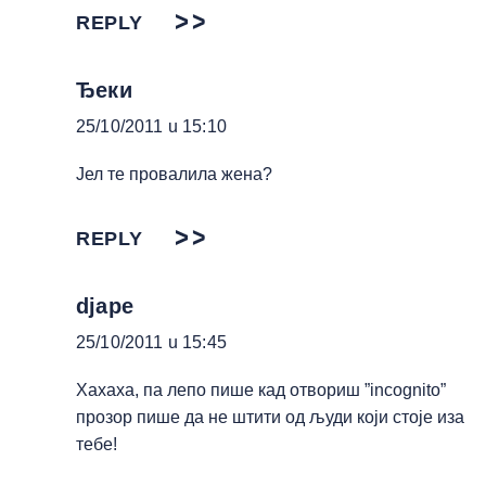
REPLY
Ђеки
25/10/2011 u 15:10
Јел те провалила жена?
REPLY
djape
25/10/2011 u 15:45
Хахаха, па лепо пише кад отвориш ”incognito”
прозор пише да не штити од људи који стоје иза
тебе!